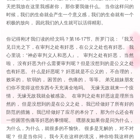
天把我放在这里我感谢你， 那你要我做什么。 当你这样问的
时候，我们的生命就会产生一个意义感，我们的生命就有一个
积极的放向， 因此我们的人生就可以活得精彩。
你记得刚才我们读的经文吗？第16-17节, 所罗门说：『我又
见日光之下，在审判之处有奸恶，在公义之处也有奸恶。 我
心里说：“神必审判义人和恶人』。 审判之处有奸恶， 当然
啦， 没有奸恶为什么需要审判呢？但是没想到的是公义之处
也有奸恶。 什么是奸恶呢？ 奸恶就是不公义的， 不合理的，
败坏的， 软弱的， 困苦的， 伤痛的， 等等。 弟兄姐妹朋友
们你不觉得这些东西今天充满全地吗。 无缘无故就来一个疫
情， 无缘无故我就会被感染。 在审判之处有奸恶这是理所当
然的， 但是没想到的是在公义之处， 我已经做好了所有好的
防范的措施， 我已经做好了应尽的本分了， 那为什么还会有
一些困苦伤痛等奸恶的事情呢。 嘿朋友如果你是问为什么，
为什么，为什么，就很多的不愉快。 很多是无解的， 对不对
呢？ 但是当你问， 我今天在这样的境况，神你给我这样的