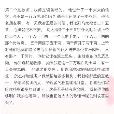
第二个是牧师，牧师是读圣经的。 他也带了一个大大的信
封，是不是一百万的现金吗？ 他手上还拿了一本圣经。 他说
老朋友啊， 有一天我读圣经的时候，我读到马太福音二十五
章， 心里就很不平安。 马太福音二十五章讲什么呢？ 讲上帝
给三个人，一个人一千两， 一个人两千两， 一个人五千两的
那个比喻啊。 五千两赚了五千两， 两千两赚了两千两，上帝
对他们说你们是又忠心又良善的仆人进来享受在乐园里。 只
有那个一千两的。 他把它埋在泥土里头， 主就责备他又恶又
懒。 你知道我是牧师， 如果我把这一百万埋在泥土里， 有一
天会被骂的。 他说老朋友啊， 所以我把你的钱呢就帮你增
值， 怎么样增值呢？我就捐给很多机构，我就给那些的宣教
士， 给那些贫困的人， 给许多的教堂建礼拜堂。 你看他们写
给你很多很多的致谢卡， 这是不是很有意义啊。 我希望你能
够明白我的心意啊， 所以也把这大大的致谢卡呢丢到坟墓里
头了。