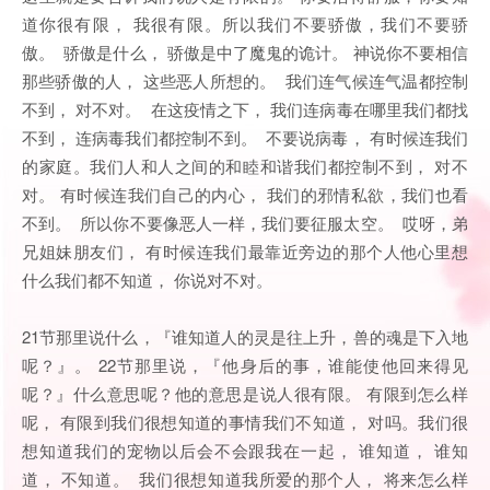
道你很有限， 我很有限。所以我们不要骄傲，我们不要骄
傲。 骄傲是什么， 骄傲是中了魔鬼的诡计。 神说你不要相信
那些骄傲的人， 这些恶人所想的。 我们连气候连气温都控制
不到， 对不对。 在这疫情之下， 我们连病毒在哪里我们都找
不到， 连病毒我们都控制不到。 不要说病毒， 有时候连我们
的家庭。我们人和人之间的和睦和谐我们都控制不到， 对不
对。 有时候连我们自己的内心， 我们的邪情私欲，我们也看
不到。 所以你不要像恶人一样，我们要征服太空。 哎呀，弟
兄姐妹朋友们， 有时候连我们最靠近旁边的那个人他心里想
什么我们都不知道， 你说对不对。
21节那里说什么，『谁知道人的灵是往上升，兽的魂是下入地
呢？』。 22节那里说，『他身后的事，谁能使他回来得见
呢？』什么意思呢？他的意思是说人很有限。 有限到怎么样
呢， 有限到我们很想知道的事情我们不知道， 对吗。我们很
想知道我们的宠物以后会不会跟我在一起， 谁知道， 谁知
道， 不知道。 我们很想知道我所爱的那个人， 将来怎么样