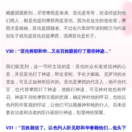
赖建国观察到，尽管摩西是弟弟、亚伦是哥哥，但圣经提到他
们两人，都是先提到摩西再提亚伦。因为在这次的使命里，摩
西才是领袖，亚伦是跟随者。不过在六章20节讲到暗兰与约基
别生子就先提亚伦后提摩西，强调亚伦是长子。
V30：“亚伦将耶和华…又在百姓眼前行了那些神迹…”
我们留意到，这一节经文说的是：亚伦向众长老述说神的心
意，并且亚伦行了神迹，即仗变蛇、手长大痳疯、尼罗河的水
变血，可见正如神所应许的。亚伦是摩西的代言人，他不但代
言，也代替摩西行了神迹，他能行神迹，可见神对他也有呼
召。神迹不但给摩西主观的把握，确定神对他的呼召，也给以
色列民作客观的印证，让他们可以顺服神和祂的仆人。后来还
要在法老和法老的臣仆面前行神迹，彰显神的荣耀。
V31：“百姓就信了。以色列人听见耶和华眷顾他们…低头下