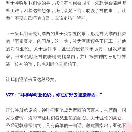
对于神吩咐我们做的事，我们有时候会胆怯，先想像会遇到哪
些困难，因着这些想像，我们裹足不前，耽误了神的事工。让
我们不要自己吓唬自己，应该定睛仰望神。
上一集我们研究到摩西的儿子受割礼的事，那是神为摩西解决
的『事奉资格』的问题，这一集，神为摩西预备了同工，即他
的哥哥亚伦。关于这件事，圣经的记载简单扼要，但效果显
著。当亚伦顺服神的吩咐去找摩西，并且按照神的吩咐行神
迹、传神的话，以色列民立刻相信了。
让我们逐节来看这段经文。
V27：“耶和华对亚伦说，你往旷野去迎接摩西…”
正如神所承诺的，神呼召亚伦成为摩西的代言人，与摩西一同
完成使命。第27节让我们看见亚伦的蒙召。关于亚伦的蒙召，
圣经记载非常精简，只有简单的一句话。赖建国指出，亚伦不