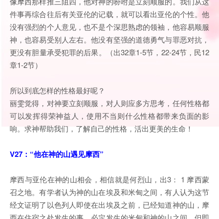
像摩西那样推三阻四，他对神的吩咐是立刻顺服的。我们从这
件事再综合往后有关亚伦的记载，就可以看出亚伦的个性。他
没有强烈的个人意见，也不是个深思熟虑的领袖，他容易顺服
神，也容易受别人左右。他没有坚强的道德勇气与罪恶对抗，
更没有胆量承受犯罪的后果。（出32章1-5节，22-24节，民12
章1-2节）
所以到底怎样的性格最好呢？
丽雯觉得，对神要立刻顺服，对人则应多方思考，任何性格都
可以发挥得荣神益人，使用不当则什么性格都带来负面的影
响。求神帮助我们，了解自己的性格，活出更美的生命！
V27：“他在神的山遇见摩西”
摩西与亚伦在神的山相会，相信就是何烈山，出3： 1 摩西蒙
召之地。有学者认为神的山在埃及和米甸之间，有人认为这节
经文证明了以色列人即使在出埃及之前，已经知道神的山，摩
西在住宿之处发生的事，必定发生的米甸和神的山之间。但即