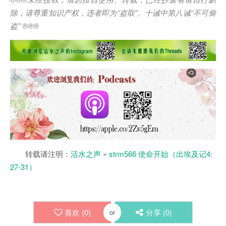
除，请尊重知识产权，违者即为
“
盗取
”
。十诫中第八诫
“
不可偷
盗
” ®®®
转载请注明：
活水之声
»
strm566 使命开始（出埃及记4:
27-31）
喜欢 (
0
)
分享 (
0
)
or