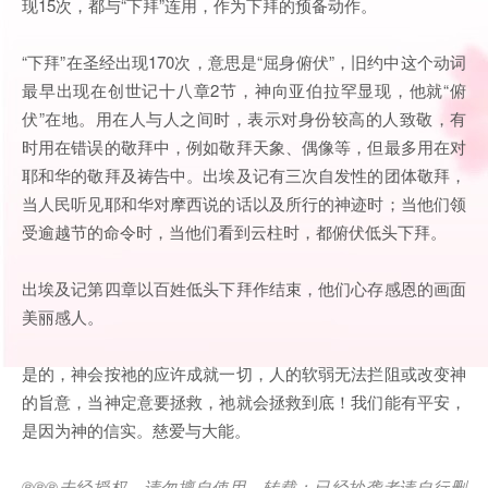
现15次，都与“下拜”连用，作为下拜的预备动作。
“下拜”在圣经出现170次，意思是“屈身俯伏”，旧约中这个动词
最早出现在创世记十八章2节，神向亚伯拉罕显现，他就“俯
伏”在地。用在人与人之间时，表示对身份较高的人致敬，有
时用在错误的敬拜中，例如敬拜天象、偶像等，但最多用在对
耶和华的敬拜及祷告中。出埃及记有三次自发性的团体敬拜，
当人民听见耶和华对摩西说的话以及所行的神迹时；当他们领
受逾越节的命令时，当他们看到云柱时，都俯伏低头下拜。
出埃及记第四章以百姓低头下拜作结束，他们心存感恩的画面
美丽感人。
是的，神会按祂的应许成就一切，人的软弱无法拦阻或改变神
的旨意，当神定意要拯救，祂就会拯救到底！我们能有平安，
是因为神的信实。慈爱与大能。
®®®
未经授权，请勿擅自使用、转载；已经抄袭者请自行删