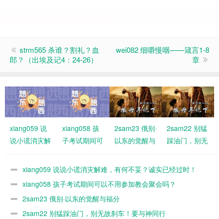
strm565 杀谁？割礼？血
wei082 细嚼慢咽——箴言1-8
郎？（出埃及记4：24-26）
章
xiang059 说
xiang058 孩
2sam23 俄别·
2sam22 别猛
说小谎消灾解
子考试期间可
以东的觉醒与
踩油门，别无
难，有何不
以不用参加教
福分
故刹车！要与
妥？诚实已经
会聚会吗？
神同行
xiang059 说说小谎消灾解难，有何不妥？诚实已经过时！
过时！
xiang058 孩子考试期间可以不用参加教会聚会吗？
2sam23 俄别·以东的觉醒与福分
2sam22 别猛踩油门，别无故刹车！要与神同行