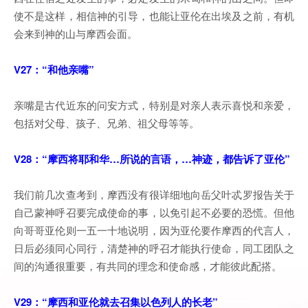
使不是这样，相信神的引导，也能让亚伦在出埃及之前，有机
会来到神的山与摩西会面。
V27：“和他亲嘴”
亲嘴是古代近东的问安方式，特别是对亲人表示喜悦和亲爱，
包括对父母、孩子、兄弟、祖父母等等。
V28：“摩西将耶和华…所说的言语，…神迹，都告诉了亚伦”
我们前几次查考到，摩西没有很详细地向岳父叶忒罗报告关于
自己蒙神呼召要完成使命的事，以免引起不必要的恐慌。但他
向哥哥亚伦则一五一十地说明，因为亚伦要作摩西的代言人，
日后必须同心同行，清楚神的呼召才能执行使命，同工团队之
间的沟通很重要，有共同的理念和使命感，才能彼此配搭。
V29：“摩西和亚伦就去召集以色列人的长老”