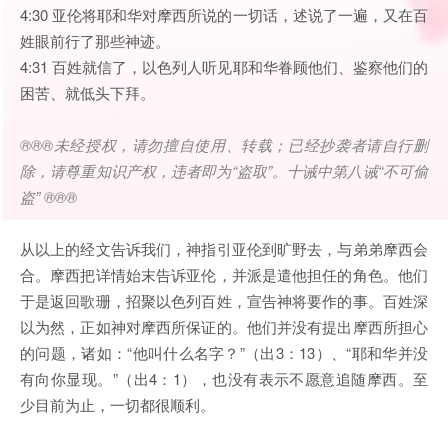
4:30 亚伦将耶和华对摩西所说的一切话，述说了一遍，又在百
姓眼前行了那些神迹。
4:31 百姓就信了，以色列人听见耶和华眷顾他们、鉴察他们的
困苦、就低头下拜。
®®®
未经授权，请勿擅自使用、转载；已经抄袭者请自行删
除，请尊重知识产权，违者即为
“
盗取
”
。十诫中第八诫
“
不可偷
盗
” ®®®
从以上的经文告诉我们，神指引亚伦到旷野去，与弟弟摩西会
合。摩西把详情始末告诉亚伦，并派是遣他担任的角色。他们
于是返回歌珊，招聚以色列百姓，宣告神将要作的事。百姓深
以为然，正如神对摩西所保证的。他们并没有提出摩西所担心
的问题，诸如：“他叫什么名字？”（出3：13）、“耶和华并没
有向你显现。”（出4：1），也没有表示不愿意追随摩西。至
少目前为止，一切都很顺利。