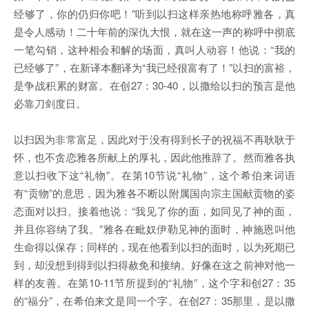
经够了，你的仍归你吧！”听到以扫这样亲热地称呼雅各，真
是令人感动！二十年前的深仇大恨，就在这一声的称呼中彻底
一笔勾销，这种相会和解的场面，真叫人动容！他说：“我的
已经够了”，在新译本翻译为“我已经很富有了！”以扫的富裕，
是争战积累的财富。在创27：30-40，以撒给以扫的预言是他
必靠刀剑度日。
以扫因为非常富足，因此对于没有得到长子的祝福不再耿耿于
怀，也不贪恋雅各所献上的厚礼，因此他推辞了。然而雅各执
意以扫收下这“礼物”。在第10节说“礼物”，这个希伯来词语
有“贡物”的意思，因为雅各不断以附属国向宗主国献贡物的姿
态面对以扫。接着他说：“我见了你的面，如同见了神的面，
并且你容纳了我。”雅各在毗奴伊勒见神的面时，神施恩叫他
生命得以保存；同样的，现在他看到以扫的面时，以为死期已
到，却没想到得到以扫得赦免和接纳。好像在这之前神对他一
样的友善。在第10-11节所提到的“礼物”，这个字和创27：35
的“福分”，在希伯来文是同一个字。在创27：35那里，是以撒