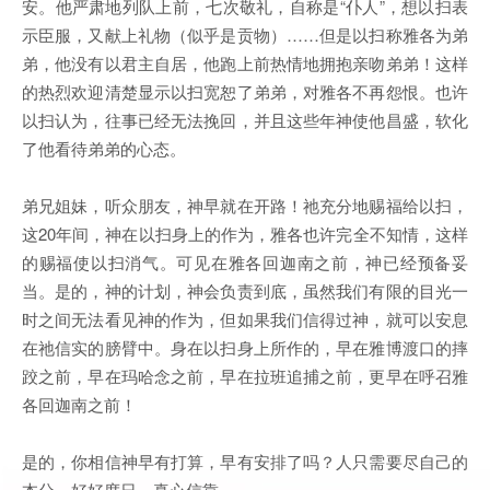
安。他严肃地列队上前，七次敬礼，自称是“仆人”，想以扫表
示臣服，又献上礼物（似乎是贡物）……但是以扫称雅各为弟
弟，他没有以君主自居，他跑上前热情地拥抱亲吻弟弟！这样
的热烈欢迎清楚显示以扫宽恕了弟弟，对雅各不再怨恨。也许
以扫认为，往事已经无法挽回，并且这些年神使他昌盛，软化
了他看待弟弟的心态。
弟兄姐妹，听众朋友，神早就在开路！祂充分地赐福给以扫，
这20年间，神在以扫身上的作为，雅各也许完全不知情，这样
的赐福使以扫消气。可见在雅各回迦南之前，神已经预备妥
当。是的，神的计划，神会负责到底，虽然我们有限的目光一
时之间无法看见神的作为，但如果我们信得过神，就可以安息
在祂信实的膀臂中。身在以扫身上所作的，早在雅博渡口的摔
跤之前，早在玛哈念之前，早在拉班追捕之前，更早在呼召雅
各回迦南之前！
是的，你相信神早有打算，早有安排了吗？人只需要尽自己的
本分，好好度日，真心信靠。