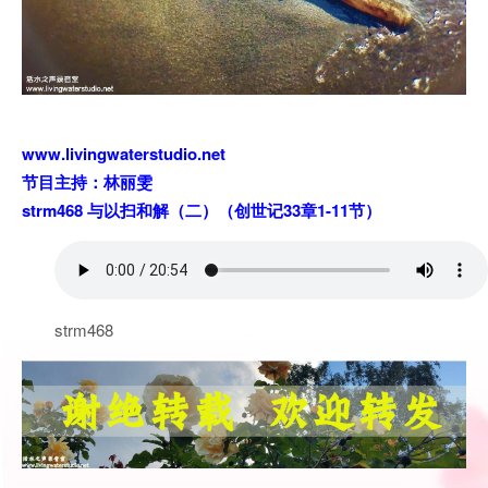
www.livingwaterstudio.net
节目主持：林丽雯
strm468 与以扫和解（二）（创世记33章1-11节）
strm468