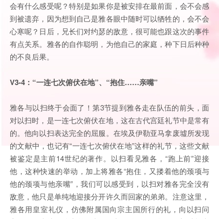
会有什么感受呢？特别是如果你是被安排在最前面，会不会感
到被遗弃，因为想到自己是雅各眼中随时可以牺牲的，会不会
心寒呢？日后，兄长们对约瑟的敌意，很可能也跟这次的事件
有点关系。雅各的自作聪明，为他自己的家庭，种下日后种种
的不良后果。
V3-4：“一连七次俯伏在地”、“抱住……亲嘴”
雅各与以扫终于会面了！第3节提到雅各走在队伍的前头，面
对以扫时，是一连七次俯伏在地，这在古代宫廷礼节中是常有
的。他向以扫表达完全的屈服。在埃及伊勒亚马拿废墟所发现
的文献中，也记有“一连七次俯伏在地”这样的礼节，这些文献
被鉴定是主前14世纪的著作。以扫看见雅各，“跑上前”迎接
他，这种快速的举动，加上将雅各“抱住，又搂着他的颈项与
他的颈项与他亲嘴”，我们可以感受到，以扫对雅各完全没有
敌意，他只是单纯地迎接分开许久而回家的弟弟。注意这里，
雅各用皇室礼仪，仿佛附属国向宗主国所行的礼，向以扫问