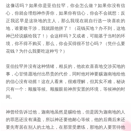
这像话吗？如果你是亚伯拉罕，你会怎么做？如果你没有信
心，你就会埋怨神作弄你，如果你有信心，你会不会就想：反
正我迟早是这块地的主人，那么我现在就自行选一块喜欢的
地，谁要敢干涉，我就跟他拼了！（花钱买地？办不到，这地
神已经说赐给我了！）会这样吗？又或者，可能基于当时的环
境，你不得不购买，那么，你会买得很不甘心吗？（凭什么要
花钱？为什么我要吃这种亏？）
亚伯拉罕并没有这种情绪，相反的，他欢欢喜喜地交涉买地的
事，心甘情愿地付出昂贵的代价，同时他对神要赐迦南地给他
的信心没有动摇！这在人看来，很难理解，但其实不难，秘诀
只有一个：顺服等候。顺服眼前神所安置的环境，等候神的时
间。
神曾经告诉过他，迦南地虽然是赐给他，但是因为迦南地的人
的罪恶还没有满盈，所以神还要他耐心等候，他的后裔后来还
要先寄居在别人的土地上，在那里受磨练，那地的人要苦待他