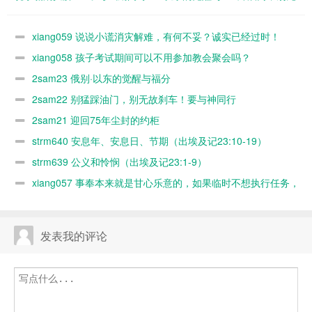
难，有何不
以不用参加教
福分
故刹车！要与
妥？诚实已经
会聚会吗？
神同行
xiang059 说说小谎消灾解难，有何不妥？诚实已经过时！
过时！
xiang058 孩子考试期间可以不用参加教会聚会吗？
2sam23 俄别·以东的觉醒与福分
2sam22 别猛踩油门，别无故刹车！要与神同行
2sam21 迎回75年尘封的约柜
strm640 安息年、安息日、节期（出埃及记23:10-19）
strm639 公义和怜悯（出埃及记23:1-9）
xiang057 事奉本来就是甘心乐意的，如果临时不想执行任务，
随时可以缺席，何必太认真？又不是上班！
发表我的评论