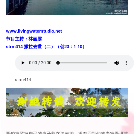
www.livingwaterstudio.net
节目主持：林丽雯
strm414 撒拉去世（二）（创23：1-10）
strm414
亚伯拉罕把自己的妻子葬在迦南地，没有回到他的老家吾珥或