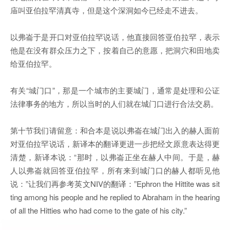
庙叫亚伯拉罕清真寺，但是这个深洞如今已经走不进去。
以弗崙于是开口对亚伯拉罕说话，他直接回答亚伯拉罕，表示
他是在没有群众压力之下，按着自己的意愿，把洞穴和田地卖
给亚伯拉罕。
有关“城门口”，那是一个城市的主要城门，通常是处理和公证
法律事务的地方，所以当时的人们就在城门口进行合法交易。
第十节我们请留意：和合本是说以弗崙在城门出入的赫人面前
对亚伯拉罕说话，新译本的翻译更进一步把经文原意表达得更
清楚，新译本说：“那时，以弗崙正坐在赫人中间。于是，赫
人以弗崙就回答亚伯拉罕，所有来到城门口的赫人都听见他
说：”让我们再参考英文NIV的翻译：”Ephron the Hittite was sit
ting among his people and he replied to Abraham in the hearing
of all the Hitties who had come to the gate of his city.”