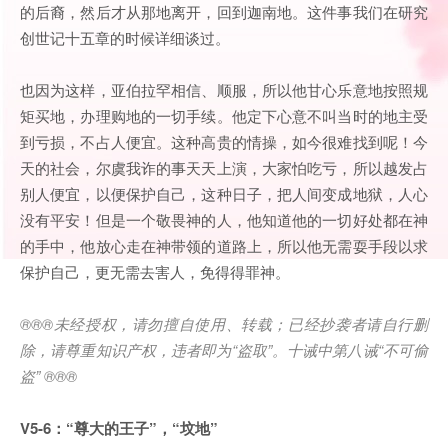
的后裔，然后才从那地离开，回到迦南地。这件事我们在研究
创世记十五章的时候详细谈过。
也因为这样，亚伯拉罕相信、顺服，所以他甘心乐意地按照规
矩买地，办理购地的一切手续。他定下心意不叫当时的地主受
到亏损，不占人便宜。这种高贵的情操，如今很难找到呢！今
天的社会，尔虞我诈的事天天上演，大家怕吃亏，所以越发占
别人便宜，以便保护自己，这种日子，把人间变成地狱，人心
没有平安！但是一个敬畏神的人，他知道他的一切好处都在神
的手中，他放心走在神带领的道路上，所以他无需耍手段以求
保护自己，更无需去害人，免得得罪神。
®®®未经授权，请勿擅自使用、转载；已经抄袭者请自行删
除，请尊重知识产权，违者即为“盗取”。十诫中第八诫“不可偷
盗” ®®®
V5-6：“尊大的王子”，“坟地”