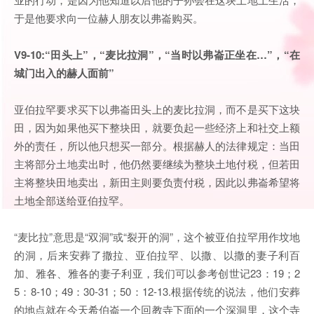
于是他要求向一位赫人朋友以弗崙购买。
V9-10:“田头上”，“麦比拉洞”，“当时以弗崙正坐在…”，“在
城门出入的赫人面前”
亚伯拉罕要求买下以弗崙田头上的麦比拉洞，而不是买下这块
田，因为如果他买下整块田，就要负起一些经济上和社交上额
外的责任，所以他只想买一部分。根据赫人的法律规定：当田
主将部分土地卖出时，他仍然要继续为整块土地付税，但若田
主将整块田地卖出，新田主则要负责付税，因此以弗崙希望将
土地全部送给亚伯拉罕。
“麦比拉”意思是“双洞”或“裂开的洞”，这个被亚伯拉罕用作坟地
的洞，后来安葬了撒拉、亚伯拉罕、以撒、以撒的妻子利百
加、雅各、雅各的妻子利亚，我们可以参考创世记23：19；2
5：8-10；49：30-31；50：12-13.根据传统的说法，他们安葬
的地点就在今天希伯崙一个回教寺下面的一个深洞里，这个寺