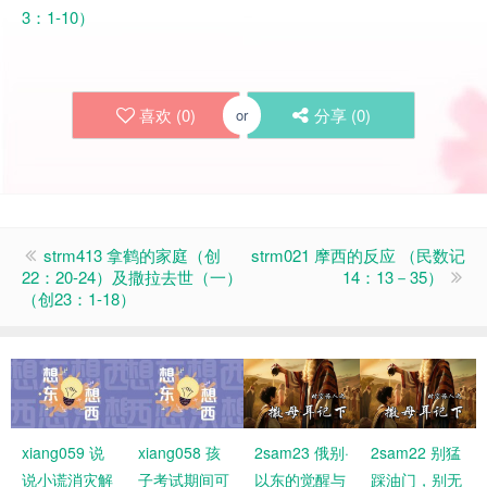
3：1-10）
喜欢 (
0
)
分享 (
0
)
or
strm413 拿鹤的家庭（创
strm021 摩西的反应 （民数记
22：20-24）及撒拉去世（一）
14：13－35）
（创23：1-18）
xiang059 说
xiang058 孩
2sam23 俄别·
2sam22 别猛
说小谎消灾解
子考试期间可
以东的觉醒与
踩油门，别无