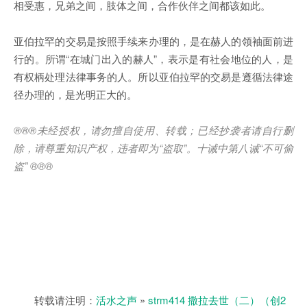
相受惠，兄弟之间，肢体之间，合作伙伴之间都该如此。
亚伯拉罕的交易是按照手续来办理的，是在赫人的领袖面前进
行的。所谓“在城门出入的赫人”，表示是有社会地位的人，是
有权柄处理法律事务的人。所以亚伯拉罕的交易是遵循法律途
径办理的，是光明正大的。
®®®未经授权，请勿擅自使用、转载；已经抄袭者请自行删
除，请尊重知识产权，违者即为“盗取”。十诫中第八诫“不可偷
盗” ®®®
转载请注明：
活水之声
»
strm414 撒拉去世（二）（创2