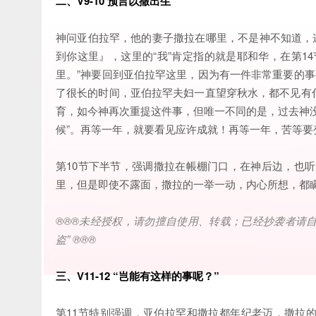
二、V9-10 预言以撒出生
神问亚伯拉罕，他的妻子撒拉在哪里，不是神不知道，这
到你这里』，这里的“我”肯定指的就是耶和华，在第1
里。”神要回到亚伯拉罕这里，因为有一件非常重要的事
了很长的时间，亚伯拉罕夫妇一直望穿秋水，都不见有
育，如今神再次重提这件事，但唯一不同的是，过去神
候”。再等一年，就要看见应许成就！再等一年，苦等要
第10节下半节，强调撒拉在帳棚门口，在神后边，也听
里，但是即使不露面，撒拉的一举一动，内心所想，都
®®®
未经授权，请勿擅自使用、转载；已经抄袭者请
盗
” ®®®
三、V11-12 “岂能有这样的事呢？”
第11节特别强调，亚伯拉罕和撒拉都年纪老迈，撒拉