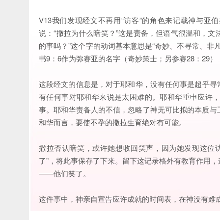
V13我们发现经文不再用“访客”的角色来记载神与亚
说：“撒拉为什么暗笑？”这是责备，但语气很温和，文
的事吗？”这个字的动词基本意思是“奇妙、不寻常、非凡
书9：6作为弥赛亚的名字（奇妙策士；另参赛28：29）
这段经文的信息是，对于耶和华，没有任何事是超乎寻
有任何事对耶和华来说是太困难的。耶和华重申应许
事。耶和华责备人的不信，忽略了神无可比拟的本质与
和华而言，要使不孕的撒拉生育绝对有可能。
撒拉否认暗笑，或许她想收回笑声，因为她发现这位
了”，将此事保存了下来。留下这记录格外有教育作用
——他们笑了。
这件事中，神亲自宣告应许成就的时间表，在神没有难