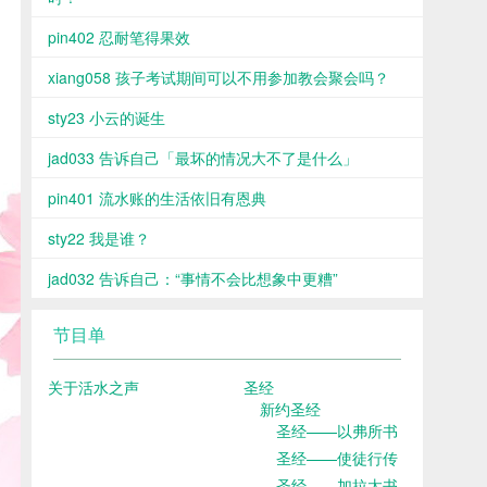
pin402 忍耐笔得果效
xiang058 孩子考试期间可以不用参加教会聚会吗？
sty23 小云的诞生
jad033 告诉自己「最坏的情况大不了是什么」
pin401 流水账的生活依旧有恩典
sty22 我是谁？
jad032 告诉自己：“事情不会比想象中更糟”
节目单
关于活水之声
圣经
新约圣经
圣经——以弗所书
圣经——使徒行传
圣经——加拉太书