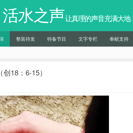
活水之声
让真理的声音充满大地
深
整装待发
特备节目
文字专栏
奉献支持
创18：6-15）