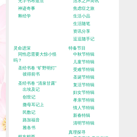
无字书布道法
活水之声简讯
神迹奇事
焦虑症之旅
释经学
生活小品
生活随笔
资讯分享
逗逗随手记
灵命进深
特备节目
同性恋需要大惊小怪
中秋节特辑
吗？
儿童节特辑
圣经书卷 “旷野明灯”
受难节特辑
彼得前书
圣诞节特辑
圣经书卷 “清泉甘露”
复活节特辑
出埃及记
妇女节特辑
创世记
孝亲节特辑
撒母耳记上
情人节特辑
民数记
新春特辑
路加福音
清明节特辑
雅各书
真理探寻
想东想西