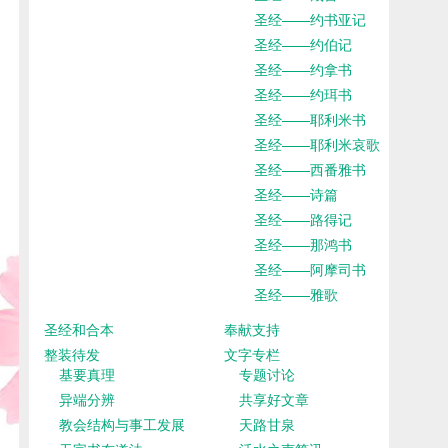
圣经——约书亚记
圣经——约伯记
圣经——约拿书
圣经——约珥书
圣经——耶利米书
圣经——耶利米哀歌
圣经——西番雅书
圣经——诗篇
圣经——路得记
圣经——那鸿书
圣经——阿摩司书
圣经——雅歌
圣经和合本
奉献支持
整装待发
文字专栏
基要真理
专题讨论
异端分辨
共享好文章
教会结构与事工发展
天路甘泉