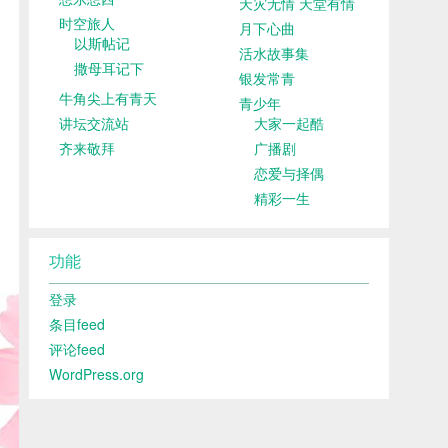
天灾无情 天堂有情
时空旅人
月下心曲
以斯帖记
活水故事集
撒母耳记下
银发常青
牛角尖上有青天
青少年
讲坛交流站
大家一起酷
齐来敬拜
广播剧
恋爱与择偶
精彩一生
功能
登录
条目feed
评论feed
WordPress.org