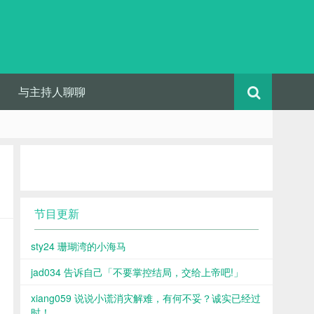
与主持人聊聊
节目更新
sty24 珊瑚湾的小海马
jad034 告诉自己「不要掌控结局，交给上帝吧!」
xiang059 说说小谎消灾解难，有何不妥？诚实已经过
时！