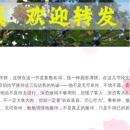
备作饼，这饼在这一节是复数名词，指一种圆形薄饼。在这几节经文
示了亚伯拉罕接待这三位访客的热诚——他不是无可奈何、不情不愿、委
，他迫不及待去进行，深恐做得不够周到，怠慢了客人，深恐客人久
，不一定大鱼大肉，但却一定要”欢欢喜喜、尽心尽力“。事奉神，服
答。无可奈何，勉勉强强地服侍，不是真正的服侍，只是不得已的差