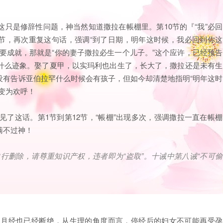
只是修辞性问题，神当然知道撒拉在帳棚里。第10节的『“我”必回
4节，再次重复这句话，强调“到了日期，明年这时候，我必回到你这
要成就，那就是“你的妻子撒拉必生一个儿子。”这个应许，已经预告
什么迹象。娶了夏甲，以实玛利也出生了，长大了，撒拉还是未有生
没有告诉亚伯拉罕什么时候会有孩子，但如今却清楚地指明“明年这时
变为欢呼！
见了这话。第1节到第12节，“帳棚”出现多次，强调撒拉一直在帳棚
瞒不过神！
自行删除，请尊重知识产权，违者即为
“
盗取
”
。十诫中第八诫
“
不可偷
的月经也已经断绝，从生理的角度而言，停经后的妇女不可能再受孕