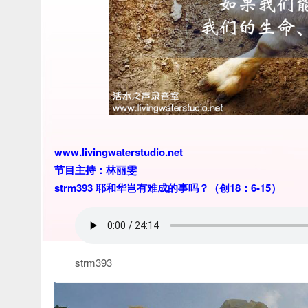
www.livingwaterstudio.net
节目主持：林丽雯
strm393 耶和华岂有难成的事吗？（创18：6-15）
strm393