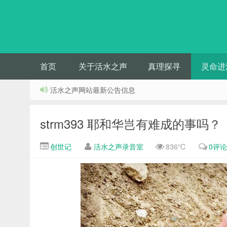
首页
关于活水之声
真理探寻
灵命进
活水之声网站最新公告信息
strm393 耶和华岂有难成的事吗？（
创世记
活水之声录音室
836℃
0评论