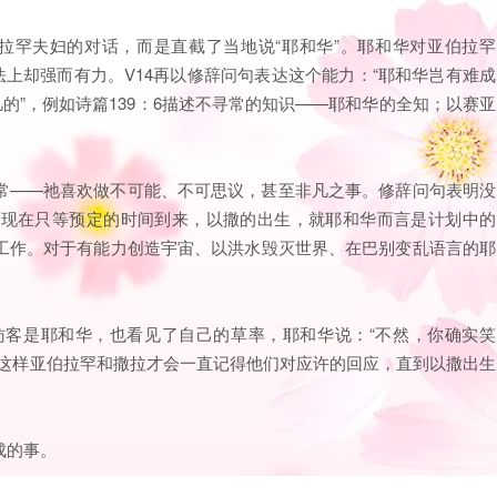
伯拉罕夫妇的对话，而是直截了当地说“耶和华”。耶和华对亚伯拉罕
法上却强而有力。V14再以修辞问句表达这个能力：“耶和华岂有难成
的”，例如诗篇139：6描述不寻常的知识——耶和华的全知；以赛亚
常——祂喜欢做不可能、不可思议，甚至非凡之事。修辞问句表明没
，现在只等预定的时间到来，以撒的出生，就耶和华而言是计划中的
工作。对于有能力创造宇宙、以洪水毁灭世界、在巴别变乱语言的耶
访客是耶和华，也看见了自己的草率，耶和华说：“不然，你确实笑
，这样亚伯拉罕和撒拉才会一直记得他们对应许的回应，直到以撒出生
成的事。