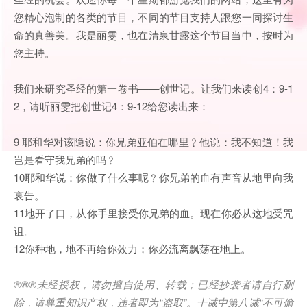
您精心泡制的各类的节目，不同的节目支持人跟您一同探讨生
命的真善美。我是丽雯，也在清泉甘露这个节目当中，按时为
您主持。
我们来研究圣经的第一卷书——创世记。让我们来读创4：9-1
2，请听丽雯把创世记4：9-12给您读出来：
9 耶和华对该隐说：你兄弟亚伯在哪里﹖他说：我不知道！我
岂是看守我兄弟的吗﹖
10耶和华说：你做了什么事呢﹖你兄弟的血有声音从地里向我
哀告。
11地开了口，从你手里接受你兄弟的血。现在你必从这地受咒
诅。
12你种地，地不再给你效力；你必流离飘荡在地上。
®®®未经授权，请勿擅自使用、转载；已经抄袭者请自行删
除，请尊重知识产权，违者即为“盗取”。十诫中第八诫“不可偷