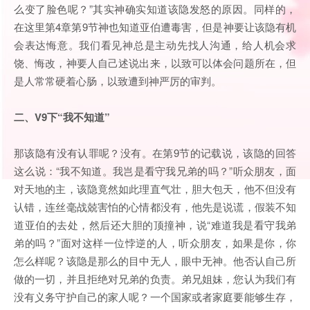
么变了脸色呢？”其实神确实知道该隐发怒的原因。同样的，
在这里第4章第9节神也知道亚伯遭毒害，但是神要让该隐有机
会表达悔意。我们看见神总是主动先找人沟通，给人机会求
饶、悔改，神要人自己述说出来，以致可以体会问题所在，但
是人常常硬着心肠，以致遭到神严厉的审判。
二、
V9下“我不知道”
那该隐有没有认罪呢？没有。在第9节的记载说，该隐的回答
这么说：“我不知道。我岂是看守我兄弟的吗？”听众朋友，面
对天地的主，该隐竟然如此理直气壮，胆大包天，他不但没有
认错，连丝毫战兢害怕的心情都没有，他先是说谎，假装不知
道亚伯的去处，然后还大胆的顶撞神，说“难道我是看守我弟
弟的吗？”面对这样一位悖逆的人，听众朋友，如果是你，你
怎么样呢？该隐是那么的目中无人，眼中无神。他否认自己所
做的一切，并且拒绝对兄弟的负责。弟兄姐妹，您认为我们有
没有义务守护自己的家人呢？一个国家或者家庭要能够生存，