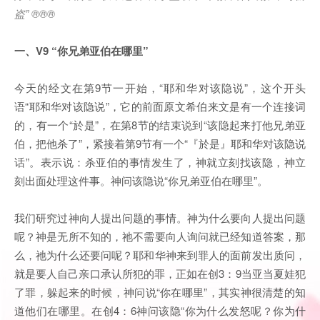
盗” ®®®
一、
V9 “你兄弟亚伯在哪里”
今天的经文在第9节一开始，“耶和华对该隐说”，这个开头
语“耶和华对该隐说”，它的前面原文希伯来文是有一个连接词
的，有一个“於是”，在第8节的结束说到“该隐起来打他兄弟亚
伯，把他杀了”，紧接着第9节有一个“『於是』耶和华对该隐说
话”。表示说：杀亚伯的事情发生了，神就立刻找该隐，神立
刻出面处理这件事。神问该隐说“你兄弟亚伯在哪里”。
我们研究过神向人提出问题的事情。神为什么要向人提出问题
呢？神是无所不知的，祂不需要向人询问就已经知道答案，那
么，祂为什么还要问呢？耶和华神来到罪人的面前发出质问，
就是要人自己亲口承认所犯的罪，正如在创3：9当亚当夏娃犯
了罪，躲起来的时候，神问说“你在哪里”，其实神很清楚的知
道他们在哪里。在创4：6神问该隐“你为什么发怒呢？你为什