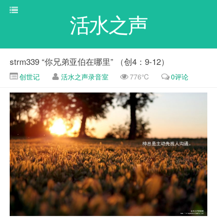
活水之声
strm339 “你兄弟亚伯在哪里” （创4：9-12）
创世记
活水之声录音室
776℃
0评论