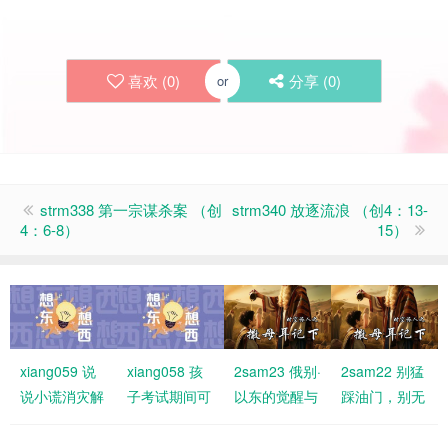
喜欢 (
0
)
分享 (
0
)
or
strm338 第一宗谋杀案 （创
strm340 放逐流浪 （创4：13-
4：6-8）
15）
xiang059 说
xiang058 孩
2sam23 俄别·
2sam22 别猛
说小谎消灾解
子考试期间可
以东的觉醒与
踩油门，别无
难，有何不
以不用参加教
福分
故刹车！要与
妥？诚实已经
会聚会吗？
神同行