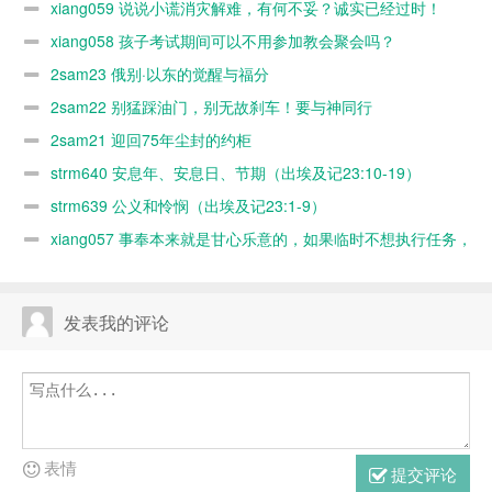
xiang059 说说小谎消灾解难，有何不妥？诚实已经过时！
过时！
xiang058 孩子考试期间可以不用参加教会聚会吗？
2sam23 俄别·以东的觉醒与福分
2sam22 别猛踩油门，别无故刹车！要与神同行
2sam21 迎回75年尘封的约柜
strm640 安息年、安息日、节期（出埃及记23:10-19）
strm639 公义和怜悯（出埃及记23:1-9）
xiang057 事奉本来就是甘心乐意的，如果临时不想执行任务，
随时可以缺席，何必太认真？又不是上班！
发表我的评论
表情
提交评论