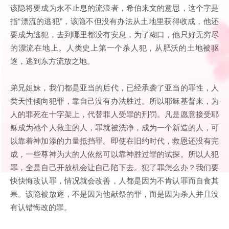
该隐将要成为永不止息的流浪者，希伯来文的意思，这个字是
指“漂流的逃犯”，该隐不但没有办法从土地里获得收成，他还
要成为逃犯，去到哪里都没有安息，为了糊口，他只好无穷尽
的漂流在地上。人类史上第一个杀人犯，从肥沃的土地被驱
逐，逃到东方流放之地。
弟兄姐妹，我们都是亚当的后代，已经承袭了亚当的罪性，人
类天性倾向犯罪，靠自己没有办法胜过。所以耶稣基督来，为
人的罪死在十字架上，代替罪人受罪的刑罚。凡是愿意接受耶
稣成为祂个人救主的人，罪就被洗净，成为一个新造的人，可
以靠着神加添的力量抵挡罪。即使在旧约时代，救恩还没有完
成，一些尊神为大的人依然可以靠神胜过罪的试探。所以人犯
罪，全是自己开放机会让自己陷下去。犯了罪怎么办？我们要
快快悔改认罪，情况就会改善，人都是因为不肯认罪而自食其
果。该隐被放逐，不是因为他献祭的罪，而是因为杀人并且没
有认错悔改的罪。