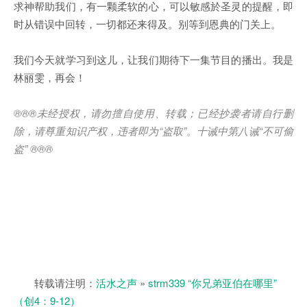
求神帮助我们，有一颗柔软的心，可以敏感於圣灵的提醒，即
时从错误中回转，一切都还来得及。别等到恩典的门关上。
我们今天就学习到这儿，让我们期待下一集节目的播出。我是
林丽雯，再会！
®®®
未经授权，请勿擅自使用、转载；已经抄袭者请自行删
除，请尊重知识产权，违者即为
“
盗取
”
。十诫中第八诫
“
不可偷
盗
” ®®®
转载请注明：
活水之声
»
strm339 “你兄弟亚伯在哪里”
（创4：9-12）