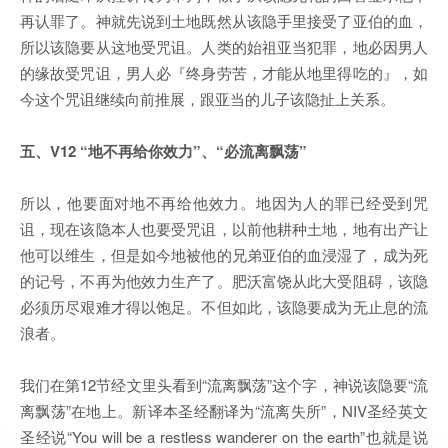
再认罪了。神就先说到土地既然从该隐手里接受了亚伯的血，
所以该隐要从这地受咒诅。人类的始祖亚当犯罪，地必因男人
的缘故受咒诅，男人必『终身劳苦，才能从地里得吃的』，如
今这个咒诅继续向前推展，跟亚当的儿子该隐扯上关系。
五、
V12 “地不再给你效力”、“必流离飘荡”
所以，他要面对地不再给他效力。地因为人的罪已经受到咒
诅，现在该隐本人也要受咒诅，以前他耕种土地，地有出产让
他可以维生，但是如今地被他的兄弟亚伯的血浸湿了，成为死
的记号，不再为他效力生产了。肥沃富饶从此大受阻碍，该隐
必须历尽艰难才得以饱足。不但如此，该隐要成为无止息的流
浪者。
我们在第12节经文里头看到“流离飘荡”这个字，神说该隐要“流
离飘荡”在地上。新译本圣经翻译为“流离失所”，NIV圣经英文
圣经说“You will be a restless wanderer on the earth”也就是说