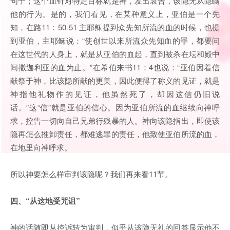
句子；这个血针对特定目标就是神，发出哀告，该隐无从隐瞒
他的行为。是的，我们看见，在某种意义上，亚伯是一个先
知，在路11：50-51 主耶稣提到众先知所流的血的时候，也提
到亚伯，主耶稣说：“使创世以来所流众先知血的罪，都要问
在这世代的人身上，就是从亚伯的血起，直到被杀在坛和殿中
间撒迦利亚的血为止。”在希伯来书11：4也说：“亚伯因着信
献祭于神，比该隐所献的更美，因此便得了称义的见证，就是
神指他礼物作的见证，他虽然死了，却因这信仍旧说
话。”这“信”就是亚伯的信心。因为亚伯所流的血继续向神呼
求，控告一切向自己兄弟行残暴的人。神向该隐指出，即使该
隐再怎么推卸责任，都难逃罪的责任，他致使亚伯所流的血，
在地里向神呼求。
所以神要怎么样审判该隐呢？我们再来看11节。
四、“从这地受咒诅”
神的话随即从控诉转为审判，似乎从该隐无礼的回答显示他不