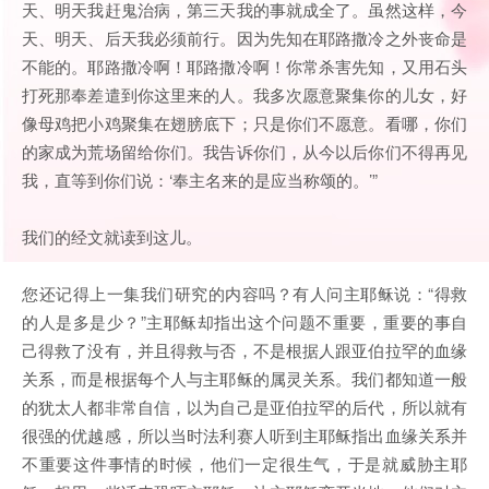
天、明天我赶鬼治病，第三天我的事就成全了。虽然这样，今
天、明天、后天我必须前行。因为先知在耶路撒冷之外丧命是
不能的。耶路撒冷啊！耶路撒冷啊！你常杀害先知，又用石头
打死那奉差遣到你这里来的人。我多次愿意聚集你的儿女，好
像母鸡把小鸡聚集在翅膀底下；只是你们不愿意。看哪，你们
的家成为荒场留给你们。我告诉你们，从今以后你们不得再见
我，直等到你们说：‘奉主名来的是应当称颂的。’”
我们的经文就读到这儿。
您还记得上一集我们研究的内容吗？有人问主耶稣说：“得救
的人是多是少？”主耶稣却指出这个问题不重要，重要的事自
己得救了没有，并且得救与否，不是根据人跟亚伯拉罕的血缘
关系，而是根据每个人与主耶稣的属灵关系。我们都知道一般
的犹太人都非常自信，以为自己是亚伯拉罕的后代，所以就有
很强的优越感，所以当时法利赛人听到主耶稣指出血缘关系并
不重要这件事情的时候，他们一定很生气，于是就威胁主耶