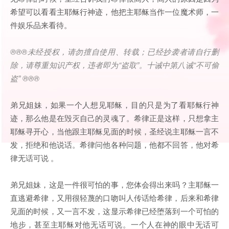
希望可以看看主耶稣行神迹，他把主耶稣当作一位魔术师，一
件娱乐品来看待。
®®®
未经授权，请勿擅自使用、转载；已经抄袭者请自行删
除，请尊重知识产权，违者即为
“
盗取
”
。十诫中第八诫
“
不可偷
盗
” ®®®
弟兄姐妹，如果一个人想见耶稣，目的只是为了看耶稣行神
迹，那么他是在毁灭自己的灵魂了。希律正是这样，只想拿主
耶稣寻开心，当他跟主耶稣见面的时候，圣经说主耶稣一言不
发，拒绝和他说话。希律问他各种问题，他都不回答，他对希
律无话可说 。
弟兄姐妹，这是一件很可怕的事，您体会得出来吗？主耶稣一
直逃避希律，又用很轻蔑的口吻叫人传话给希律，后来和希律
见面的时候，又一言不发，这显示希律已经堕落到一个可怕的
地步，甚至主耶稣对他无话可说。一个人在神的眼中无话可