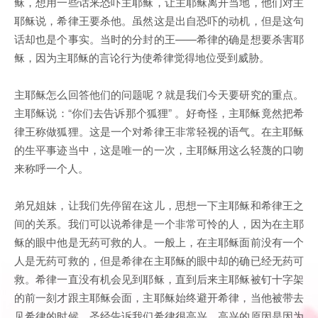
稣，想用一些话来恐吓主耶稣，让主耶稣离开当地，他们对主
耶稣说，希律王要杀他。虽然这是出自恐吓的动机，但是这句
话却也是个事实。当时的
分封的王
——希律的确是想要杀害耶
稣，因为主耶稣的言论行为使希律觉得地位受到威胁。
主耶稣怎么回答他们的问题呢？就是我们今天要研究的重点。
主耶稣说：“你们去告诉那个狐狸” 。好奇怪，主耶稣竟然把希
律王称做狐狸。这是一个对希律王非常轻视的语气。在主耶稣
的生平事迹当中，这是唯一的一次，主耶稣用这么轻蔑的口吻
来称呼一个人。
弟兄姐妹，让我们先停留在这儿，思想一下主耶稣和希律王之
间的关系。我们可以说希律是一个非常可怜的人，因为在主耶
稣的眼中他是无药可救的人。一般上，在主耶稣面前没有一个
人是无药可救的，但是希律在主耶稣的眼中却的确已经无药可
救。希律一直没有机会见到耶稣，直到后来主耶稣被钉十字架
的前一刻才跟主耶稣会面，主耶稣始终避开希律，当他被带去
见希律的时候，圣经告诉我们希律很高兴，高兴的原因是因为