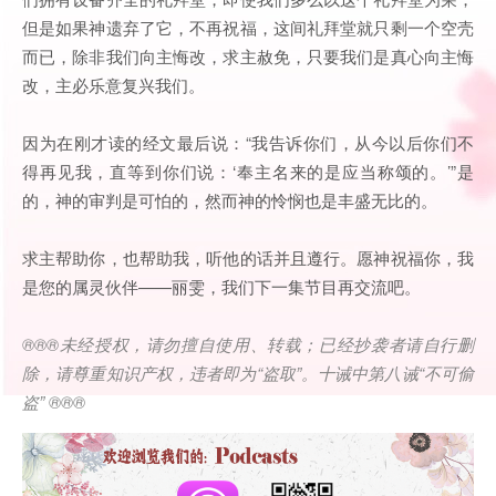
但是如果神遗弃了它，不再祝福，这间礼拜堂就只剩一个空壳
而已，除非我们向主悔改，求主赦免，只要我们是真心向主悔
改，主必乐意复兴我们。
因为在刚才读的经文最后说：“我告诉你们，从今以后你们不
得再见我，直等到你们说：‘奉主名来的是应当称颂的。’”是
的，神的审判是可怕的，然而神的怜悯也是丰盛无比的。
求主帮助你，也帮助我，听他的话并且遵行。愿神祝福你，我
是您的属灵伙伴——丽雯，我们下一集节目再交流吧。
®®®
未经授权，请勿擅自使用、转载；已经抄袭者请自行删
除，请尊重知识产权，违者即为
“
盗取
”
。十诫中第八诫
“
不可偷
盗
” ®®®