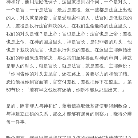
神和好，他用法庭做例子，这里就提到四个词，一个是对头，
一个是官，一个是法官，最后是差役。这一些都是法庭上出现
的人，对头就是原告，官是受理案件的人，法官则是做裁决的
人，差役是执行法官判决的人。在我们生命最终的法庭里头，
我们的对头是谁？是上帝；官也是上帝；法官也是上帝；差役
也是上帝。在神的国度里头，神是官长，是犯罪者的对头，他
也是下裁决的法官，也是执行判决的差役。在这里主耶稣指出
我们的罪如果没有解决，那么我们至终要面对神的审判，神就
是罪人的对头，就是官长，就是法官，就是差役。主耶稣说：
『你同告你的对头去见官，还在路上，务要尽力的和他了结。
恐怕他拉你到官面前，官交付差役，差役把你下在监里。』第
59节说：『若有半文钱没有还清，你断不能从那里出来。』
是的，除非罪人与神和好，藉着信靠耶稣基督使罪得到赦免，
与神建立正确的关系，那么才能够有属灵的洞察力，晓得分辨
每一件事。
听众朋友，您已经与神和好了吗？您的罪已经解决清楚了吗？