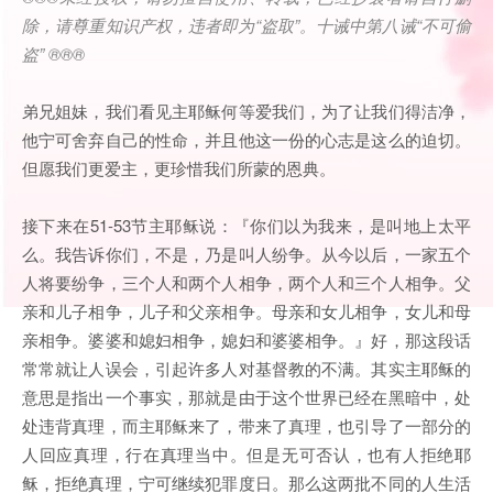
除，请尊重知识产权，违者即为
“
盗取
”
。十诫中第八诫
“
不可偷
盗
” ®®®
弟兄姐妹，我们看见主耶稣何等爱我们，为了让我们得洁净，
他宁可舍弃自己的性命，并且他这一份的心志是这么的迫切。
但愿我们更爱主，更珍惜我们所蒙的恩典。
接下来在51-53节主耶稣说：『你们以为我来，是叫地上太平
么。我告诉你们，不是，乃是叫人纷争。从今以后，一家五个
人将要纷争，三个人和两个人相争，两个人和三个人相争。父
亲和儿子相争，儿子和父亲相争。母亲和女儿相争，女儿和母
亲相争。婆婆和媳妇相争，媳妇和婆婆相争。』好，那这段话
常常就让人误会，引起许多人对基督教的不满。其实主耶稣的
意思是指出一个事实，那就是由于这个世界已经在黑暗中，处
处违背真理，而主耶稣来了，带来了真理，也引导了一部分的
人回应真理，行在真理当中。但是无可否认，也有人拒绝耶
稣，拒绝真理，宁可继续犯罪度日。那么这两批不同的人生活