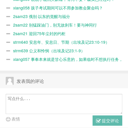
过时！
xiang058 孩子考试期间可以不用参加教会聚会吗？
2sam23 俄别·以东的觉醒与福分
2sam22 别猛踩油门，别无故刹车！要与神同行
2sam21 迎回75年尘封的约柜
strm640 安息年、安息日、节期（出埃及记23:10-19）
strm639 公义和怜悯（出埃及记23:1-9）
xiang057 事奉本来就是甘心乐意的，如果临时不想执行任务，
随时可以缺席，何必太认真？又不是上班！
发表我的评论
表情
提交评论