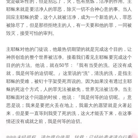
觉是破坏性的，但是别忘了，火，也有熬炼，洁净的作用。主
耶稣来就是要洁净人的罪恶，除灭一切不合神心意的事。当人
回应主耶稣的爱，这个人就被洁净，成为一个新造的人，罪恶
被除尽了，但是那些拒绝主的人，有一天要和他的罪，一同被
毁灭，接受可怕的审判。
主耶稣对他的门徒说，他最热切期望的就是完成这个目的，让
神所创造的整个世界被洁净。接着我们看见主耶稣要完成这个
目的的方法。他说，就在50节：『我有当受的洗。还没有成
就，我是何等的迫切呢。』这里说的“洗”，清洗的洗，是指主
耶稣的受难，被钉十字架受死而说的。因为如果没有透过主耶
稣的死这个方式，人的罪无法被赦免，世界无法被洁净。当主
耶稣面对这个问题的时候，他说：『我是何等的迫切呢。』意
思是说；我来是要把火丢在地上，我最大的愿望就是火著起
来，但是要一直等到我受了死的洗，这火才能丢下来，在这事
情还没有成就之前，我是何等的迫切。
®®®
未经授权，请勿擅自使用、转载；已经抄袭者请自行删