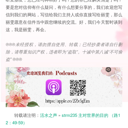
要是您对信仰有什么疑问，有什么想要分享的，我们欢迎您写
信到我们的网站，写信给我们主持人或你直接写给丽雯，那么
丽雯愿意在信件当中跟您继续的交流。好，我们今天暂时谈到
这，我是丽雯，再会。
®®®
未经授权，请勿擅自使用、转载；已经抄袭者请自行删
除，请尊重知识产权，违者即为
“
盗取
”
。十诫中第八诫
“
不可偷
盗
” ®®®
转载请注明：
活水之声
»
strm235 主对世界的目的 （路1
2：49-59）