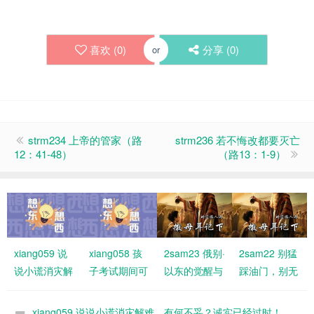
喜欢 (
0
)
分享 (
0
)
or
strm234 上帝的管家（路
strm236 若不悔改都要灭亡
12：41-48）
（路13：1-9）
xiang059 说
xiang058 孩
2sam23 俄别·
2sam22 别猛
说小谎消灾解
子考试期间可
以东的觉醒与
踩油门，别无
难，有何不
以不用参加教
福分
故刹车！要与
妥？诚实已经
会聚会吗？
神同行
xiang059 说说小谎消灾解难，有何不妥？诚实已经过时！