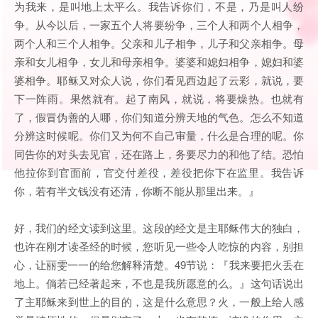
为我来，是叫地上太平么。我告诉你们，不是，乃是叫人纷
争。从今以后，一家五个人将要纷争，三个人和两个人相争，
两个人和三个人相争。父亲和儿子相争，儿子和父亲相争。母
亲和女儿相争，女儿和母亲相争。婆婆和媳妇相争，媳妇和婆
婆相争。耶稣又对众人说，你们看见西边起了云彩，就说，要
下一阵雨。果然就有。起了南风，就说，将要燥热。也就有
了，假冒伪善的人哪，你们知道分辨天地的气色。怎么不知道
分辨这时候呢。你们又为何不自己审量，什么是合理的呢。你
同告你的对头去见官，还在路上，务要尽力的和他了结。恐怕
他拉你到官面前，官交付差役，差役把你下在监里。我告诉
你，若有半文钱没有还清，你断不能从那里出来。』
好，我们的经文读到这里。这段的经文是主耶稣伟大的独白，
也许在刚才读圣经的时候，您听见一些令人吃惊的内容，别担
心，让丽雯一一的给您解释清楚。49节说：『我来要把火丢在
地上。倘若已经著起来，不也是我所愿意的么。』这句话说出
了主耶稣来到世上的目的，这是什么意思？火，一般上给人感