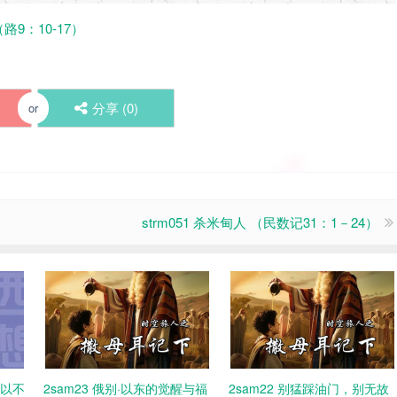
路9：10-17）
分享 (
0
)
or
strm051 杀米甸人 （民数记31：1－24）
可以不
2sam23 俄别·以东的觉醒与福
2sam22 别猛踩油门，别无故