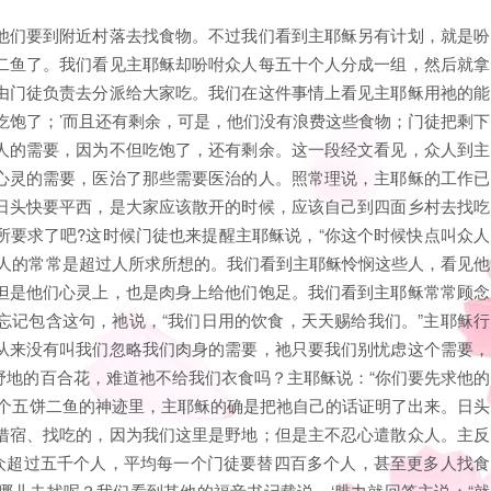
他们要到附近村落去找食物。不过我们看到主耶稣另有计划，就是吩
二鱼了。我们看见主耶稣却吩咐众人每五十个人分成一组，然后就拿
由门徒负责去分派给大家吃。我们在这件事情上看见主耶稣用祂的能
吃饱了；’而且还有剩余，可是，他们没有浪费这些食物；门徒把剩下
人的需要，因为不但吃饱了，还有剩余。这一段经文看见，众人到主
心灵的需要，医治了那些需要医治的人。照常理说，主耶稣的工作已
日头快要平西，是大家应该散开的时候，应该自己到四面乡村去找吃
所要求了吧?这时候门徒也来提醒主耶稣说，“你这个时候快点叫众人
世人的常常是超过人所求所想的。我们看到主耶稣怜悯这些人，看见他
但是他们心灵上，也是肉身上给他们饱足。我们看到主耶稣常常顾念
忘记包含这句，祂说，“我们日用的饮食，天天赐给我们。”主耶稣行
从来没有叫我们忽略我们肉身的需要，祂只要我们别忧虑这个需要，
野地的百合花，难道祂不给我们衣食吗？主耶稣说：“你们要先求他的
这个五饼二鱼的神迹里，主耶稣的确是把祂自己的话证明了出来。日头
借宿、找吃的，因为我们这里是野地；但是主不忍心遣散众人。主反
群众超过五千个人，平均每一个门徒要替四百多个人，甚至更多人找食
哪儿去找呢？我们看到其他的福音书记载说，‘腓力就回答主说：“就