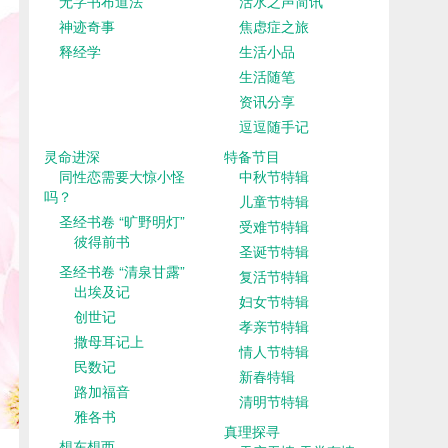
无字书布道法
活水之声简讯
神迹奇事
焦虑症之旅
释经学
生活小品
生活随笔
资讯分享
逗逗随手记
灵命进深
特备节目
同性恋需要大惊小怪
中秋节特辑
吗？
儿童节特辑
圣经书卷 “旷野明灯”
受难节特辑
彼得前书
圣诞节特辑
圣经书卷 “清泉甘露”
复活节特辑
出埃及记
妇女节特辑
创世记
孝亲节特辑
撒母耳记上
情人节特辑
民数记
新春特辑
路加福音
清明节特辑
雅各书
真理探寻
想东想西