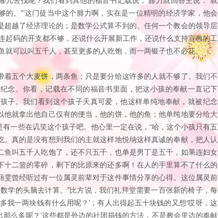
够的。”’这门徒当中这个腓力啊，实在是一位精明的经济学家，他会
是超越了经济理论的；是数学公式算不到的。任何一个教会的领导层
们连起码的开支都不够，还说什么开展新工作，还说什么支持宣教的工
二鱼就可以叫五千人，甚至更多的人吃饱，而一两银子也不必花。
带着五个大麦饼，两条鱼；只是要分给这许多的人就不够了。我们不
的纪念。你看，记载在不同的福音书里面，把这小孩的奉献一直记下
个孩子。我们看到这个孩子天真可爱，他这样单纯地奉献，就被纪念
以他就拿出他自己仅有的便当，他的饼，他的鱼；他单纯地要分给大
是有一些在讥笑这个孩子吧。他心里一定在说，“哈，这个小孩只有五
吃。真的是没有想到我们的主就这样地悦纳这样真诚的奉献，把人认
二鱼叫五千人吃饱了，还不只五千，也单是男丁是五千，如果连妇女
下十二篮的零碎，剩下的比原来的还多啊！在人的手里算不了什么的
丽雯曾经听过有一位属灵前辈对于这件事情分享的心得。这位属灵前
用数学的头脑去计算。”比方说，我们礼拜堂需要一百张新的椅子，每
多我一两块钱有什么用呢？’；有人出得起五十块钱的又想‘哎呀，这
出那么多呢？’这些都是外边的社团捐钱的方法，不是教会里边的奉献