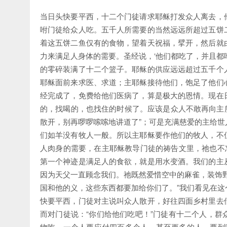
当日头快要平西，十二个门徒请求耶稣打发众人离去，
咐门徒给众人吃。五千人所需要的当然远远所超过五饼
着这五饼二鱼仅有的食物，望着天祝福，擘开，然后就
力来满足人身体的需要。圣经说，‘他们都吃了，并且都
的零碎装满了十二个篮子。耶稣的供应远远超过五千个
耶稣面前来求医、求道；主耶稣接待他们，饱足了他们
经完成了，免费给他们医病了，算是极大的恩情。现在
的，找喝的，也找住的时候了。应该是众人不敢再向主
散开，别再啰啰嗦嗦地讲道了”；可是充满慈爱的主给
们如羊没有牧人一般。所以主耶稣要作他们的牧人，不
人肉身的需要，在主耶稣教导门徒的祷告文里，祂也不
第一个神迹是满足人的食欲，就是用水变酒。我们的主
因为天父一直顾念我们。祂既然爱惜空中的麻雀，装饰
国和他的义，这些东西都要加给你们了。”我们看见在
快要平西，门徒对主说叫众人散开，好往四面乡村里去
而对门徒说：“你们给他们吃吧！”门徒有十二个人，
物吃。一个人要应付四百多个人，甚至更多的人，要到