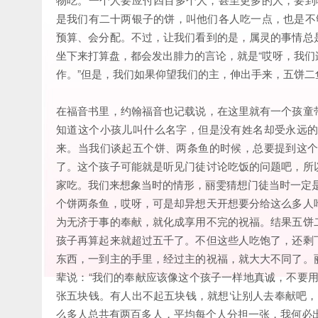
是我们有二十两银子的饼，叫他们各人吃一点，也是不
预算、会分配。不过，让我们看到的是，属灵的事情总
坐下来打算盘，都会发出腓力的言论，就是“哎呀，我
作。”但是，我们如果仰望我们的主，伸出手来，五饼
在福音书里，约翰福音也记载说，在这里就有一个孩童
知道这个小孩儿叫什么名字，但是没有姓名却受永远
来。当我们谈起五个饼、两条鱼的时候，总要提到这
了。这个孩子可能就是听见门徒讨论吃饭的问题吧，所
家吃。我们来想象当时的情形，丽雯猜想门徒当时一定
个饼两条鱼，哎呀，可是却异想天开想要分给这么多人
为无济于事的奉献，就化成享用不完的祝福。结果五饼
孩子再算起来就超过五千了。不但这些人吃饱了，还剩
东西，一到主的手里，经过主的祝福，就大大不同了。
辈说：“我们的奉献应该像这个孩子一样地真诚，不要
张五块钱。有人出不起五块钱，就想‘让别人去奉献吧，
么多人总共有两百多人，平均每个人分担一张，我何必