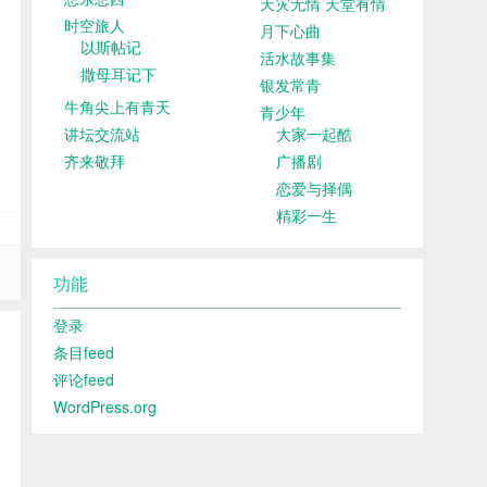
天灾无情 天堂有情
时空旅人
月下心曲
以斯帖记
活水故事集
撒母耳记下
银发常青
牛角尖上有青天
青少年
讲坛交流站
大家一起酷
齐来敬拜
广播剧
恋爱与择偶
精彩一生
功能
登录
条目feed
评论feed
WordPress.org