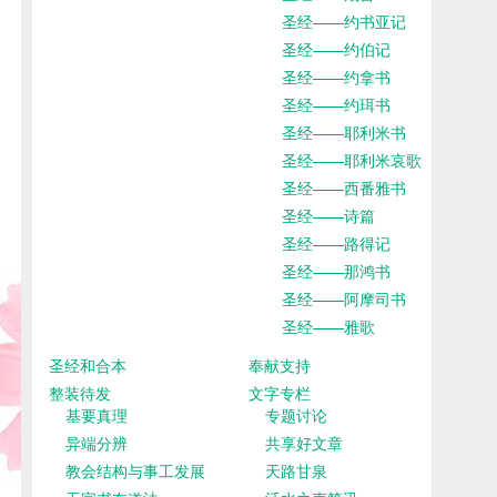
圣经——约书亚记
圣经——约伯记
圣经——约拿书
圣经——约珥书
圣经——耶利米书
圣经——耶利米哀歌
圣经——西番雅书
圣经——诗篇
圣经——路得记
圣经——那鸿书
圣经——阿摩司书
圣经——雅歌
圣经和合本
奉献支持
整装待发
文字专栏
基要真理
专题讨论
异端分辨
共享好文章
教会结构与事工发展
天路甘泉