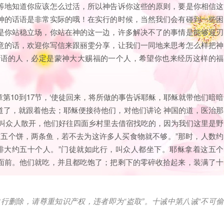
等地知道你应该怎么过活，所以神告诉你这些的原则，要是你相信这
神的话语是非常实际的哦！在实行的时候，当然我们会有碰到一些困
是你站稳立场，你站在神的这一边，许多解决不了的事情是能够迎刃
意的话，欢迎你写信来跟丽雯分享，让我们一同地来思考怎么样把神
话语的人，必定是蒙神大大赐福的一个人，希望你也来经历这样的福
第10到17节，‘使徒回来，将所做的事告诉耶稣，耶稣就带他们暗暗
道了，就跟着他去；耶稣便接待他们，对他们讲论 神国的道，医治那
请叫众人散开，他们好往四面乡村里去借宿找吃的，因为我们这里是野
过有五个饼，两条鱼，若不去为这许多人买食物就不够。”那时，人数约
排大约五十个人。”门徒就如此行，叫众人都坐下。耶稣拿着这五个
面前。他们就吃，并且都吃饱了；把剩下的零碎收拾起来，装满了十
自行删除，请尊重知识产权，违者即为
“
盗取
”
。十诫中第八诫
“
不可偷