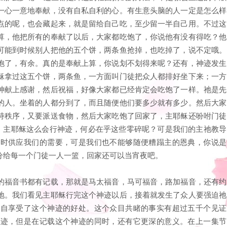
一心一意地奉献，没有自私自利的心。有生意头脑的人一定是怎么样
点的呢，也会藏起来，就是留给自己吃，至少留一半自己用。不过这
算，他把所有的奉献了以后，大家都吃饱了，你说他有没有得吃？他
可能到时候别人把他的五个饼，两条鱼抢掉，也吃掉了，说不定哦。
饱了，有余。真的是奉献上算，你说划不划得来呢？还有，神迹发生
稣拿过这五个饼，两条鱼，一方面叫门徒把众人都排好坐下来；一方
神献上感谢，然后祝福，好像大家都已经肯定会吃饱了一样。祂是先
的人。坐着的人都分到了，而且随便他们要多少就有多少。然后大家
持秩序，又要派送食物，然后大家吃饱了回家了，主耶稣还吩咐门徒
说，主耶稣这么会行神迹，何必在乎这些零碎呢？可是我们的主祂教导
随时供应我们的需要，可是我们也不能够随便糟蹋主的恩典，你说是
分给每一个门徒一人一篮，回家还可以当宵夜吧。
的福音书都有记载，那就是马太福音，马可福音，路加福音，还有约
地。我们看见主耶稣行完这个神迹以后，接着就发生了众人要强迫祂
亲自享受了这个神迹的好处。这个众目共睹的事实有超过五千个见证
神迹，但是在记载这个神迹的同时，还有它更深的意义。在上一集节