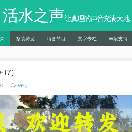
活水之声
让真理的声音充满大地
深
整装待发
特备节目
文字专栏
奉献支持
-17）
7℃
0评论