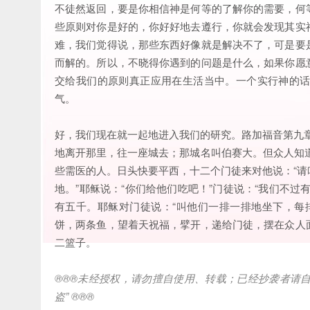
不徒然返回，要是你相信神是何等的了解你的需要，何
些原则对你是好的，你好好地去遵行，你就会发现其实
难，我们觉得说，那些东西好像就是解决不了，可是要
而解的。所以，不晓得你遇到的问题是什么，如果你愿
交给我们的原则真正应用在生活当中。一个实行神的
气。
好，我们现在就一起地进入我们的研究。路加福音第九章
地离开那里，往一座城去；那城名叫伯赛大。但众人知
些需医的人。日头快要平西，十二个门徒来对他说：“
地。”耶稣说：“你们给他们吃吧！”门徒说：“我们不
有五千。耶稣对门徒说：“叫他们一排一排地坐下，每
饼，两条鱼，望着天祝福，擘开，递给门徒，摆在众人
二篮子。
®®®
未经授权，请勿擅自使用、转载；已经抄袭者请
盗
” ®®®