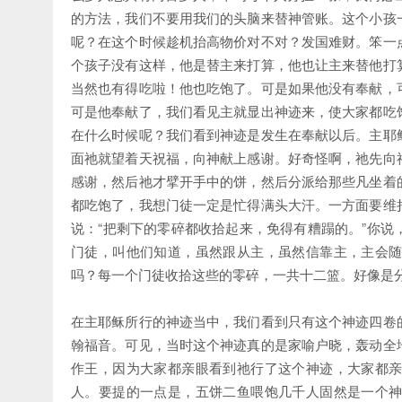
的方法，我们不要用我们的头脑来替神管账。这个小孩
呢？在这个时候趁机抬高物价对不对？发国难财。笨一
个孩子没有这样，他是替主来打算，他也让主来替他打
当然也有得吃啦！他也吃饱了。可是如果他没有奉献，
可是他奉献了，我们看见主就显出神迹来，使大家都吃
在什么时候呢？我们看到神迹是发生在奉献以后。主耶
面祂就望着天祝福，向神献上感谢。好奇怪啊，祂先向
感谢，然后祂才擘开手中的饼，然后分派给那些凡坐着
都吃饱了，我想门徒一定是忙得满头大汗。一方面要维
说：“把剩下的零碎都收拾起来，免得有糟蹋的。”你
门徒，叫他们知道，虽然跟从主，虽然信靠主，主会
吗？每一个门徒收拾这些的零碎，一共十二篮。好像是
在主耶稣所行的神迹当中，我们看到只有这个神迹四卷
翰福音。可见，当时这个神迹真的是家喻户晓，轰动全
作王，因为大家都亲眼看到祂行了这个神迹，大家都
人。要提的一点是，五饼二鱼喂饱几千人固然是一个