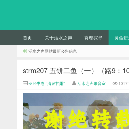
首页
关于活水之声
真理探寻
灵命进
活水之声网站最新公告信息
strm207 五饼二鱼（一）（路9：10
圣经书卷 “清泉甘露”
活水之声录音室
101