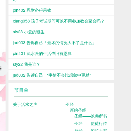
pin402 忍耐必得果效
xiang058 孩子考试期间可以不用参加教会聚会吗？
sty23 小云的诞生
jad033 告诉自己「最坏的情况大不了是什么」
pin401 流水账的生活依旧有恩典
sty22 我是谁？
jad032 告诉自己：“事情不会比想象中更糟”
节目单
关于活水之声
圣经
新约圣经
圣经——以弗所书
圣经——使徒行传
圣经——加拉太书