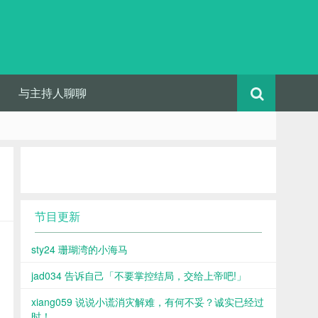
与主持人聊聊
节目更新
sty24 珊瑚湾的小海马
jad034 告诉自己「不要掌控结局，交给上帝吧!」
xiang059 说说小谎消灾解难，有何不妥？诚实已经过
时！