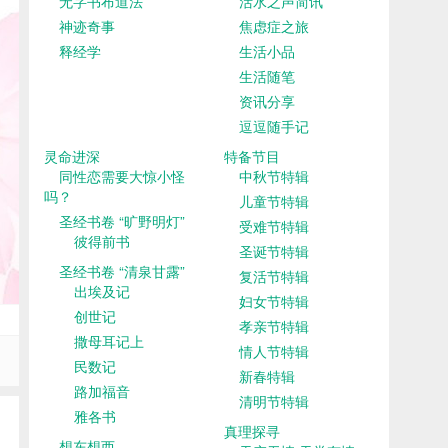
无字书布道法
活水之声简讯
神迹奇事
焦虑症之旅
释经学
生活小品
生活随笔
资讯分享
逗逗随手记
灵命进深
特备节目
同性恋需要大惊小怪
中秋节特辑
吗？
儿童节特辑
圣经书卷 “旷野明灯”
受难节特辑
彼得前书
圣诞节特辑
圣经书卷 “清泉甘露”
复活节特辑
出埃及记
妇女节特辑
创世记
孝亲节特辑
撒母耳记上
情人节特辑
民数记
新春特辑
路加福音
清明节特辑
雅各书
真理探寻
想东想西