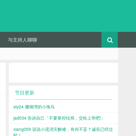
与主持人聊聊
节目更新
sty24 珊瑚湾的小海马
jad034 告诉自己「不要掌控结局，交给上帝吧!」
xiang059 说说小谎消灾解难，有何不妥？诚实已经过
时！