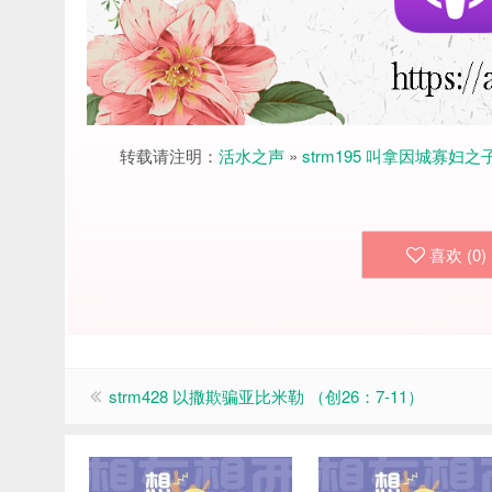
转载请注明：
活水之声
»
strm195 叫拿因城寡妇之
喜欢 (
0
)
strm428 以撒欺骗亚比米勒 （创26：7-11）