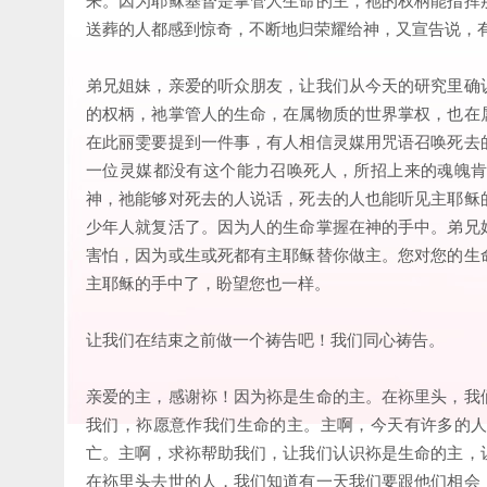
送葬的人都感到惊奇，不断地归荣耀给神，又宣告说，
弟兄姐妹，亲爱的听众朋友，让我们从今天的研究里确
的权柄，祂掌管人的生命，在属物质的世界掌权，也在
在此丽雯要提到一件事，有人相信灵媒用咒语召唤死去
一位灵媒都没有这个能力召唤死人，所招上来的魂魄
神，祂能够对死去的人说话，死去的人也能听见主耶稣
少年人就复活了。因为人的生命掌握在神的手中。弟兄
害怕，因为或生或死都有主耶稣替你做主。您对您的生
主耶稣的手中了，盼望您也一样。
让我们在结束之前做一个祷告吧！我们同心祷告。
亲爱的主，感谢袮！因为袮是生命的主。在袮里头，我
我们，袮愿意作我们生命的主。主啊，今天有许多的
亡。主啊，求袮帮助我们，让我们认识袮是生命的主，
在袮里头去世的人，我们知道有一天我们要跟他们相会