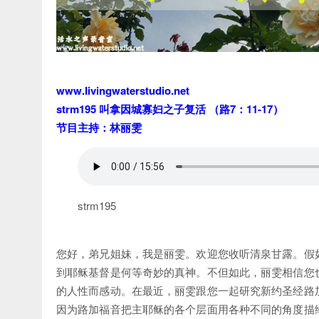
www.livingwaterstudio.net
strm195 叫拿因城寡妇之子复活 （路7：11-17）
节目主持：林丽雯
strm195
您好，弟兄姐妹，我是丽雯。欢迎您收听清泉甘露。假
到耶稣基督是何等奇妙的真神。不但如此，丽雯相信您
的人性而感动。在最近，丽雯跟您一起研究新约圣经路
因为路加福音把主耶稣的各个层面用各种不同的角度描