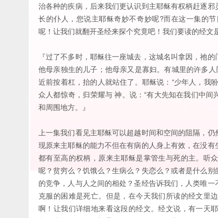
治各种的疾病，后来我们更认识到主耶稣有权柄赶逐邪
长的仆人，您说主耶稣奇妙不奇妙呢?而在这一集的
呢！让我们就翻开圣经来探个究竟吧！我们要读的经文是
『过了不多时，耶稣往一座城去，这城名叫拿因，祂的
他母亲独生的儿子；他母亲又是寡妇。有城里的许多人
近前按着杠，抬的人就站住了。耶稣说：“少年人，我
众人都惊奇，归荣耀与 神。说：“有大先知在我们中间
和周围地方。』
上一集我们看见主耶稣可以超越时间和空间的阻隔，仍
现原来主耶稣的能力不但在有病的人身上有效，在没有
都有至高的权柄，原来主耶稣是掌管生与死的主。听
呢？贫穷么？饥饿么？生病么？失恋么？或者是什么别
的竞争，人与人之间的相处？圣经告诉我们，人类唯一
克服的困难是死亡。但是，在今天我们所读的经文里
啊！让我们详细地来看这段的经文。经文说，有一天