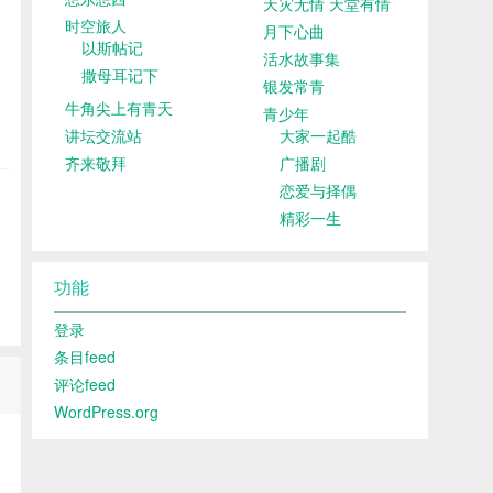
天灾无情 天堂有情
时空旅人
月下心曲
以斯帖记
活水故事集
撒母耳记下
银发常青
牛角尖上有青天
青少年
讲坛交流站
大家一起酷
齐来敬拜
广播剧
恋爱与择偶
精彩一生
功能
登录
条目feed
评论feed
WordPress.org