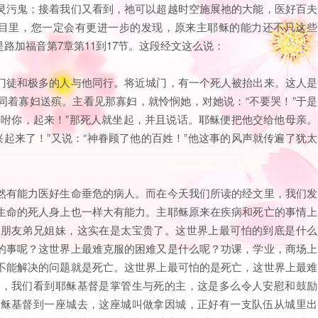
灵污鬼；接着我们又看到，祂可以超越时空施展祂的大能，医好百夫
节目里，您一定会有更进一步的发现，原来主耶稣的能力还不只这些
路加福音第7章第11到17节。这段经文这么说：
门徒和极多的人与他同行。将近城门，有一个死人被抬出来。这人是
同着寡妇送殡。主看见那寡妇，就怜悯她，对她说：“不要哭！”于是
吩咐你，起来！”那死人就坐起，并且说话。耶稣便把他交给他母亲。
兴起来了！”又说：“神眷顾了他的百姓！”他这事的风声就传遍了犹太
然有能力医好生命垂危的病人。而在今天我们所读的经文里，我们发
生命的死人身上也一样大有能力。主耶稣原来在疾病和死亡的事情上
众朋友弟兄姐妹，这实在是太宝贵了。这世界上最可怕的到底是什么
的事呢？这世界上最难克服的困难又是什么呢？功课，学业，商场上
不能解决的问题就是死亡。这世界上最可怕的是死亡，这世界上最难
边，我们看到耶稣基督是掌管生与死的主，这是多么令人安慰和鼓励
耶稣基督到一座城去，这座城叫做拿因城，正好有一支队伍从城里出