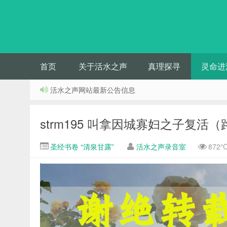
首页
关于活水之声
真理探寻
灵命进
活水之声网站最新公告信息
strm195 叫拿因城寡妇之子复活（路
圣经书卷 “清泉甘露”
活水之声录音室
872