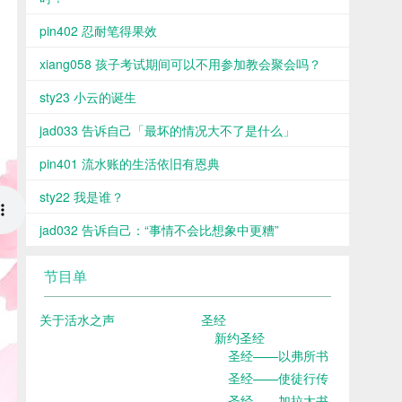
pin402 忍耐笔得果效
xiang058 孩子考试期间可以不用参加教会聚会吗？
sty23 小云的诞生
jad033 告诉自己「最坏的情况大不了是什么」
pin401 流水账的生活依旧有恩典
sty22 我是谁？
jad032 告诉自己：“事情不会比想象中更糟”
节目单
关于活水之声
圣经
新约圣经
圣经——以弗所书
圣经——使徒行传
圣经——加拉太书