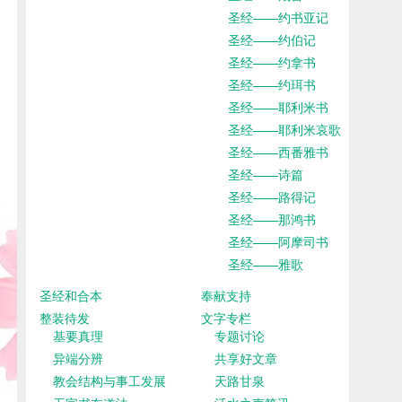
圣经——约书亚记
圣经——约伯记
圣经——约拿书
圣经——约珥书
圣经——耶利米书
圣经——耶利米哀歌
圣经——西番雅书
圣经——诗篇
圣经——路得记
圣经——那鸿书
圣经——阿摩司书
圣经——雅歌
圣经和合本
奉献支持
整装待发
文字专栏
基要真理
专题讨论
异端分辨
共享好文章
教会结构与事工发展
天路甘泉