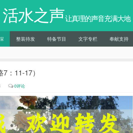
活水之声
让真理的声音充满大地
深
整装待发
特备节目
文字专栏
奉献支持
7：11-17）
℃
0评论