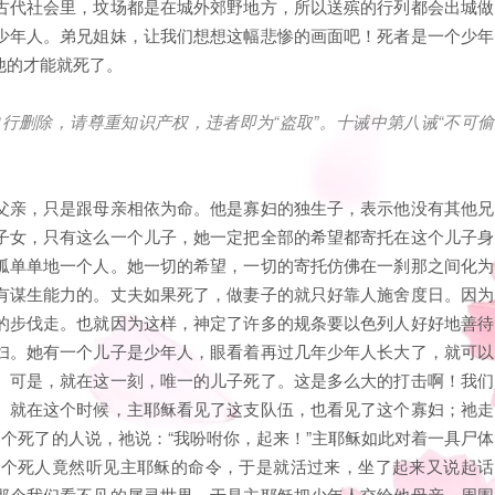
古代社会里，坟场都是在城外郊野地方，所以送殡的行列都会出城做
少年人。弟兄姐妹，让我们想想这幅悲惨的画面吧！死者是一个少年
他的才能就死了。
自行删除，请尊重知识产权，违者即为
“
盗取
”
。十诫中第八诫
“
不可偷
父亲，只是跟母亲相依为命。他是寡妇的独生子，表示他没有其他兄
子女，只有这么一个儿子，她一定把全部的希望都寄托在这个儿子身
孤单单地一个人。她一切的希望，一切的寄托仿佛在一刹那之间化为
有谋生能力的。丈夫如果死了，做妻子的就只好靠人施舍度日。因为
的步伐走。也就因为这样，神定了许多的规条要以色列人好好地善待
妇。她有一个儿子是少年人，眼看着再过几年少年人长大了，就可以
。可是，就在这一刻，唯一的儿子死了。这是多么大的打击啊！我们
。就在这个时候，主耶稣看见了这支队伍，也看见了这个寡妇；祂走
那个死了的人说，祂说：“我吩咐你，起来！”主耶稣如此对着一具尸体
这个死人竟然听见主耶稣的命令，于是就活过来，坐了起来又说起话
那个我们看不见的属灵世界。于是主耶稣把少年人交给他母亲，周围