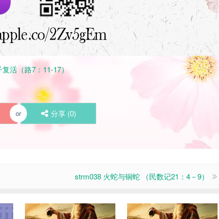
子复活（路7：11-17）
分享 (
0
)
or
strm038 火蛇与铜蛇 （民数记21：4－9）