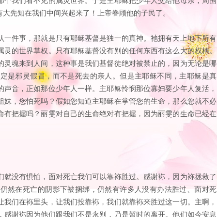
有大先知在我们中间兴起来了！上帝眷顾他的子民了。
认一件事，那就是只有耶稣基督是独一的真神。祂拥有天上地下所有
属灵的世界掌权。只有耶稣基督没有别的任何东西有这么大的权柄。
的灵魂来到人间，这种事是我们基督徒绝对被禁止的，因为无论是哪
肯定是邪灵假冒，而不是死去的亲人。但是主耶稣不同，主耶稣是真
的声音，正如那位少年人一样。主耶稣怜悯那位寡妇要少年人复活，
姐妹，您怕死吗？假如您知道主耶稣在掌管您的生命，那么您就不必
命有把握吗？丽雯对自己的生命绝对有把握，因为丽雯的生命已经在
们就没有惧怕，面对死亡我们可以靠袮胜过。感谢袮，因为袮拯救了
人仍然在死亡的阴影下被捆绑，仍然有许多人没有办法胜过、面对死
让我们在袮里头，让我们投靠袮，我们就靠袮来胜过这一切。主啊，
，感谢袮因为他们跟我们不是永别，乃是暂时的离开。他们如今安息