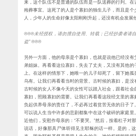
来，这个队伍不是普通的队伍而是一队送葬的行列。在
殓葬事宜。这死了的人是个寡妇的独生儿子，而且是个
人，少年人的生命好像太阳刚刚升起，还没有机会发展
®®®
未经授权，请勿擅自使用、转载；已经抄袭者请
盗
” ®®®
另外一方面，他的母亲是个寡妇，也就是说他已经没有
弟姐妹。再看看这位寡妇，失去了丈夫，又没有其他的
上。在这样的情形下，她唯一的儿子却死了，留下她孤
乌有。让我们再看看当时的背景。古时候的寡妇，是没
古时候的女人不像今天的女性可以踏入社会，跟着社会
寡妇，照顾寡妇的需要。让我们再看看这段经文里的寡
负起供养母亲的责任了，不必再过着贫苦无依的日子了
可以说人生当中许多的悲剧都集中在这个破碎的家庭里
近他们，安慰作母亲的：“不要哭。”然后，按着杠子对
说话，好像那具尸体听得见主耶稣的话一样。是的，
来。因为耶稣基督是掌管人生命的主，祂的权柄能指挥