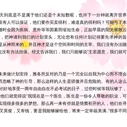
明天到底是不是属于他们还是个未知数呢，也许下一分钟就离开世界
没有人可以保证，他们要作买卖得利，难道真的得利吗？可能亏了本
随时会因为疾病、意外等等因素而缩短生命，正如早晨的阳光驱散云
候，把神请到我们的计划里头，无论您有任何计划记得要先求神的旨
是从神而来的，并且神才是这个空间和时间的主宰。我们没有办法随
也没有办法担保。经文告诉我们，我们只能够说”主若愿意，我们就可
未来做计划安排，雅各所反对的乃是一个完全以自我为中心而不理会
而忽略了神的引导，那么这样的人生是骄傲并且危险的。有的人这么
，好好地享受一两年自由自在不必考试的日子，过些时候等我玩够了，
么他们就觉得说”我现在是一个医生，医生是一份令人尊敬的职业，可
实现很多很多的梦想。那么再一来有些就是情窦初开的人，他们在寻
又英俊，又有钱，要是我能够嫁给他，将来一定幸福美满..”很多不同