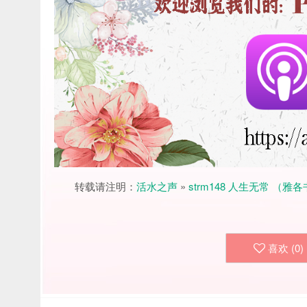
转载请注明：
活水之声
»
strm148 人生无常 （雅各书
喜欢 (
0
)