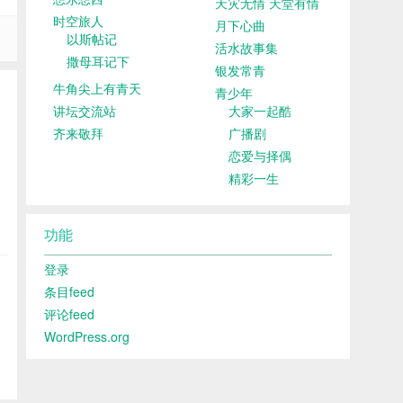
天灾无情 天堂有情
时空旅人
月下心曲
以斯帖记
活水故事集
撒母耳记下
银发常青
牛角尖上有青天
青少年
讲坛交流站
大家一起酷
齐来敬拜
广播剧
恋爱与择偶
精彩一生
功能
登录
条目feed
评论feed
WordPress.org