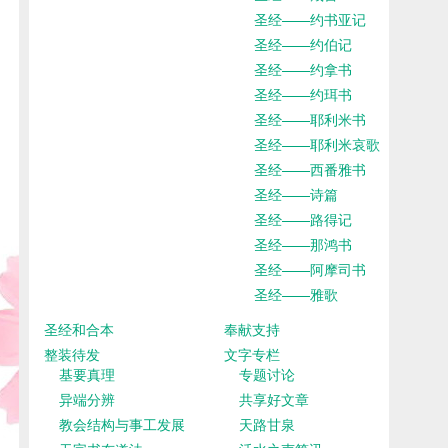
圣经——约书亚记
圣经——约伯记
圣经——约拿书
圣经——约珥书
圣经——耶利米书
圣经——耶利米哀歌
圣经——西番雅书
圣经——诗篇
圣经——路得记
圣经——那鸿书
圣经——阿摩司书
圣经——雅歌
圣经和合本
奉献支持
整装待发
文字专栏
基要真理
专题讨论
异端分辨
共享好文章
教会结构与事工发展
天路甘泉