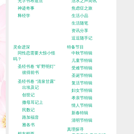
无字书布道法
活水之声简讯
神迹奇事
焦虑症之旅
释经学
生活小品
生活随笔
资讯分享
逗逗随手记
灵命进深
特备节目
同性恋需要大惊小怪
中秋节特辑
吗？
儿童节特辑
圣经书卷 “旷野明灯”
受难节特辑
彼得前书
圣诞节特辑
圣经书卷 “清泉甘露”
复活节特辑
出埃及记
妇女节特辑
创世记
孝亲节特辑
撒母耳记上
情人节特辑
民数记
新春特辑
路加福音
清明节特辑
雅各书
真理探寻
想东想西