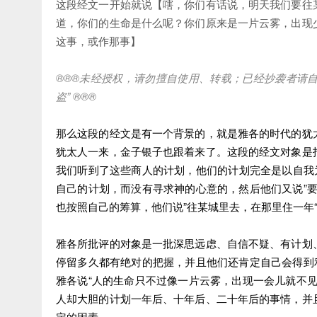
这段经文一开始就说【嗐，你们有话说，明天我们要往
道，你们的生命是什么呢？你们原来是一片云雾，出现
这事，或作那事】
®®®
未经授权，请勿擅自使用、转载；已经抄袭者请
盗
” ®®®
那么这段的经文是有一个背景的，就是雅各的时代的犹
犹太人一来，金子银子也跟着来了。这段的经文对象是
我们听到了这些商人的计划，他们的计划完全是以自我
自己的计划，而没有寻求神的心意的，然后他们又说”
也按照自己的筹算，他们说”往某城里去，在那里住一年
雅各所批评的对象是一批深思远虑、自信不疑、有计划
停留多久都有绝对的把握，并且他们还肯定自己会得到
雅各说“人的生命只不过像一片云雾，出现一会儿就不
人却大胆的计划一年后、十年后、二十年后的事情，并
定的因素。