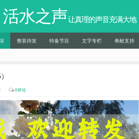
活水之声
让真理的声音充满大地
深
整装待发
特备节目
文字专栏
奉献支持
5）
℃
0评论