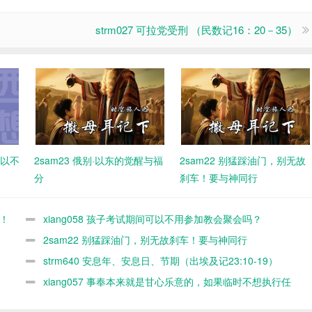
strm027 可拉党受刑 （民数记16：20－35）
可以不
2sam23 俄别·以东的觉醒与福
2sam22 别猛踩油门，别无故
分
刹车！要与神同行
时！
xiang058 孩子考试期间可以不用参加教会聚会吗？
2sam22 别猛踩油门，别无故刹车！要与神同行
strm640 安息年、安息日、节期（出埃及记23:10-19）
xiang057 事奉本来就是甘心乐意的，如果临时不想执行任
务，随时可以缺席，何必太认真？又不是上班！