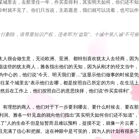
某城里去，去那里住一年，作买卖得利，其实明天如何，你们还不知
少时就不见了。你们只当说，主若愿意，我们就可以活着，也可以作
自行删除，请尊重知识产权，违者即为
“
盗取
”
。十诫中第八诫
“
不可偷
太人很会做生意，无论欧洲、亚洲、都特别喜欢犹太人去经商，因为
指这些的犹太商人，雅各指出他们的无知，因为从刚才的经文当中，
为中心的，他们说“今天、明天我们要…”这显示他们做事的时候是凭
要往某个城里去“表示他们去哪，都是按照自己所定的方向，在生活上
“然后在工作上，他们按照自己的意思抉择，他们说“作买卖得利”
、有理想的商人，他们对于下一步要到哪去、要什么时候去、要在那
利润。雅各一针见血的就向他们指出“其实明天如何你们还不知道”，
见了”人的生命不但是短暂而且难以预料，捉摸不定，就像一片云雾，
且充满了信心和把握。这在神眼中是可笑的，因为人的计划有很多不