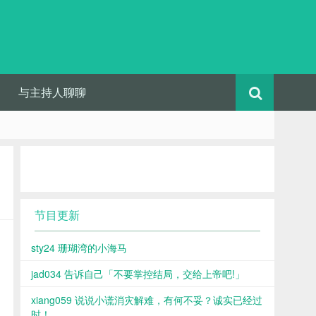
与主持人聊聊
节目更新
sty24 珊瑚湾的小海马
jad034 告诉自己「不要掌控结局，交给上帝吧!」
xiang059 说说小谎消灾解难，有何不妥？诚实已经过
时！