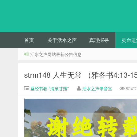
首页
关于活水之声
真理探寻
灵命进
活水之声网站最新公告信息
strm148 人生无常 （雅各书4:13-1
圣经书卷 “清泉甘露”
活水之声录音室
824