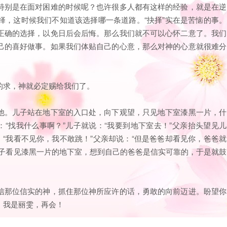
特别是在面对困难的时候呢？也许很多人都有这样的经验，就是在逆
择，这时候我们不知道该选择哪一条道路。“抉择”实在是苦恼的事。
正确的选择，以免日后会后悔。那么我们就不可以心怀二意了。我们
己的喜好做事。如果我们体贴自己的心意，那么对神的心意就很难分
”的求，神就必定赐给我们了。
他。儿子站在地下室的入口处，向下观望，只见地下室漆黑一片，什
：“找我什么事啊？”儿子就说：“我要到地下室去！”父亲抬头望见儿
：“我看不见你，我不敢跳！”父亲却说：“但是爸爸却看见你，爸爸就
儿子看见漆黑一片的地下室，想到自己的爸爸是信实可靠的，于是就鼓
信那位信实的神，抓住那位神所应许的话，勇敢的向前迈进。盼望你
。我是丽雯，再会！