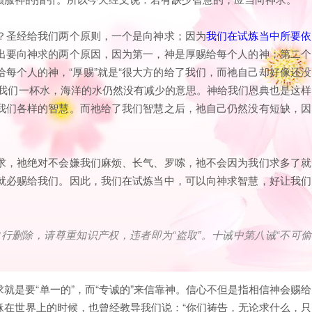
？圣经给我们两个原则，一个是向神求；因为
我们在试炼当中所要依
出要向神求的两个原因，因为第一，神是厚赐给每个人的神；第二个
每个人的神，“厚赐”就是“很大方的给了我们，而祂自己却好像还没
了我们一杯水，海洋的水仍然没有减少的意思。神给我们恩典也是这样
我们各样的智慧。而祂给了我们智慧之后，祂自己仍然没有短缺，因
求，祂绝对不会嫌我们麻烦、长气、罗嗦，祂不会因为我们求多了就
就必赐给我们。因此，我们在试炼当中，可以向神求智慧，好让我们
自行删除，请尊重知识产权，违者即为
“
盗取
”
。十诫中第八诫
“
不可偷
就是要“单一的”，而“专诚的”来信靠神。信心不但是指相信神会赐给
稣在世界上的时候，也曾经教导我们说：“你们祷告，无论求什么，只