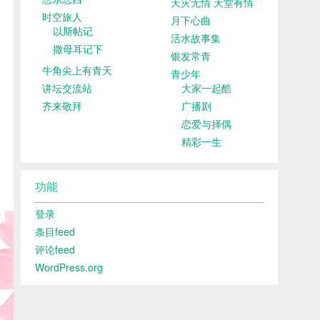
天灾无情 天堂有情
时空旅人
月下心曲
以斯帖记
活水故事集
撒母耳记下
银发常青
牛角尖上有青天
青少年
讲坛交流站
大家一起酷
齐来敬拜
广播剧
恋爱与择偶
精彩一生
功能
登录
条目feed
评论feed
WordPress.org