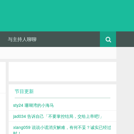
与主持人聊聊
节目更新
sty24 珊瑚湾的小海马
jad034 告诉自己「不要掌控结局，交给上帝吧!」
xiang059 说说小谎消灾解难，有何不妥？诚实已经过
时！