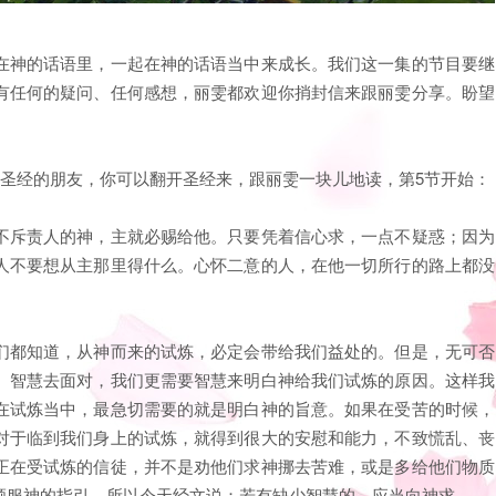
在神的话语里，一起在神的话语当中来成长。我们这一集的节目要继
有任何的疑问、任何感想，丽雯都欢迎你捎封信来跟丽雯分享。盼望
有圣经的朋友，你可以翻开圣经来，跟丽雯一块儿地读，第5节开始：
不斥责人的神，主就必赐给他。只要凭着信心求，一点不疑惑；因为
人不要想从主那里得什么。心怀二意的人，在他一切所行的路上都没
们都知道，从神而来的试炼，必定会带给我们益处的。但是，无可否
、智慧去面对，我们更需要智慧来明白神给我们试炼的原因。这样我
在试炼当中，最急切需要的就是明白神的旨意。如果在受苦的时候，
对于临到我们身上的试炼，就得到很大的安慰和能力，不致慌乱、丧
正在受试炼的信徒，并不是劝他们求神挪去苦难，或是多给他们物质
顺服神的指引。所以今天经文说：若有缺少智慧的，应当向神求。