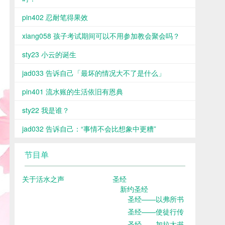
pin402 忍耐笔得果效
xiang058 孩子考试期间可以不用参加教会聚会吗？
sty23 小云的诞生
jad033 告诉自己「最坏的情况大不了是什么」
pin401 流水账的生活依旧有恩典
sty22 我是谁？
jad032 告诉自己：“事情不会比想象中更糟”
节目单
关于活水之声
圣经
新约圣经
圣经——以弗所书
圣经——使徒行传
圣经——加拉太书