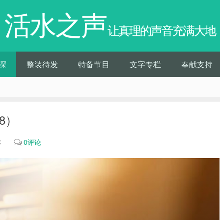
活水之声
让真理的声音充满大地
深
整装待发
特备节目
文字专栏
奉献支持
8）
℃
0评论