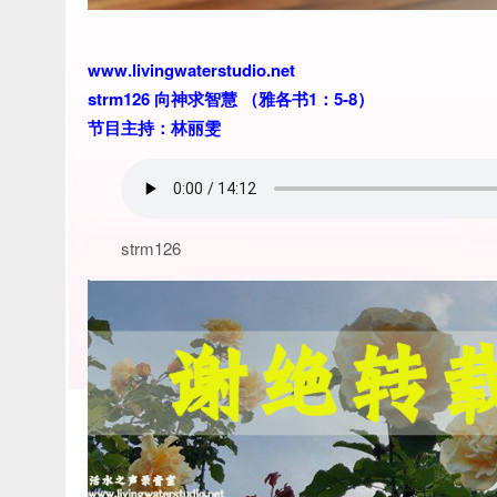
www.livingwaterstudio.net
strm126 向神求智慧 （雅各书1：5-8）
节目主持：林丽雯
strm126