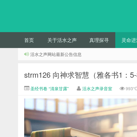
首页
关于活水之声
真理探寻
灵命进
活水之声网站最新公告信息
strm126 向神求智慧（雅各书1：5-
圣经书卷 “清泉甘露”
活水之声录音室
993