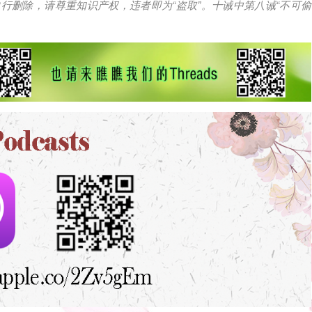
自行删除，请尊重知识产权，违者即为
“
盗取
”
。十诫中第八诫
“
不可偷