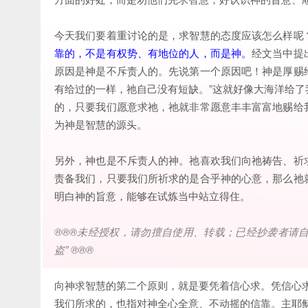
今天我们要着重讨论的是，求智慧的态度应该怎么样呢
靠的，不是有权势、有地位的人，而是神。
经文当中提
原因是神是不斥责人的。先说第一个原因吧！神是厚赐给
有给过的一样，祂自己没有短缺。”这就好像大海洋给
的，只要我们愿意求祂，祂就非常愿意丰丰富富地赐给
为神是智慧的源头。
另外，神也是不斥责人的神。祂喜欢我们向祂祷告、祈
责备我们，只要我们所祈求的是合乎神的心意，那么祂
明白神的旨意，能够在试炼当中站立得住。
®®®
未经授权，请勿擅自使用、转载；已经抄袭者请
盗
” ®®®
向神求智慧的第二个原则，就是要凭着信心求。凭信心求
我们所求的，也指对神全心全意、不动摇的信靠。主耶