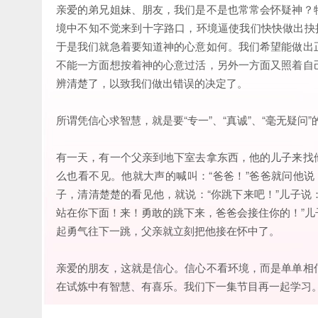
亲爱的弟兄姐妹、朋友，我们是不是也常常会怀疑神？
境中不知不觉来到十字路口，环境逼使我们快快做出抉
于是我们就急着要知道神的心意如何。我们希望能做出
不能一方面想按着神的心意过活，另外一方面又照着自
辨清楚了，以致我们做出错误的决定了。
所谓凭信心求智慧，就是要“专一”、“真诚”、“毫无疑问
有一天，有一个父亲到地下室去拿东西，他的儿子来找
么也看不见。他就大声的喊叫：“爸爸！”爸爸就问他说
子，清清楚楚的看见他，就说：“你跳下来吧！”儿子说
站在你下面！来！勇敢的跳下来，爸爸会接住你的！”
起勇气往下一跳，父亲就立刻把他接在怀中了。
亲爱的朋友，这就是信心。信心不看环境，而是单单相
在试炼中有智慧、有喜乐。我们下一集节目再一起学习