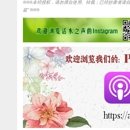
®®®
未经授权，请勿擅自使用、转载；已经抄袭者请
盗
” ®®®