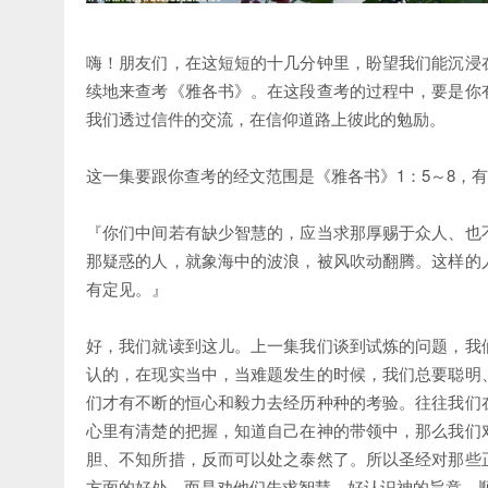
嗨！
朋友们，在这短短的十几分钟里，盼望我们能沉浸
续地来查考《雅各书》。在这段查考的过程中，要是你
我们透过信件的交流，在信仰道路上彼此的勉励。
这一集要跟你查考的经文范围是《雅各书》1：5～8，
『你们中间若有缺少智慧的，应当求那厚赐于众人、也
那疑惑的人，就象海中的波浪，被风吹动翻腾。这样的
有定见。』
好，我们就读到这儿。上一集我们谈到试炼的问题，我
认的，在现实当中，当难题发生的时候，我们总要聪明
们才有不断的恒心和毅力去经历种种的考验。往往我们
心里有清楚的把握，知道自己在神的带领中，那么我们
胆、不知所措，反而可以处之泰然了。所以圣经对那些
方面的好处，而是劝他们先求智慧，好认识神的旨意、