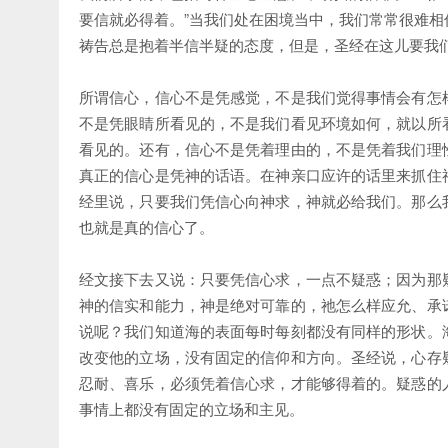
要信就必得着。”当我们处在困境当中，我们常常很难
祷告总是抱着半信半疑的态度，但是，圣经在这儿要我
所谓信心，信心不是凭感觉，不是我们觉得事情会有怎
不是凭眼睛所看见的，不是我们看见环境如何，就以所
看见的。还有，信心不是凭着理由的，不是凭着我们理
真正的信心是凭神的话语。在神亲口应许的话里来抓住
经里说，只要我们凭信心向神求，神就必给我们。那么
也就是真的信心了。
经文接下去又说：只要凭信心求，一点不疑惑；因为那
神的信实和能力，神是绝对可靠的，祂怎么样应允、承
说呢？我们知道海的表面每时每刻都没有同样的形状。
改变他的立场，没有固定的信仰和方向。圣经说，心存
忍耐、喜乐，必须凭着信心求，才能够得着的。疑惑的
事情上都没有固定的立场和主见。