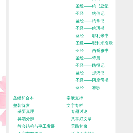
圣经——约书亚记
圣经——约伯记
圣经——约拿书
圣经——约珥书
圣经——耶利米书
圣经——耶利米哀歌
圣经——西番雅书
圣经——诗篇
圣经——路得记
圣经——那鸿书
圣经——阿摩司书
圣经——雅歌
圣经和合本
奉献支持
整装待发
文字专栏
基要真理
专题讨论
异端分辨
共享好文章
教会结构与事工发展
天路甘泉