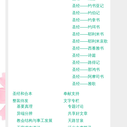
圣经——约书亚记
圣经——约伯记
圣经——约拿书
圣经——约珥书
圣经——耶利米书
圣经——耶利米哀歌
圣经——西番雅书
圣经——诗篇
圣经——路得记
圣经——那鸿书
圣经——阿摩司书
圣经——雅歌
圣经和合本
奉献支持
整装待发
文字专栏
基要真理
专题讨论
异端分辨
共享好文章
教会结构与事工发展
天路甘泉