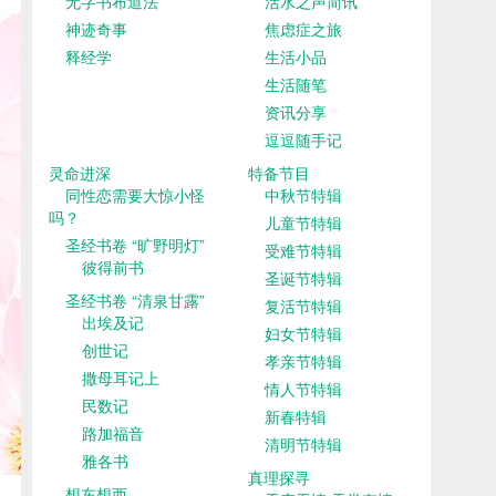
无字书布道法
活水之声简讯
神迹奇事
焦虑症之旅
释经学
生活小品
生活随笔
资讯分享
逗逗随手记
灵命进深
特备节目
同性恋需要大惊小怪
中秋节特辑
吗？
儿童节特辑
圣经书卷 “旷野明灯”
受难节特辑
彼得前书
圣诞节特辑
圣经书卷 “清泉甘露”
复活节特辑
出埃及记
妇女节特辑
创世记
孝亲节特辑
撒母耳记上
情人节特辑
民数记
新春特辑
路加福音
清明节特辑
雅各书
真理探寻
想东想西