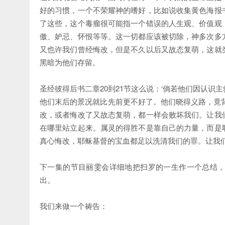
好的习惯，一个不荣耀神的嗜好，比如说收集黄色海报
了这些，这个毒瘤很可能指一个错误的人生观、价值观
傲、妒忌、怀恨等等。这一切都应该被切除，神多次多
又也许我们曾经悔改，但是不久以后又故态复萌，这就
黑暗为他们存留。
圣经彼得后书二章20到21节这么说：‘倘若他们因认
他们末后的景况就比先前更不好了。他们晓得义路，竟
改，或者悔改了又故态复萌，都一样会败坏我们。让我
在哪里站立起来。属灵的得胜不是靠自己的力量，而是
真心悔改，耶稣基督的宝血都足以洗清我们的罪。让我
下一集的节目丽雯会详细地把扫罗的一生作一个总结
出。
我们来做一个祷告：