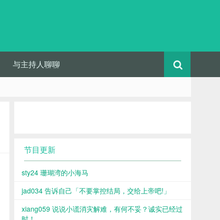
与主持人聊聊
节目更新
sty24 珊瑚湾的小海马
jad034 告诉自己「不要掌控结局，交给上帝吧!」
xiang059 说说小谎消灾解难，有何不妥？诚实已经过
时！