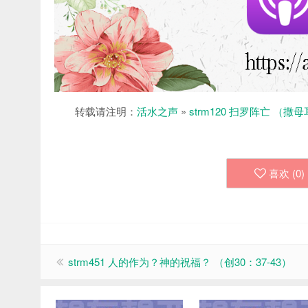
转载请注明：
活水之声
»
strm120 扫罗阵亡 （撒
喜欢 (
0
)
strm451 人的作为？神的祝福？ （创30：37-43）