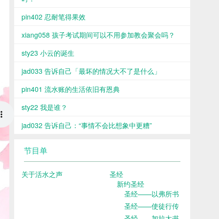
pin402 忍耐笔得果效
xiang058 孩子考试期间可以不用参加教会聚会吗？
sty23 小云的诞生
jad033 告诉自己「最坏的情况大不了是什么」
pin401 流水账的生活依旧有恩典
sty22 我是谁？
jad032 告诉自己：“事情不会比想象中更糟”
节目单
关于活水之声
圣经
新约圣经
圣经——以弗所书
圣经——使徒行传
圣经——加拉太书