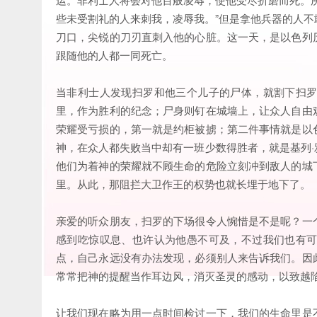
些未受割礼的人来刺我，凌辱我。”但是拿他兵器的人
刀口，尖锐的刀刃直刺入他的心脏。这一天，是以色列
跟随他的人都一同死亡。
当非利士人发现扫罗和他三个儿子的尸体，就割下扫
里，作为胜利的纪念；尸身则钉在城墙上，让众人自由
荣耀受亏损的，第一就是约柜被掳；第二件事情就是以
神，在众人都失败当中却有一班少数得胜者，就是基列
他们为着神的荣耀就不顾生命的危险立刻冲到敌人的城
里。从此，那阻拦大卫作王的权势也就长埋于地下了。
亲爱的听众朋友，扫罗的下场很令人惋惜是不是呢？一
感到吃惊叹息、也许认为他愚不可及，不过我们也有
点，自己永远没有办法发现，必须别人来告诉我们。因
常常把神的提醒当作耳边风，消灭圣灵的感动，以致越
让我们现在略为用一点时间检讨一下，我们的生命里是