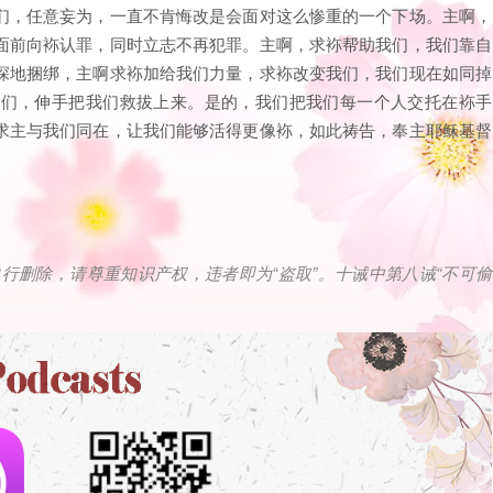
们，任意妄为，一直不肯悔改是会面对这么惨重的一个下场。主啊，
面前向袮认罪，同时立志不再犯罪。主啊，求袮帮助我们，我们靠自
深地捆绑，主啊求袮加给我们力量，求袮改变我们，我们现在如同掉
我们，伸手把我们救拔上来。是的，我们把我们每一个人交托在袮手
求主与我们同在，让我们能够活得更像袮，如此祷告，奉主耶稣基督
自行删除，请尊重知识产权，违者即为
“
盗取
”
。十诫中第八诫
“
不可偷