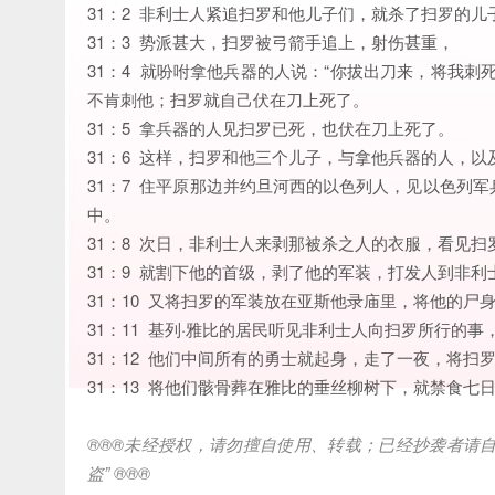
31：2 非利士人紧追扫罗和他儿子们，就杀了扫罗的
31：3 势派甚大，扫罗被弓箭手追上，射伤甚重，
31：4 就吩咐拿他兵器的人说：“你拔出刀来，将我
不肯刺他；扫罗就自己伏在刀上死了。
31：5 拿兵器的人见扫罗已死，也伏在刀上死了。
31：6 这样，扫罗和他三个儿子，与拿他兵器的人，
31：7 住平原那边并约旦河西的以色列人，见以色列
中。
31：8 次日，非利士人来剥那被杀之人的衣服，看见
31：9 就割下他的首级，剥了他的军装，打发人到非
31：10 又将扫罗的军装放在亚斯他录庙里，将他的尸
31：11 基列·雅比的居民听见非利士人向扫罗所行的事
31：12 他们中间所有的勇士就起身，走了一夜，将
31：13 将他们骸骨葬在雅比的垂丝柳树下，就禁食七
®®®
未经授权，请勿擅自使用、转载；已经抄袭者请
盗
” ®®®