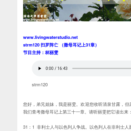
www.livingwaterstudio.net
strm120 扫罗阵亡 （撒母耳记上31章）
节目主持：林丽雯
strm120
您好，弟兄姐妹，我是丽雯。欢迎您收听清泉甘露，但
我们查考撒母耳记上第三十一章。请听丽雯把它读出来
31：1 非利士人与以色列人争战。以色列人在非利士