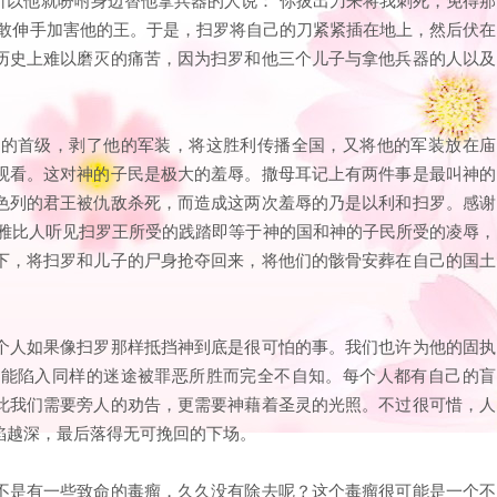
不敢伸手加害他的王。于是，扫罗将自己的刀紧紧插在地上，然后伏在
历史上难以磨灭的痛苦，因为扫罗和他三个儿子与拿他兵器的人以及
罗的首级，剥了他的军装，将这胜利传播全国，又将他的军装放在庙
观看。这对神的子民是极大的羞辱。撒母耳记上有两件事是最叫神的
色列的君王被仇敌杀死，而造成这两次羞辱的乃是以利和扫罗。感谢
·雅比人听见扫罗王所受的践踏即等于神的国和神的子民所受的凌辱，
下，将扫罗和儿子的尸身抢夺回来，将他们的骸骨安葬在自己的国土
个人如果像扫罗那样抵挡神到底是很可怕的事。我们也许为他的固执
可能陷入同样的迷途被罪恶所胜而完全不自知。每个人都有自己的盲
此我们需要旁人的劝告，更需要神藉着圣灵的光照。不过很可惜，人
陷越深，最后落得无可挽回的下场。
不是有一些致命的毒瘤，久久没有除去呢？这个毒瘤很可能是一个不