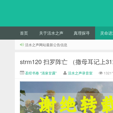
首页
关于活水之声
真理探寻
灵命进
活水之声网站最新公告信息
strm120 扫罗阵亡 （撒母耳记上3
圣经书卷 “清泉甘露”
活水之声录音室
132