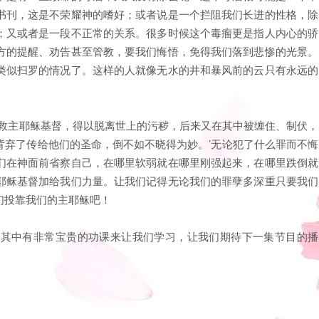
书刊，这是不荣耀神的嗜好；或者说是一个拦阻我们长进的性格，除
；又或者是一段不正常的关系。很多时候这个毒瘤更是指人内心的骄
方的提醒、劝告甚至管教，要我们悔悟，免得我们落到悲惨的光景。
类似扫罗的情况了。这样的人就像无水的井和暴风前的云只有永远的
识主救主耶稣基督，得以脱离世上的污秽，后来又在其中被缠住、制伏，
背弃了传给他们的圣命，倒不如不晓得为妙。’无论犯了什么罪而不悔
们在神面前省察自己，在哪里软弱就在哪里刚强起来，在哪里跌倒就
耶稣基督加给我们力量。让我们记得无论我们的罪孽多深重只要我们
们投靠我们的主耶稣吧！
，其中有非常宝贵的功课来让我们学习，让我们期待下一集节目的播