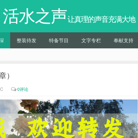
活水之声
让真理的声音充满大地
深
整装待发
特备节目
文字专栏
奉献支持
1章）
1℃
0评论