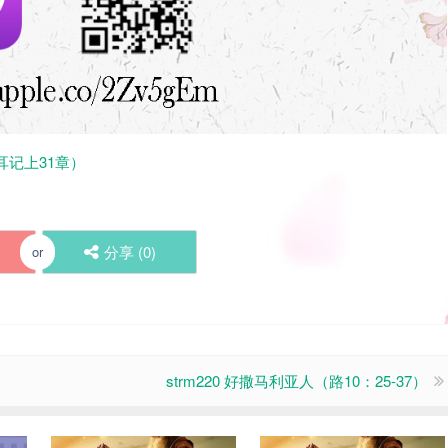
母耳记上31章）
分享 (
0
)
or
strm220 好撒马利亚人（路10：25-37）