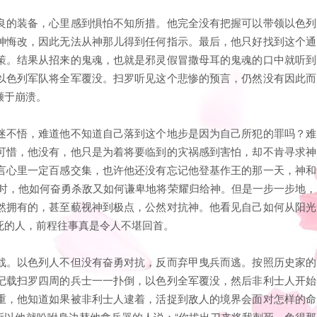
良的装备，心里感到惧怕不知所措。他完全没有把握可以带领以色列
神悔改，因此无法从神那儿得到任何指示。最后，他只好找到这个通
策。结果从招来的鬼魂，也就是邪灵假冒撒母耳的鬼魂的口中就听到
以色列军队将全军覆没。扫罗听见这个悲惨的预言，仍然没有因此而
濒于崩溃。
迷不悟，难道他不知道自己落到这个地步是因为自己所犯的罪吗？难
可惜，他没有，他只是为着将要临到的灾祸感到害怕，却不肯寻求神
言心里一定百感交集，也许他还没有忘记他登基作王的那一天，神和
当时，他如何奋勇杀敌又如何谦卑地将荣耀归给神。但是一步一步地，
然拥有的，甚至藐视神到极点，公然对抗神。他看见自己如何从阳光
死的人，前程往事真是令人不堪回首。
战。以色列人不但没有奋勇对抗，反而弃甲曳兵而逃。按照历史家的
记载扫罗四周的兵士一一扑倒，以色列全军覆没，然后非利士人开始
重，他知道如果被非利士人逮着，活捉到敌人的境界会面对怎样的命
所以他就吩咐身边替他拿兵器的人说：“你拔出刀来将我刺死，免得那