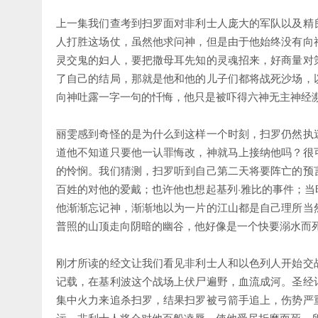
上一集我们查考到扫罗面对非利士人庞大的军队以及精
人打胜这场仗，虽然他求问神，但是由于他始终没有向
灵交鬼的妇人，要把撒母耳先知的灵魂招来，好商量对
了自己的结局，那就是他和他的儿子们都将战死沙场，
向神吐露一字一句的忏悔，他只是被吓得六神无主神经
丽雯感到奇怪的是为什么到这样一个时刻，扫罗仍然执
道他不知道只要他一认罪悔改，神就马上接纳他吗？很
的怜悯。我们猜测，扫罗听到自己第二天将要阵亡的预
百姓的对他的爱戴；也许他也想起基列·雅比的事件；
他渐渐忘记神，渐渐地以为一片的江山都是自己理所当
普照的山顶走向阴暗的幽谷，他好像是一个快要溺水而
刚才所读的经文让我们看见非利士人和以色列人开始交
记载，在基利波这个战场上伏尸遍野，血流成河。圣经
集中火力来追杀扫罗，结果扫罗被弓箭手追上，伤势严
运。非利士人将会对他百般凌辱，使他受尽折磨而死。