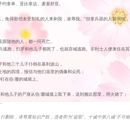
儿子约拿单、亚比拿达、麦基舒亚。
刺死，免得那些未受割礼的人来刺我，凌辱我。”但拿兵器的人甚惧怕，
以及跟随他的人，都一同死亡。
军兵逃跑，扫罗和他儿子都死了，也就弃城逃跑。非利士人便来住在其
扫罗和他三个儿子仆倒在基利波山，
利士地的四境，报信与他们庙里的偶像和众民；
身钉在伯·珊的城墙上。
，
扫罗和他儿子的尸身从伯·珊城墙上取下来，送到雅比那里，用火烧了；
日。
自行删除，请尊重知识产权，违者即为
“
盗取
”
。十诫中第八诫
“
不可偷