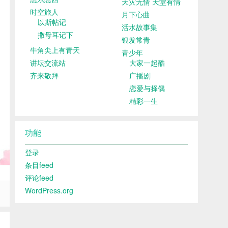
天灾无情 天堂有情
时空旅人
月下心曲
以斯帖记
活水故事集
撒母耳记下
银发常青
牛角尖上有青天
青少年
讲坛交流站
大家一起酷
齐来敬拜
广播剧
恋爱与择偶
精彩一生
功能
登录
条目feed
评论feed
WordPress.org