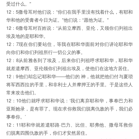
受过什么。”
12：5撒母耳对他们说：“你们在我手里没有找着什么，有耶和
华和他的受膏者今日为证。”他们说：“愿他为证。”
12：6撒母耳对百姓说：“从前立摩西、亚伦，又领你们列祖出
埃及地的是耶和华。
12：7现在你们要站住，等我在耶和华面前对你们讲论耶和华
向你们和你们列祖所行一切公义的事。
12：8从前雅各到了埃及，后来你们列祖呼求耶和华，耶和华
就差遣摩西、亚伦领你们列祖出埃及，使他们在这地方居住。
12：9他们却忘记耶和华——他们的 神，他就把他们付与夏琐
将军西西拉的手里，和非利士人并摩押王的手里。于是这些人
常来攻击他们。
12：10他们就呼求耶和华说：‘我们离弃耶和华，事奉巴力和
亚斯她录，是有罪了。现在求你救我们脱离仇敌的手，我们必
事奉你。’
12：11耶和华就差遣耶路·巴力、比但、耶弗他、撒母耳救你
们脱离四围仇敌的手，你们才安然居住。