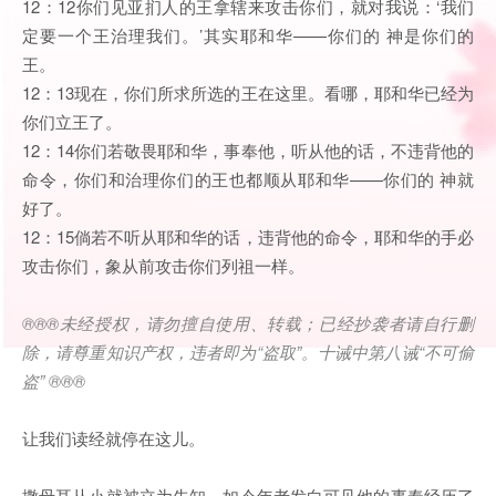
12：12你们见亚扪人的王拿辖来攻击你们，就对我说：‘我们
定要一个王治理我们。’其实耶和华——你们的 神是你们的
王。
12：13现在，你们所求所选的王在这里。看哪，耶和华已经为
你们立王了。
12：14你们若敬畏耶和华，事奉他，听从他的话，不违背他的
命令，你们和治理你们的王也都顺从耶和华——你们的 神就
好了。
12：15倘若不听从耶和华的话，违背他的命令，耶和华的手必
攻击你们，象从前攻击你们列祖一样。
®®®
未经授权，请勿擅自使用、转载；已经抄袭者请自行删
除，请尊重知识产权，违者即为
“
盗取
”
。十诫中第八诫
“
不可偷
盗
” ®®®
让我们读经就停在这儿。
撒母耳从小就被立为先知，如今年老发白可见他的事奉经历了