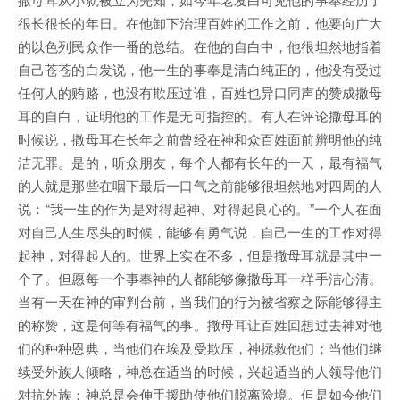
很长很长的年日。在他卸下治理百姓的工作之前，他要向广大
的以色列民众作一番的总结。在他的自白中，他很坦然地指着
自己苍苍的白发说，他一生的事奉是清白纯正的，他没有受过
任何人的贿赂，也没有欺压过谁，百姓也异口同声的赞成撒母
耳的自白，证明他的工作是无可指控的。有人在评论撒母耳的
时候说，撒母耳在长年之前曾经在神和众百姓面前辨明他的纯
洁无罪。是的，听众朋友，每个人都有长年的一天，最有福气
的人就是那些在咽下最后一口气之前能够很坦然地对四周的人
说：“我一生的作为是对得起神、对得起良心的。”一个人在面
对自己人生尽头的时候，能够有勇气说，自己一生的工作对得
起神，对得起人的。世界上实在不多，但是撒母耳就是其中一
个了。但愿每一个事奉神的人都能够像撒母耳一样手洁心清。
当有一天在神的审判台前，当我们的行为被省察之际能够得主
的称赞，这是何等有福气的事。撒母耳让百姓回想过去神对他
们的种种恩典，当他们在埃及受欺压，神拯救他们；当他们继
续受外族人倾略，神总在适当的时候，兴起适当的人领导他们
对抗外族；神总是会伸手援助使他们脱离险境。但是如今他们