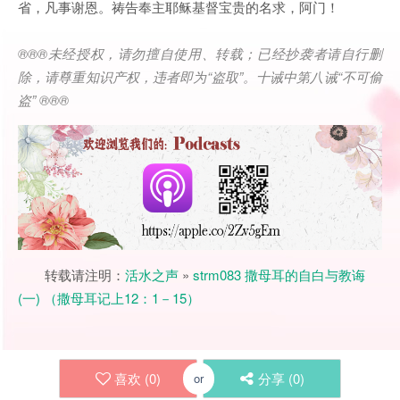
省，凡事谢恩。祷告奉主耶稣基督宝贵的名求，阿门！
®®®
未经授权，请勿擅自使用、转载；已经抄袭者请自行删
除，请尊重知识产权，违者即为
“
盗取
”
。十诫中第八诫
“
不可偷
盗
” ®®®
转载请注明：
活水之声
»
strm083 撒母耳的自白与教诲
(一) （撒母耳记上12：1－15）
喜欢 (
0
)
分享 (
0
)
or