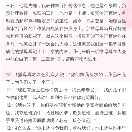
三职：他是先知，代表神向百姓传达信息；他也是个祭司，负
责处理敬拜、献祭的工作；他也是个士师，负责治理百姓，有
时要负起审判和断定是非的重任。如今，扫罗登基、治理百姓
和审判百姓的工作就自然落在扫罗身上。那撒母耳就只保持先
知和祭司的职权了。就在这个时候，撒母耳卸下治理百姓的任
务时，他就召开了一次全民大会，这也就是我们这一集节目要
研究的撒母耳记上十二章的内容。我们来听一听撒母耳在大会
中的自白吧！第十二章第1节，请听丽雯念出来。
12：1撒母耳对以色列众人说：“你们向我所求的，我已应允
了，为你们立了一个王；
12：2现在有这王在你们前面行。我已年老发白，我的儿子都
在你们这里。我从幼年直到今日都在你们前面行。
12：3我在这里，你们要在耶和华和他的受膏者面前给我作见
证。我夺过谁的牛，抢过谁的驴，欺负过谁，虐待过谁，从谁
手里受过贿赂因而眼瞎呢？若有，我必偿还。”
12：4众人说：“你未曾欺负我们，虐待我们，也未曾从谁手里