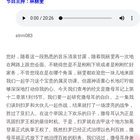
节目主持：林丽雯
strm083
您好，随着这一段熟悉的音乐清泉甘露，随着我丽雯再一次地
在网路上跟您会面。不晓得您是不是刚刚下班或者是刚刚忙好
家务，不管您现在是在哪个角落，丽雯都欢迎您一块儿地来跟
我们一起学习这个宝贵的属灵功课。但愿神语重心长地叮咛能
够深深地打动你我的心。今天我们查考的经文是撒母耳记上第
十二章第1到15节。我们要一起研究撒母耳的自白。上一集我
们谈到扫罗和大伙儿一起作战，结果就打了一场漂亮的战争，
胜过了亚扪人。在这个举国上下欢乐的日子，撒母耳认为正是
巩固扫罗王权的最佳时机。于是，扫罗就在吉甲这个地方加冕
登基正式执掌王权了。既然扫罗已经正式治理以色列百姓，撒
母耳就正式放下了他治理百姓的职务。我们说过，撒母耳身兼