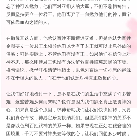
忘了神可以拯救，他们面对亚扪人的大军，不但不恳切祷告，
反而坚持要立一位君王。他们离弃了一向拯救他们的神，而宁
可依靠血肉之躯的人。
在撒母耳这方面，他承认百姓不断遭遇灾难，但是他认为百姓
企图要立一位君王来领导他们以为有了君王就可以止息外族的
侵略；可是实际上，不管他们有没有王，如果他们在信仰上对
神不忠，那么即使君王也没有办法解救百姓脱离悲惨的下场。
换句话说，撒母耳很清楚地指出，以色列百姓一切祸患的起源
不在于强大的敌人，而在于他们缺乏对神真正敬畏的心。
让我们好好地检讨一下，是不是在我们的生活中充满了许多苦
难，这些苦难从何而来呢？也许是因为我们缺乏真正敬畏神的
心。如果真是这个原因，求神帮助我们让我们快快回转，只要
我们真心悔改，神必定乐意接纳我们。但愿我们跟神的关系不
是像以色列百姓跟神的关系一样。如果您现在正处在很窘迫的
困境里，千万不要对神失去等候的心，让我们回想多少时候，