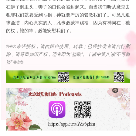
在狮子洞里头，狮子的口也会被封起来。而当我们听从魔鬼去
犯罪我们就要受到亏损，神就要严厉的管教我们了。可见凡追
求圣洁，内心真实的人，凡事必蒙神赐福，因为有神同在，祂
的杖，祂的竿，必能安慰我们了。
®®®
未经授权，请勿擅自使用、转载；已经抄袭者请自行删
除，请尊重知识产权，违者即为
“
盗取
”
。十诫中第八诫
“
不可偷
盗
” ®®®