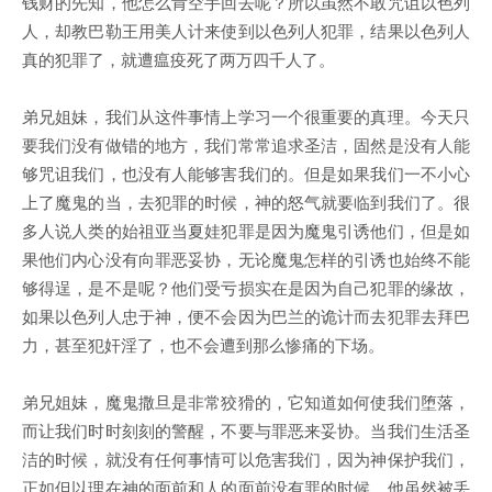
钱财的先知，他怎么肯空手回去呢？所以虽然不敢咒诅以色列
人，却教巴勒王用美人计来使到以色列人犯罪，结果以色列人
真的犯罪了，就遭瘟疫死了两万四千人了。
弟兄姐妹，我们从这件事情上学习一个很重要的真理。今天只
要我们没有做错的地方，我们常常追求圣洁，固然是没有人能
够咒诅我们，也没有人能够害我们的。但是如果我们一不小心
上了魔鬼的当，去犯罪的时候，神的怒气就要临到我们了。很
多人说人类的始祖亚当夏娃犯罪是因为魔鬼引诱他们，但是如
果他们内心没有向罪恶妥协，无论魔鬼怎样的引诱也始终不能
够得逞，是不是呢？他们受亏损实在是因为自己犯罪的缘故，
如果以色列人忠于神，便不会因为巴兰的诡计而去犯罪去拜巴
力，甚至犯奸淫了，也不会遭到那么惨痛的下场。
弟兄姐妹，魔鬼撒旦是非常狡猾的，它知道如何使我们堕落，
而让我们时时刻刻的警醒，不要与罪恶来妥协。当我们生活圣
洁的时候，就没有任何事情可以危害我们，因为神保护我们，
正如但以理在神的面前和人的面前没有罪的时候，他虽然被丢