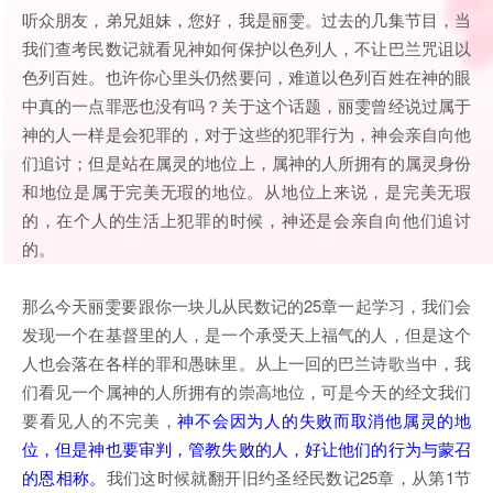
听众朋友，弟兄姐妹，您好，我是丽雯。过去的几集节目，当
我们查考民数记就看见神如何保护以色列人，不让巴兰咒诅以
色列百姓。也许你心里头仍然要问，难道以色列百姓在神的眼
中真的一点罪恶也没有吗？关于这个话题，丽雯曾经说过属于
神的人一样是会犯罪的，对于这些的犯罪行为，神会亲自向他
们追讨；但是站在属灵的地位上，属神的人所拥有的属灵身份
和地位是属于完美无瑕的地位。从地位上来说，是完美无瑕
的，在个人的生活上犯罪的时候，神还是会亲自向他们追讨
的。
那么今天丽雯要跟你一块儿从民数记的25章一起学习，我们会
发现一个在基督里的人，是一个承受天上福气的人，但是这个
人也会落在各样的罪和愚昧里。从上一回的巴兰诗歌当中，我
们看见一个属神的人所拥有的崇高地位，可是今天的经文我们
要看见人的不完美，
神不会因为人的失败而取消他属灵的地
位，但是神也要审判，管教失败的人，好让他们的行为与蒙召
的恩相称。
我们这时候就翻开旧约圣经民数记25章，从第1节