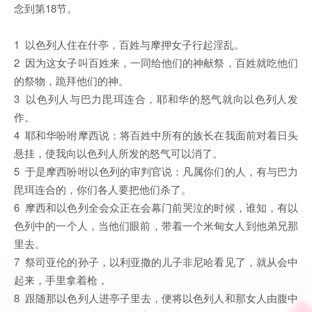
念到第18节。
1 以色列人住在什亭，百姓与摩押女子行起淫乱。
2 因为这女子叫百姓来，一同给他们的神献祭，百姓就吃他们
的祭物，跪拜他们的神。
3 以色列人与巴力毘珥连合，耶和华的怒气就向以色列人发
作。
4 耶和华吩咐摩西说：将百姓中所有的族长在我面前对着日头
悬挂，使我向以色列人所发的怒气可以消了。
5 于是摩西吩咐以色列的审判官说：凡属你们的人，有与巴力
毘珥连合的，你们各人要把他们杀了。
6 摩西和以色列全会众正在会幕门前哭泣的时候，谁知，有以
色列中的一个人，当他们眼前，带着一个米甸女人到他弟兄那
里去。
7 祭司亚伦的孙子，以利亚撒的儿子非尼哈看见了，就从会中
起来，手里拿着枪，
8 跟随那以色列人进亭子里去，便将以色列人和那女人由腹中