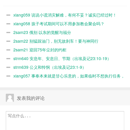
难，有何不
以不用参加教
福分
故刹车！要与
妥？诚实已经
会聚会吗？
神同行
xiang059 说说小谎消灾解难，有何不妥？诚实已经过时！
过时！
xiang058 孩子考试期间可以不用参加教会聚会吗？
2sam23 俄别·以东的觉醒与福分
2sam22 别猛踩油门，别无故刹车！要与神同行
2sam21 迎回75年尘封的约柜
strm640 安息年、安息日、节期（出埃及记23:10-19）
strm639 公义和怜悯（出埃及记23:1-9）
xiang057 事奉本来就是甘心乐意的，如果临时不想执行任务，
随时可以缺席，何必太认真？又不是上班！
发表我的评论