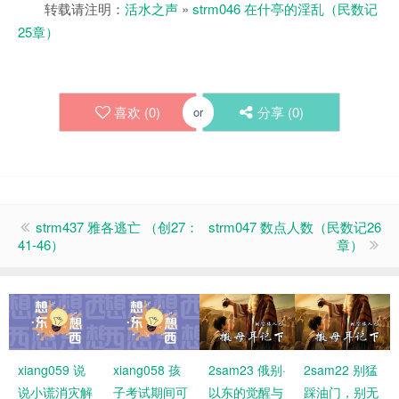
转载请注明：
活水之声
»
strm046 在什亭的淫乱（民数记
25章）
喜欢 (
0
)
分享 (
0
)
or
strm437 雅各逃亡 （创27：
strm047 数点人数（民数记26
41-46）
章）
xiang059 说
xiang058 孩
2sam23 俄别·
2sam22 别猛
说小谎消灾解
子考试期间可
以东的觉醒与
踩油门，别无