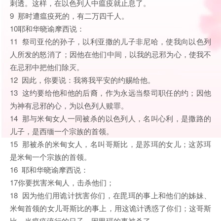
刺透。这样，在以色列人中瘟疫就止息了。
9 那时遭瘟疫死的，有二万四千人。
10耶和华晓谕摩西说：
11 祭司亚伦的孙子，以利亚撒的儿子非尼哈，使我向以色列
人所发的怒消了；因他在他们中间，以我的忌邪为心，使我不
在忌邪中把他们除灭。
12 因此，你要说：我将我平安的约赐给他。
13 这约要给他和他的后裔，作为永远当祭司职任的约；因他
为神有忌邪的心，为以色列人赎罪。
14 那与米甸女人一同被杀的以色列人，名叫心利，是撒路的
儿子，是西缅一个宗族的首领。
15 那被杀的米甸女人，名叫哥斯比，是苏珥的女儿；这苏珥
是米甸一个宗族的首领。
16 耶和华晓谕摩西说：
17你要扰害米甸人，击杀他们；
18 因为他们用诡计扰害你们，在毘珥的事上和他们的姊妹、
米甸首领的女儿哥斯比的事上，用这诡计诱惑了你们；这哥斯
比，当瘟疫流行的日子，因毘珥的事被杀了。