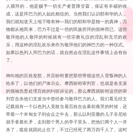
人膜拜的，他是赐予一切生产者普降甘霖，保证有丰硕的收
成，这是拜巴力的人如此相信的。当然我们认识耶和华的人，
我们就知道天上地下唯有神—我们的耶和华是独一的真神，万
物都从祂而来，巴力不过是一些的民族所拜的假神而已。这些
敬拜他的人敬拜的时候就有一些宗教礼仪的淫乱和无尽的欢
乐，用这种的淫乱欢乐来作为敬拜他们的神巴力的一种仪式。
如果以色列人拜巴力的话，就自然会在淫乱这件事情上会有份
了。
神向祂的百姓发怒，并且吩咐要把那些带领这些人背叛神的人
给杀了，以他们的尸体示众。摩西吩咐审判官，也就是各支派
的领袖负责处理百姓的纠纷诉讼的，那么摩西就吩咐这些的审
判官击杀他们支派当中曾经参与敬拜巴力的人。我们看见经文
记载就有一个以色列人竟敢当着百姓在会幕前痛哭的时候，还
带着一个米甸女子到会众之中去，那么以利亚撒的儿子非尼哈
就手拿着长矛，走到那个男人的亭子里头，把他们两个人一并
杀了，瘟疫就因此止住了，不过已经死了两万四千人了。这时