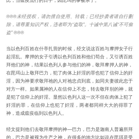
®®®
未经授权，请勿擅自使用、转载；已经抄袭者请自行删
除，请尊重知识产权，违者即为
“
盗取
”
。十诫中第八诫
“
不可偷
盗
” ®®®
当以色列百姓在什亭扎营的时候，经文说这百姓与摩押女子行
起淫乱。摩押的女子引诱以色列百姓和他们苟合，又引诱百姓
拜他们的神，结果以色列人参与他们的神，敬拜摩押人的神，
在毘珥山上敬拜巴力，犯了肉体上奸淫的罪也犯了信仰上的奸
淫，因为神要求敬拜祂的人对祂忠贞到底，如同夫妻彼此忠于
对方一样。如果属神的人在信仰上不忠，转去敬拜别的神，就
是犯了信仰上的奸淫。显然以色列人这一次不但在肉体上犯了
奸淫的罪，在信仰上也犯了奸淫，两者都同样大大的得罪了
神，造成瘟疫临到以色列人。
经文提到他们去敬拜摩押的神—巴力，巴力是迦南人普遍所拜
的，巴力是被视为生产之神，在很多的地方比如说在毘珥是受