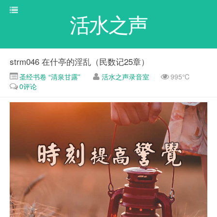
活水之声
strm046 在什亭的淫乱（民数记25章）
圣经书卷 “清泉甘露”
活水之声录音室
995℃
0评论