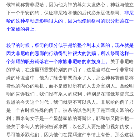
候神就称赞非尼哈，因为他为神的尊荣大发热心，神就与他立
下一个平安的约，保证非尼哈和他的后代必永远做祭司。
非尼
哈的这种举动是影响很大的，因为他使到祭司的职分归落在一
个家族的身上。
较早的时候，祭司的职分似乎是给整个利未支派的，现在就是
因为非尼哈的忌邪的行动得到神很大的赏赐，所以祭司这样一
个荣耀的职分就落在一个家族非尼哈的家族身上。
关于非尼哈
的举动，在这里丽雯要特别的声明了，这是当时在一个非常特
殊的环境当中，他为了除去罪恶而杀了人，那么神称赞他是称
赞他的内心的动机，而不是鼓励所有的人去杀害别人。圣经明
明的告诉我们，我们没有杀人的权利，特别是在耶稣基督完成
救恩的今天这个时代，我们就更不可以杀人。非尼哈的例子只
是一个古时候特殊的例子。被杀的以色列男子是西缅支派的心
利；而米甸女子是一个显赫家族的哥斯比，耶和华又附带把一
些关于米甸人的律例告诉摩西，以色列人要把他们视如仇敌，
尽可能杀戮他们，因为他们在毘珥这件事情上有份。那么这就