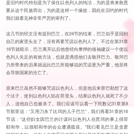
是旧约时代特别是为了保住以色列人的纯洁，为的是将来救恩
要从这个民族而出，为的是这样一个缘故，因此在旧约的时代
我们就看见神非常严厉的审判了。
这几节的经文没有提到巴兰，在24节的结束，巴兰似乎是回到
自己的家里头去了，没有再要咒诅以色列人了。不过在第31章
16节就暗示，巴兰离开以后他曾经向摩押的领袖建议一个使以
色列人失足的有效方法，也就是诱惑他们去敬拜巴力。敬拜巴
力所带来的后果就远比巴兰所能够说的咒诅更为严重，他至终
会导致国家的沦亡了。
原来巴兰虽然不能够咒诅以色列人，但是他后来替巴勒想了这
个法子，使到以色列人陷在罪里头，结果以色列人就死了不少
人，连他自己也被杀了。我们应该可以看一下民数记31章第8
节那里说：“又用刀杀了比珥的儿子巴兰”，我们再看31章的16
节说：“这些妇女因巴兰的计谋叫以色列人在毘珥的事上得罪
耶和华，以致耶和华的会众遭遇瘟疫。”我们看见巴兰是贪爱