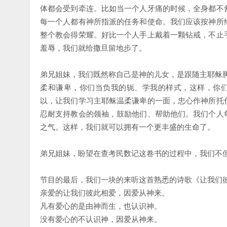
体都会受到牵连。比如当一个人牙痛的时候，全身都不
每一个人都有神所指派的任务和使命。我们应该按神所
整个教会得荣耀。好比一个人手上戴着一颗钻戒，不止
羞辱，我们就给撒旦留地步了。
弟兄姐妹，我们既然称自己是神的儿女，是跟随主耶稣
柔和谦卑，你们当负我的轭、学我的样式，这样，你们
以，让我们学习主耶稣温柔谦卑的一面，忠心作神所托
忍耐支持教会的领袖，鼓励他们、帮助他们。我们个人
之气。这样，我们就可以拥有一个更丰盛的生命了。
弟兄姐妹，盼望在查考民数记这卷书的过程中，我们不
节目的最后，我们一块的来听这首熟悉的诗歌《让我们
亲爱的让我们彼此相爱，因爱从神来。
凡有爱心的是由神而生，也认识神。
没有爱心的不认识神，因爱从神来。