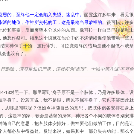
意思的，至终他一定会陷入失望、迷乱中。
丽雯
这
许多年来，看见很
指派的地位，作神所交托的工，这是最稳当最蒙福的。
很可惜，许多
地位和事奉，反而奢望本分以外的东西。像可拉一样自己已经是利未
，他想作祭司。结果这个隐藏在他心中的不满情绪促使他带动一些人
，结果神伸手干预，施行审判。可拉党最终的结局是他不但做不成祭
机会也没有了。
自行删除，请尊重知识产权，违者即为
“
盗取
”
。十诫中第八诫
“
不可偷
14-18对照一下。那里写到“身子原不是一个肢体，乃是许多肢体，设
属乎身子。设若耳说，我不是眼，所以不属乎身子，
它
也不能因此就
耳，从哪里闻味呢？但如今神随自己的意思，把肢体俱各安排在身上
是的，这是神的家，教会是基督的身体。神把各个不同的肢体各别安排
神随自己的意思，把各肢体安排好，做神要他们做的工作，目的是让
个人都必从中得益处。反过来说，如果其中一部分失去功能，那么全