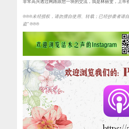
非常高兴透过网路跟您一块的交流，我是林丽雯，上帝
®®®
未经授权，请勿擅自使用、转载；已经抄袭者请
盗
” ®®®