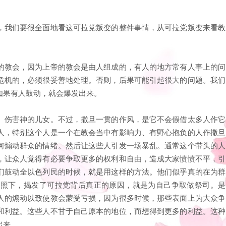
，我们要很全面地看这可拉党叛变的整件事情，从可拉党叛变来看教
的教会，因为上帝的教会是由人组成的，有人的地方常有人事上的问
危机的，必须很妥善地处理。否则，后果可能引起很大的问题。我们
如果有人鼓动，就会爆发出来。
、伤害神的儿女。不过，撒旦一贯的作风，是它不会假借太多人作它
人，特别这个人是一个在教会当中有影响力、有野心抱负的人作撒旦
何煽动群众的情绪。然后让这些人引发一场暴乱。通常这个带头的人
，让众人觉得有必要争取更多的权利和自由，造成大家愤愤不平，引
们鼓动全以色列民的时候，就是用这样的方法。他们似乎真的在为群
光照下，揭发了可拉党背后真正的原因，就是为自己争取做祭司。是
人的煽动以致使教会蒙受亏损，因为很多时候，那些表面上为大众争
和利益。这些人不甘于自己原本的地位，而想得到更多的利益。这种
出来。