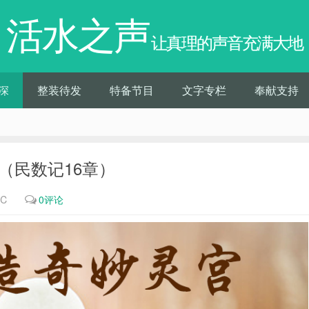
活水之声
让真理的声音充满大地
深
整装待发
特备节目
文字专栏
奉献支持
景 （民数记16章）
0℃
0评论