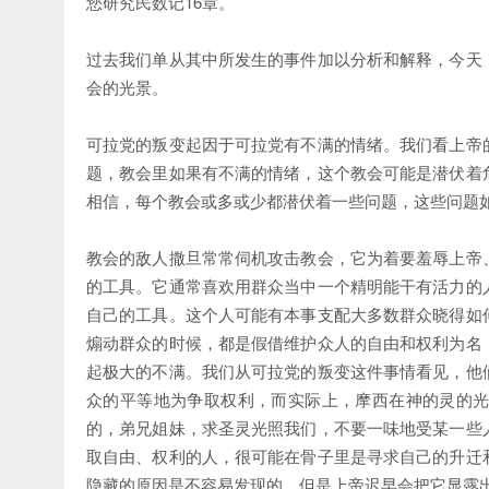
您研究民数记16章。
过去我们单从其中所发生的事件加以分析和解释，今天
会的光景。
可拉党的叛变起因于可拉党有不满的情绪。我们看上帝
题，教会里如果有不满的情绪，这个教会可能是潜伏着
相信，每个教会或多或少都潜伏着一些问题，这些问题
教会的敌人撒旦常常伺机攻击教会，它为着要羞辱上帝
的工具。它通常喜欢用群众当中一个精明能干有活力的
自己的工具。这个人可能有本事支配大多数群众晓得如
煽动群众的时候，都是假借维护众人的自由和权利为名
起极大的不满。我们从可拉党的叛变这件事情看见，他
众的平等地为争取权利，而实际上，摩西在神的灵的
的，弟兄姐妹，求圣灵光照我们，不要一味地受某一些
取自由、权利的人，很可能在骨子里是寻求自己的升迁
隐藏的原因是不容易发现的，但是上帝迟早会把它显露