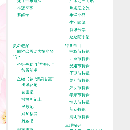
无字书布道法
活水之声简讯
神迹奇事
焦虑症之旅
释经学
生活小品
生活随笔
资讯分享
逗逗随手记
灵命进深
特备节目
同性恋需要大惊小怪
中秋节特辑
吗？
儿童节特辑
圣经书卷 “旷野明灯”
受难节特辑
彼得前书
圣诞节特辑
圣经书卷 “清泉甘露”
复活节特辑
出埃及记
妇女节特辑
创世记
孝亲节特辑
撒母耳记上
情人节特辑
民数记
新春特辑
路加福音
清明节特辑
雅各书
真理探寻
想东想西