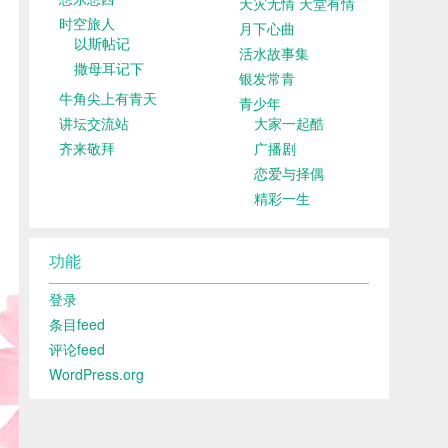
天灾无情 天堂有情
时空旅人
月下心曲
以斯帖记
活水故事集
撒母耳记下
银发常青
牛角尖上有青天
青少年
讲坛交流站
大家一起酷
齐来敬拜
广播剧
恋爱与择偶
精彩一生
功能
登录
条目feed
评论feed
WordPress.org