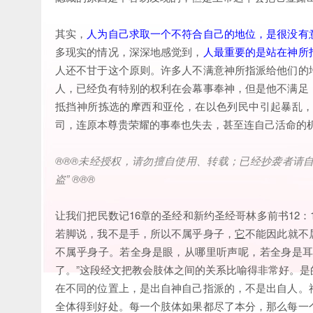
其实，
人为自己求取一个不符合自己的地位，是很没有
多现实的情况，深深地感觉到，
人最重要的是站在神所
人还不甘于这个原则。许多人不满意神所指派给他们的
人，已经负有特别的权利在会幕事奉神，但是他不满足
抵挡神所拣选的摩西和亚伦，在以色列民中引起暴乱
司，连原本尊贵荣耀的事奉也失去，甚至连自己活命的
®®®
未经授权，请勿擅自使用、转载；已经抄袭者请
盗
” ®®®
让我们把民数记16章的圣经和新约圣经哥林多前书12：
若脚说，我不是手，所以不属乎身子，
它
不能因此就不
不属乎身子。若全身是眼，从哪里听声呢，若全身是
了。”这段经文把教会肢体之间的关系比喻得非常好。
在不同的位置上，是出自神自己指派的，不是出自人。
全体得到好处。每一个肢体如果都尽了本分，那么每一