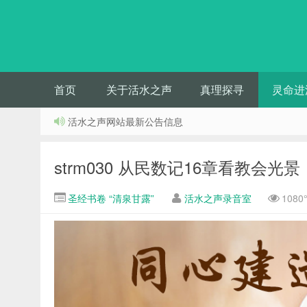
首页
关于活水之声
真理探寻
灵命进
活水之声网站最新公告信息
strm030 从民数记16章看教会光
圣经书卷 “清泉甘露”
活水之声录音室
108