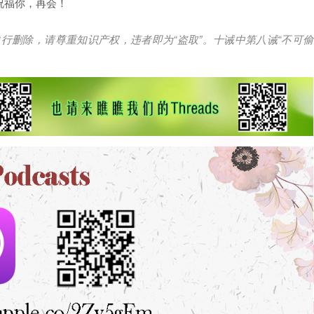
祝福你，再会！
自行删除，请尊重知识产权，违者即为
“
盗取
”
。十诫中第八诫
“
不可偷