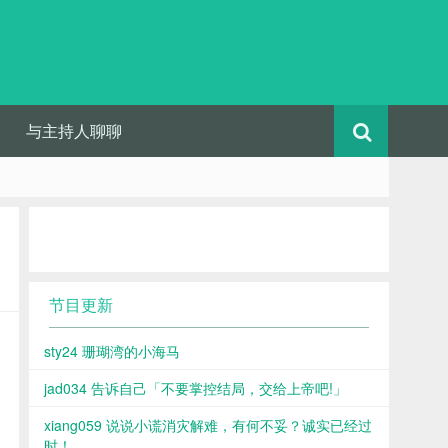
与主持人聊聊
节目更新
sty24 珊瑚湾的小海马
jad034 告诉自己「不要掌控结局，交给上帝吧!」
xiang059 说说小谎消灾解难，有何不妥？诚实已经过
时！