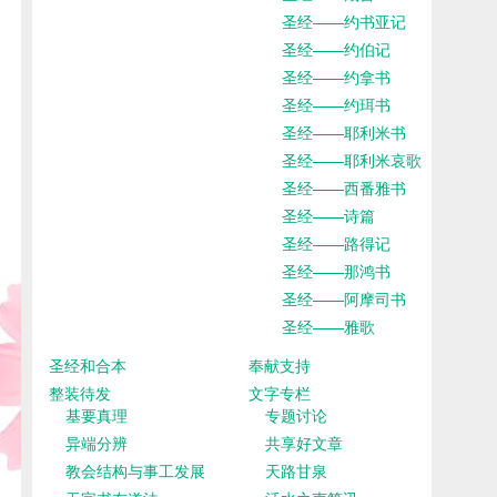
圣经——约书亚记
圣经——约伯记
圣经——约拿书
圣经——约珥书
圣经——耶利米书
圣经——耶利米哀歌
圣经——西番雅书
圣经——诗篇
圣经——路得记
圣经——那鸿书
圣经——阿摩司书
圣经——雅歌
圣经和合本
奉献支持
整装待发
文字专栏
基要真理
专题讨论
异端分辨
共享好文章
教会结构与事工发展
天路甘泉