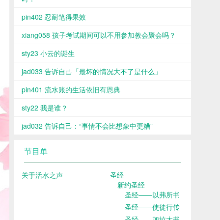
pin402 忍耐笔得果效
xiang058 孩子考试期间可以不用参加教会聚会吗？
sty23 小云的诞生
jad033 告诉自己「最坏的情况大不了是什么」
pin401 流水账的生活依旧有恩典
sty22 我是谁？
jad032 告诉自己：“事情不会比想象中更糟”
节目单
关于活水之声
圣经
新约圣经
圣经——以弗所书
圣经——使徒行传
圣经——加拉太书