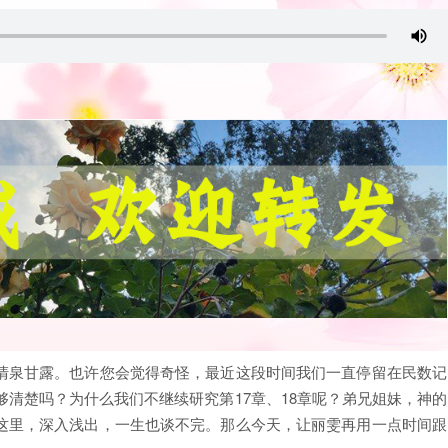
清泉甘露。也许您会觉得奇怪，最近这段时间我们一直停留在民数记
够清楚吗？为什么我们不继续研究第17章、18章呢？弟兄姐妹，神的
这里，深入浅出，一生也谈不完。那么今天，让丽雯再用一点时间跟