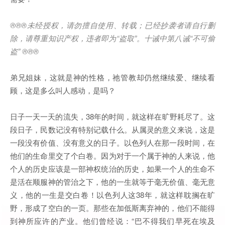
®®®
未经授权，请勿擅自使用、转载；已经抄袭者请自行删
除，请尊重知识产权，违者即为
“
盗取
”
。十诫中第八诫
“
不可偷
盗
” ®®®
弟兄姐妹，这就是神的性格，祂管教却仍然继续爱、继续看
顾，这是多么叫人感动，是吗？
日子一天一天的流失，38年的时间，就这样在旷野耗尽了。这
段日子，民数记没有特别记载什么。从属灵的意义来说，这是
一段没有价值、没有意义的日子。以色列人在那一段时间，在
他们的生命里交了个白卷。因为对于一个属于神的人来说，他
个人的历史应该是一部神权统治的历史，如果一个人的生命不
是活在顺服神的管治之下，他的一生就等于毫无价值、毫无意
义，他的一生是交白卷！以色列人这38年，就这样耽搁在旷
野，形成了空白的一页。那些在加低斯离弃神的，他们不能得
到神所应许的产业。他们曾经说：“巴不得我们早死在埃及