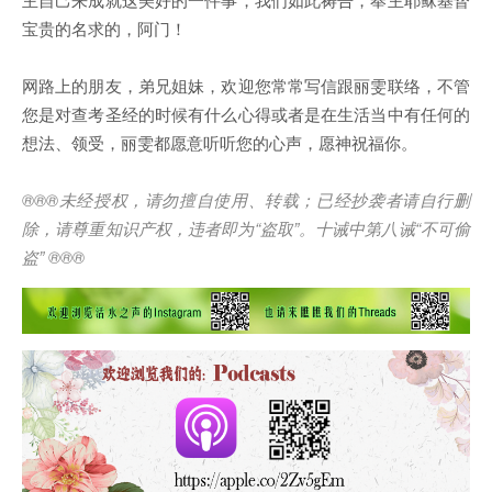
宝贵的名求的，阿门！
网路上的朋友，弟兄姐妹，欢迎您常常写信跟丽雯联络，不管
您是对查考圣经的时候有什么心得或者是在生活当中有任何的
想法、领受，丽雯都愿意听听您的心声，愿神祝福你。
®®®
未经授权，请勿擅自使用、转载；已经抄袭者请自行删
除，请尊重知识产权，违者即为
“
盗取
”
。十诫中第八诫
“
不可偷
盗
” ®®®