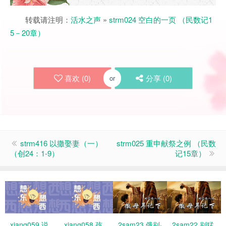
转载请注明：
活水之声
»
strm024 空白的一页 （民数记1
5－20章）
喜欢 (
0
)
分享 (
0
)
or
strm416 以撒娶妻（一）
strm025 重申献祭之例 （民数
（创24：1-9）
记15章）
xiang059 说
xiang058 孩
2sam23 俄别·
2sam22 别猛