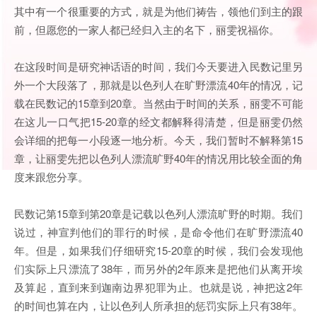
其中有一个很重要的方式，就是为他们祷告，领他们到主的跟
前，但愿您的一家人都已经归入主的名下，丽雯祝福你。
在这段时间是研究神话语的时间，我们今天要进入民数记里另
外一个大段落了，那就是以色列人在旷野漂流40年的情况，记
载在民数记的15章到20章。当然由于时间的关系，丽雯不可能
在这儿一口气把15-20章的经文都解释得清楚，但是丽雯仍然
会详细的把每一小段逐一地分析。今天，我们暂时不解释第15
章，让丽雯先把以色列人漂流旷野40年的情况用比较全面的角
度来跟您分享。
民数记第15章到第20章是记载以色列人漂流旷野的时期。我们
说过，神宣判他们的罪行的时候，是命令他们在旷野漂流40
年。但是，如果我们仔细研究15-20章的时候，我们会发现他
们实际上只漂流了38年，而另外的2年原来是把他们从离开埃
及算起，直到来到迦南边界犯罪为止。也就是说，神把这2年
的时间也算在内，让以色列人所承担的惩罚实际上只有38年。