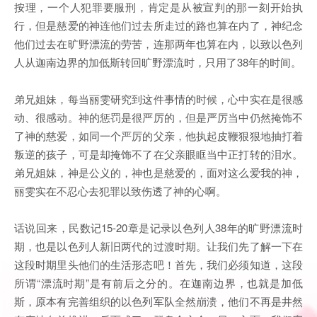
按理，一个人犯罪要服刑，肯定是从被宣判的那一刻开始执
行，但是慈爱的神连他们过去所走过的路也算在内了，神纪念
他们过去在旷野漂流的劳苦，连那两年也算在内，以致以色列
人从迦南边界的加低斯转回旷野漂流时，只用了38年的时间。
弟兄姐妹，每当丽雯研究到这件事情的时候，心中实在是很感
动、很感动。神的惩罚是很严厉的，但是严厉当中仍然掩饰不
了神的慈爱，如同一个严厉的父亲，他执起皮鞭狠狠地抽打着
叛逆的孩子，可是却掩饰不了在父亲眼眶当中正打转的泪水。
弟兄姐妹，神是公义的，神也是慈爱的，面对这么爱我的神，
丽雯实在不忍心去犯罪以致伤透了神的心啊。
话说回来，民数记15-20章是记录以色列人38年的旷野漂流时
期，也是以色列人新旧两代的过渡时期。让我们先了解一下在
这段时期里头他们的生活形态吧！首先，我们必须知道，这段
所谓“漂流时期”是有前后之分的。在迦南边界，也就是加低
斯，原本有完善组织的以色列军队全然崩溃，他们不再是井然