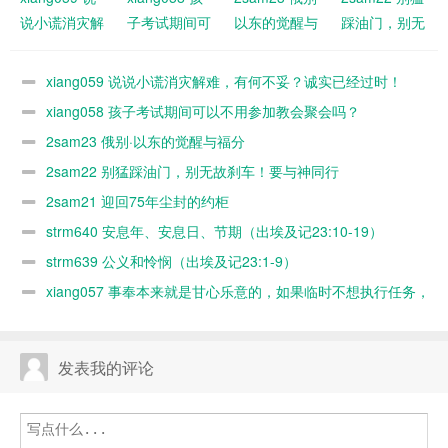
说小谎消灾解
子考试期间可
以东的觉醒与
踩油门，别无
难，有何不
以不用参加教
福分
故刹车！要与
妥？诚实已经
会聚会吗？
神同行
xiang059 说说小谎消灾解难，有何不妥？诚实已经过时！
过时！
xiang058 孩子考试期间可以不用参加教会聚会吗？
2sam23 俄别·以东的觉醒与福分
2sam22 别猛踩油门，别无故刹车！要与神同行
2sam21 迎回75年尘封的约柜
strm640 安息年、安息日、节期（出埃及记23:10-19）
strm639 公义和怜悯（出埃及记23:1-9）
xiang057 事奉本来就是甘心乐意的，如果临时不想执行任务，
随时可以缺席，何必太认真？又不是上班！
发表我的评论