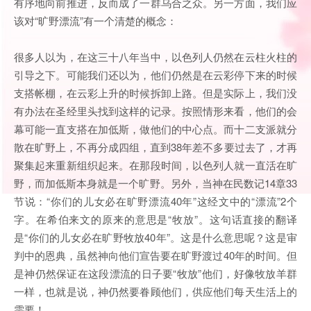
有序地向前推进，反而成了一群乌合之众。另一方面，我们应
该对“旷野漂流”有一个清楚的概念：
很多人以为，在这三十八年当中，以色列人仍然在云柱火柱的
引导之下。可能我们还以为，他们仍然是在云彩停下来的时候
支搭帐棚，在云彩上升的时候拆卸上路。但是实际上，我们没
有办法在圣经里头找到这样的记录。按照情形来看，他们的会
幕可能一直支搭在加低斯，做他们的中心点。而十二支派就分
散在旷野上，不再分成四组，直到38年差不多要过去了，才再
聚集起来重新组织起来。在那段时间，以色列人就一直活在旷
野，而加低斯本身就是一个旷野。另外，当神在民数记14章33
节说：“你们的儿女必在旷野漂流40年”这经文中的“漂流”2个
字。在希伯来文的原来的意思是“牧放”。这句话直接的翻译
是“你们的儿女必在旷野牧放40年”。这是什么意思呢？这是审
判中的恩典，虽然神向他们宣告要在旷野渡过40年的时间。但
是神仍然保证在这段漂流的日子要“牧放”他们，好像牧放羊群
一样，也就是说，神仍然要眷顾他们，供应他们每天生活上的
需要！