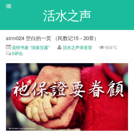
活水之声
strm024 空白的一页 （民数记15－20章）
圣经书卷 “清泉甘露”
活水之声录音室
854℃
0评论