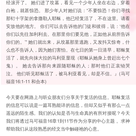
经滚开了。 她们进了坟墓，看见一个少年人坐在右边，穿着
白袍，就甚惊恐。 那少年人对她们说：“不要惊恐！你们寻找
那钉十字架的拿撒勒人耶稣，他已经复活了，不在这里。请看
安放他的地方。 你们可以去告诉他的门徒和彼得，说：‘他在
你们以先往加利利去。在那里你们要见他，正如他从前所告诉
你们的。’” 她们就出来，从坟墓那里逃跑，又发抖又惊奇，什
么也不告诉人，因为她们害怕。在七日的第一日清早，耶稣复
活了，就先向抹大拉的马利亚显现（耶稣从她身上曾赶出七个
鬼）。 她去告诉那向来跟随耶稣的人；那时他们正哀恸哭
泣。 他们听见耶稣活了，被马利亚看见，却是不信。』(马可
福音16:1-11 和合本)
今天要在网路上与听众朋友们分享关于复活的信息。耶稣复活
的信息可以说是一篇耳熟能详的信息，但却又似乎有那么一点
遥远的陌生感。我们的认知是否与生命真的有所对接呢？今天
我们将透过马可福音16章1到11节作为分享的中心主题 。求神
帮助我们从这段熟悉的经文当中触碰祂的心意。