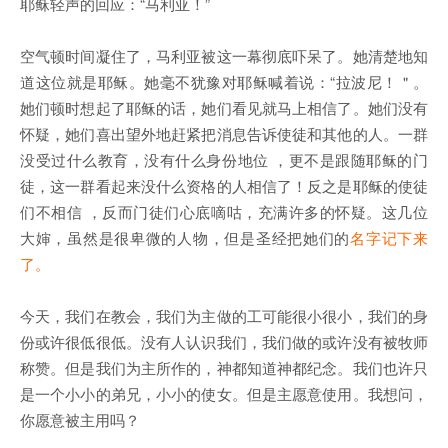
耶稣轻声的回应：“马利亚！”
空气顿时间凝住了，马利亚被这一幕彻底吓呆了。她清楚地知
道这位就是耶稣。她毫不犹豫对耶稣喊着说：“拉波尼！＂。
她们顿时想起了耶稣的话，她们看见就马上相信了。她们没有
怀疑，她们喜出望外地赶紧把消息告诉使徒和其他的人。一群
没受过什么教育，没有什么身份地位 ，更不是跟随耶稣的门
徒，这一群看起来没什么资格的人相信了！反之是耶稣的使徒
们不相信 ，反而门徒们心底嘀咕，充满许多的怀疑。这几位
大婶，虽然是很卑微的人物，但是圣经把她们的
名字记下来
了。
今天，我们在教会，我们为主做的工可能很小很小，我们的身
份或许很低很低。没有人认识我们，我们做的或许没有被牧师
称赞。但是我们为主所作的，神都知道神都纪念。我们也许只
是一个小小的弟兄，小小的使女。但是主愿意使用。我想问，
你愿意被主用吗？