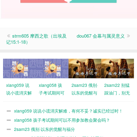
strm605 摩西之歌（出埃及
dou067 会幕与属灵意义
记15:1-18）
xiang059 说
xiang058 孩
2sam23 俄别·
2sam22 别猛
说小谎消灾解
子考试期间可
以东的觉醒与
踩油门，别无
难，有何不
以不用参加教
福分
故刹车！要与
妥？诚实已经
会聚会吗？
神同行
xiang059 说说小谎消灾解难，有何不妥？诚实已经过时！
过时！
xiang058 孩子考试期间可以不用参加教会聚会吗？
2sam23 俄别·以东的觉醒与福分