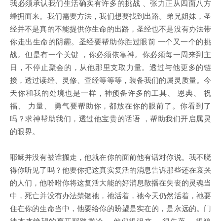
我必须承认我们生活确实有许多的挑战 、张力正从四面八方
蜂拥而来。我们需要方法，我们想要找到出路。弟兄姐妹，圣
经并不是真的不能提供你生命的出路，圣经也不是没有办法带
你走出生命的阴霾。圣经要帮助你胜过眼前 一个又一个的挑
战。但是有一个关键 ，你必须依靠神。你必须每一周来到主
日，不停止聚会的，从他那里支取力量。透过与他更多的链
接，透过读经、灵修、查经等等等，装备我们的属灵质量。今
天你和我的处境也是一样，神预备许多的工具、 恩典、 祝
福、 力量、 勇气要帮助你，都放在你的眼前了。你看到了
吗？求神帮助我们，透过他宝贵的话语 ，帮助我们开启属灵
的眼界。
耶稣并没有被谁搬走，他就在你的面前他有话对你说。我不晓
得你听见了吗？他要你把这真实复活的消息告诉那些还在哀哭
的人们，他吩咐你将这复活大能的好消息散播在失丧的灵魂当
中，死亡并没有办法禁锢祂，祂活着，祂今天仍然活着，祂要
住在你的生命当中，他要给你的盼望是实在的，是永远的。门
徒本来绝望的离开耶路撒冷 ，他们很沮丧 、很失落、 很狼