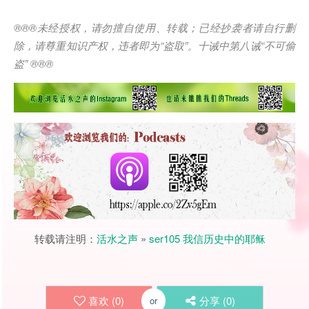
®®®
未经授权，请勿擅自使用、转载；已经抄袭者请自行删
除，请尊重知识产权，违者即为
“
盗取
”
。十诫中第八诫
“
不可偷
盗
” ®®®
转载请注明：
活水之声
»
ser105 我信历史中的耶稣
喜欢 (
0
)
分享 (
0
)
or