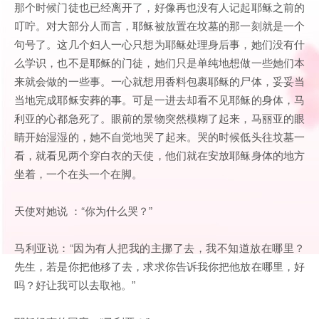
那个时候门徒也已经离开了，好像再也没有人记起耶稣之前的
叮咛。对大部分人而言，耶稣被放置在坟墓的那一刻就是一个
句号了。这几个妇人一心只想为耶稣处理身后事，她们没有什
么学识，也不是耶稣的门徒，她们只是单纯地想做一些她们本
来就会做的一些事。一心就想用香料包裹耶稣的尸体，妥妥当
当地完成耶稣安葬的事。可是一进去却看不见耶稣的身体，马
利亚的心都急死了。眼前的景物突然模糊了起来，马丽亚的眼
睛开始湿湿的，她不自觉地哭了起来。哭的时候低头往坟墓一
看，就看见两个穿白衣的天使，他们就在安放耶稣身体的地方
坐着，一个在头一个在脚。
天使对她说 ：“你为什么哭？”
马利亚说：“因为有人把我的主挪了去，我不知道放在哪里？
先生，若是你把他移了去，求求你告诉我你把他放在哪里，好
吗？好让我可以去取祂。”