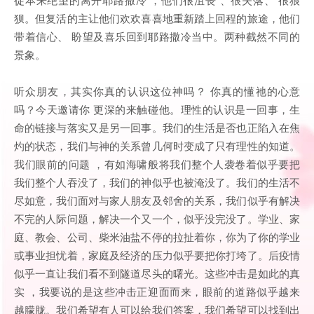
狈。但复活的主让他们欢欢喜喜地重新踏上回程的旅途，他们
带着信心、 盼望及喜乐回到耶路撒冷当中。两种截然不同的
景象。
听众朋友，其实你真的认识这位神吗？ 你真的懂祂的心意
吗？今天邀请你 更深的来触碰他。理性的认识是一回事，生
命的链接与落实又是另一回事。我们的生活是否也正陷入在焦
灼的状态，我们与神的关系曾几何时变成了只有理性的知道。
我们眼前的问题 ，有如海啸般将我们整个人袭卷着似乎要把
我们整个人吞没了，我们的神似乎也被淹没了。我们的生活不
尽如意，我们面对与家人朋友及邻舍的关系，我们似乎有解决
不完的人际问题，解决一个又一个，似乎没完没了。学业、家
庭、教会、公司、柴米油盐不停的拉扯着你，你为了你的学业
或事业担忧着，家庭及经济的压力似乎要把你打垮了。后疫情
似乎一直让我们看不到隧道尽头的曙光。这些冲击是如此的真
实 ，我要说的是这些冲击正迎面而来，眼前的道路似乎越来
越朦胧。我们希望有人可以给我们答案，我们希望可以找到出