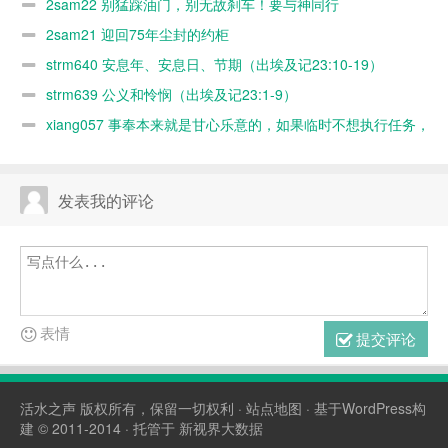
2sam22 别猛踩油门，别无故刹车！要与神同行
2sam21 迎回75年尘封的约柜
strm640 安息年、安息日、节期（出埃及记23:10-19）
strm639 公义和怜悯（出埃及记23:1-9）
xiang057 事奉本来就是甘心乐意的，如果临时不想执行任务，
随时可以缺席，何必太认真？又不是上班！
发表我的评论
表情
提交评论
活水之声
版权所有，保留一切权利 ·
站点地图
· 基于WordPress构
建 © 2011-2014 · 托管于
新视界大数据