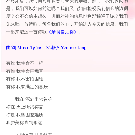
不尽如意，我们面对许多悬而未决的难题。然而，我们要问的
是，我们可以如何前进呢？我们又当如何检视我们信仰的浓稠
度？会不会信主越久，进而对神的信息也逐渐稀释了呢？我们
先来唱一首诗歌，预备我们的心，开始进入今天的信息。我们
一起来唱这一首诗歌
《亲眼看见你》。
曲/词 Music/Lyrics : 邓淑仪 Yvonne Tang
有祢 我生命不一样
有祢 我生命再燃亮
有祢 我不害怕困难
有祢 我有满足的喜乐
我在 深处里求告祢
祢在 天上听我祷告
祢是 我坚固避难所
我赞美祢直到永远
太阳还存 月亮还在