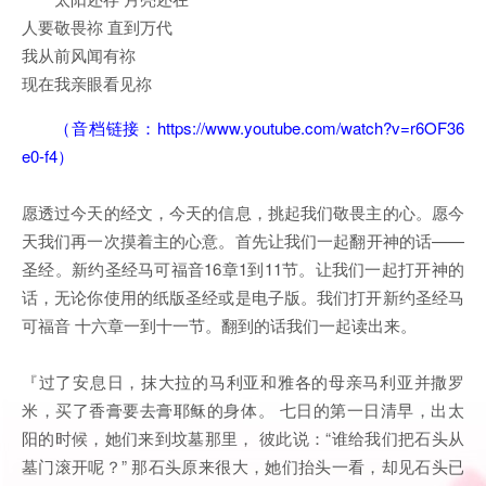
人要敬畏祢 直到万代
我从前风闻有祢
现在我亲眼看见祢
（音档链接：
https://www.youtube.com/watch?v=r6OF36
e0-f4
）
愿透过今天的经文，今天的信息，挑起我们敬畏主的心。愿今
天我们再一次摸着主的心意。首先让我们一起翻开神的话——
圣经。新约圣经马可福音16章1到11节。让我们一起打开神的
话，无论你使用的纸版圣经或是电子版。我们打开新约圣经马
可福音 十六章一到十一节。翻到的话我们一起读出来。
『过了安息日，抹大拉的马利亚和雅各的母亲马利亚并撒罗
米，买了香膏要去膏耶稣的身体。 七日的第一日清早，出太
阳的时候，她们来到坟墓那里， 彼此说：“谁给我们把石头从
墓门滚开呢？” 那石头原来很大，她们抬头一看，却见石头已