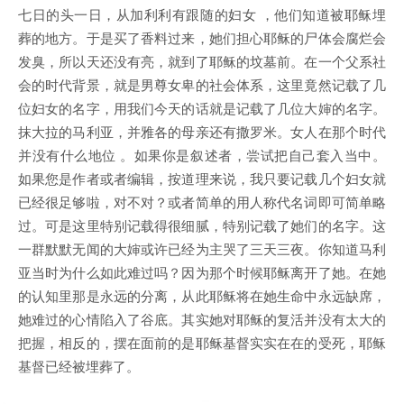
七日的头一日，从加利利有跟随的妇女 ，他们知道被耶稣埋
葬的地方。于是买了香料过来，她们担心耶稣的尸体会腐烂会
发臭，所以天还没有亮，就到了耶稣的坟墓前。在一个父系社
会的时代背景，就是男尊女卑的社会体系，这里竟然记载了几
位妇女的名字，用我们今天的话就是记载了几位大婶的名字。
抹大拉的马利亚，并雅各的母亲还有撒罗米。女人在那个时代
并没有什么地位 。如果你是叙述者，尝试把自己套入当中。
如果您是作者或者编辑，按道理来说，我只要记载几个妇女就
已经很足够啦，对不对？或者简单的用人称代名词即可简单略
过。可是这里特别记载得很细腻，特别记载了她们的名字。这
一群默默无闻的大婶或许已经为主哭了三天三夜。你知道马利
亚当时为什么如此难过吗？因为那个时候耶稣离开了她。在她
的认知里那是永远的分离，从此耶稣将在她生命中永远缺席，
她难过的心情陷入了谷底。其实她对耶稣的复活并没有太大的
把握，相反的，摆在面前的是耶稣基督实实在在的受死，耶稣
基督已经被埋葬了。