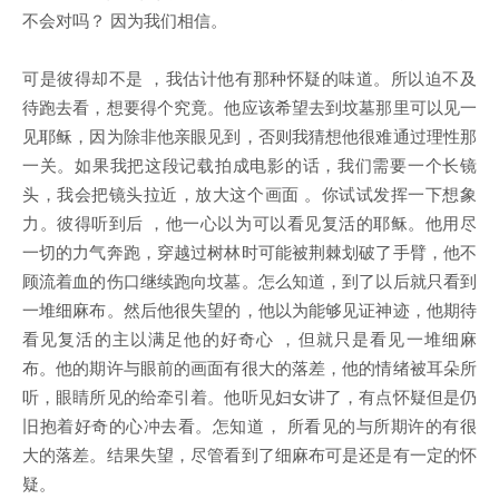
不会对吗？ 因为我们相信。
可是彼得却不是 ，我估计他有那种怀疑的味道。所以迫不及
待跑去看，想要得个究竟。他应该希望去到坟墓那里可以见一
见耶稣，因为除非他亲眼见到，否则我猜想他很难通过理性那
一关。如果我把这段记载拍成电影的话，我们需要一个长镜
头，我会把镜头拉近，放大这个画面 。你试试发挥一下想象
力。彼得听到后 ，他一心以为可以看见复活的耶稣。他用尽
一切的力气奔跑，穿越过树林时可能被荆棘划破了手臂，他不
顾流着血的伤口继续跑向坟墓。怎么知道，到了以后就只看到
一堆细麻布。然后他很失望的，他以为能够见证神迹，他期待
看见复活的主以满足他的好奇心 ，但就只是看见一堆细麻
布。他的期许与眼前的画面有很大的落差，他的情绪被耳朵所
听，眼睛所见的给牵引着。他听见妇女讲了，有点怀疑但是仍
旧抱着好奇的心冲去看。怎知道， 所看见的与所期许的有很
大的落差。结果失望，尽管看到了细麻布可是还是有一定的怀
疑。