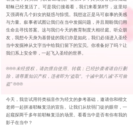
耶稣已经复活了。可是我们接着看，我们来看第8节，这里却
又强调有几个妇女的疑惑与惊慌。我想这正是马可叙事的美感
与力量。叙事者试图让我们在当中发掘问题，并且期盼我们用
生命去寻找答案。这与我们今天的教育制度大相径庭。听众朋
友，我想今天身为基督徒的我们亦是如此，我们必须进入圣经
当中发掘神从文字当中给我们留下的宝贝。你准备好了吗？让
我们系上安全带，一起飞入圣经的世界。
®®®
未经授权，请勿擅自使用、转载；已经抄袭者请自行删
除，请尊重知识产权，违者即为
“
盗取
”
。十诫中第八诫
“
不可偷
盗
” ®®®
今天，我尝试用符类福音作为经文的参考基础，邀请你和楷文
老师一起拼凑耶稣复活的宣告。让我们从软弱门徒的眼帘，一
起窥探两千多年前耶稣复活的场景。看看当中是否有你有我的
影子在当中？