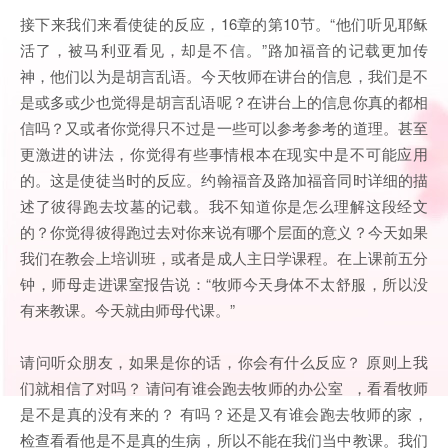
接下来我们来看使徒的反应，16章的第10节。“他们听见耶稣
活了，被马利亚看见，却是不信。”路加福音的记载更加传
神，他们以为是胡言乱语。今天牧师在讲台的信息，我们是不
是或多或少也觉得是胡言乱语呢？在讲台上的信息你真的都相
信吗？又或者你觉得只不过是一些可以参考参考的道理。甚至
更激进的讲法，你觉得有些事情根本在现实中是不可能应用
的。这是使徒当时的反应。约翰福音及路加福音同时详细的描
述了彼得跑去坟墓的记载。我不知道你是怎么理解这段经文
的？你觉得彼得跑过去对你来说有哪个层面的意义？今天如果
我们在教会上培训班，或者是成人主日学课程。在上课前五分
钟，师母走进课室报告说：“牧师今天身体不太舒服，所以没
有来教课。今天就由师母代课。”
请问听众朋友，如果是你的话，你会有什么反应？ 原则上我
们就相信了对吗？ 请问有谁会跑去牧师的办公室 ，看看牧师
是不是真的没有来的？ 有吗？还是又有谁会跑去牧师的家，
检查看看他是不是真的生病，所以不能在我们当中教课。我们