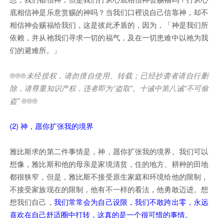
底相信神是乐意赏赐的神吗？当我们口裡说自己信靠神，却不
相信神会赐福给我们，这是彼此矛盾的，因为，「神是我们所
依赖，并从祂我们寻求一切的福气，及在一切患难中以祂为我
们的避难所。」
®®®
未经授权，请勿擅自使用、转载；已经抄袭者请自行删
除，请尊重知识产权，违者即为
“
盗取
”
。十诫中第八诫
“
不可偷
盗
” ®®®
(2) 神，愿你扩张我的境界
雅比斯求的第二件事情是，神，愿你扩张我的境界。我们可以
想像，雅比斯和他的母亲是家境清贫，住的地方、耕种的田地
都很狭窄，但是，雅比斯不接受原生家庭和环境给他的限制，
不接受家族现在的限制，他有不一样的看法，他勇敢迈进。想
想我们自己，
我们常常会为自己设限，我们不敢跨出零，永远
喜欢在自己舒适圈中打转，这真的是一个很可惜的事情。