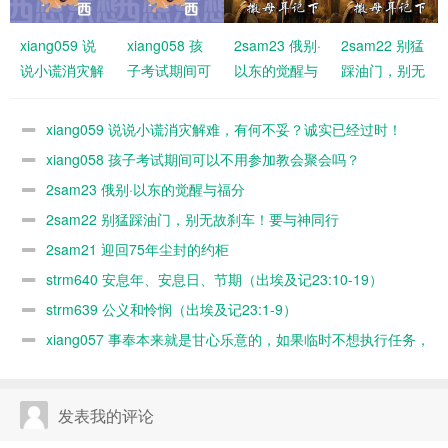
xiang059 说
xiang058 孩
2sam23 俄别·
2sam22 别猛
说小谎消灾解
子考试期间可
以东的觉醒与
踩油门，别无
难，有何不
以不用参加教
福分
故刹车！要与
妥？诚实已经
会聚会吗？
神同行
xiang059 说说小谎消灾解难，有何不妥？诚实已经过时！
过时！
xiang058 孩子考试期间可以不用参加教会聚会吗？
2sam23 俄别·以东的觉醒与福分
2sam22 别猛踩油门，别无故刹车！要与神同行
2sam21 迎回75年尘封的约柜
strm640 安息年、安息日、节期（出埃及记23:10-19）
strm639 公义和怜悯（出埃及记23:1-9）
xiang057 事奉本来就是甘心乐意的，如果临时不想执行任务，
随时可以缺席，何必太认真？又不是上班！
发表我的评论