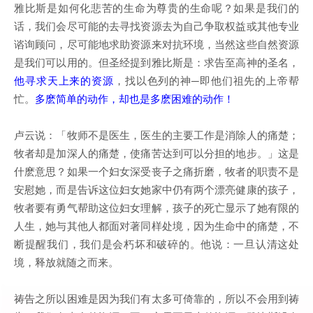
雅比斯是如何化悲苦的生命为尊贵的生命呢？如果是我们的
话，我们会尽可能的去寻找资源去为自己争取权益或其他专业
谘询顾问，尽可能地求助资源来对抗环境，当然这些自然资源
是我们可以用的。但圣经提到雅比斯是：求告至高神的圣名，
他寻求天上来的资源
，找以色列的神─即他们祖先的上帝帮
忙。
多麽简单的动作，却也是多麽困难的动作！
卢云说：「牧师不是医生，医生的主要工作是消除人的痛楚；
牧者却是加深人的痛楚，使痛苦达到可以分担的地步。」这是
什麽意思？如果一个妇女深受丧子之痛折磨，牧者的职责不是
安慰她，而是告诉这位妇女她家中仍有两个漂亮健康的孩子，
牧者要有勇气帮助这位妇女理解，孩子的死亡显示了她有限的
人生，她与其他人都面对著同样处境，因为生命中的痛楚，不
断提醒我们，我们是会朽坏和破碎的。他说：一旦认清这处
境，释放就随之而来。
祷告之所以困难是因为我们有太多可倚靠的，所以不会用到祷