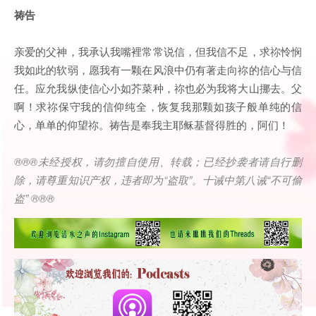
祷告
亲爱的父神，我承认我嘴裡常常说信，但我信不足，求祢怜悯
我如此的软弱，愿我有一颗在风浪中仍有著走向祢的信心与信
任。应允我纵使信心小如芥菜种，祢也必为我将大山挪去。父
啊！求祢保守我的信仰纯全，恢复我那颗如孩子般单纯的信
心，单单的仰望祢。祷告是奉我主耶稣基督得胜的，阿们！
®®®
未经授权，请勿擅自使用、转载；已经抄袭者请自行删
除，请尊重知识产权，违者即为
“
盗取
”
。十诫中第八诫
“
不可偷
盗
” ®®®