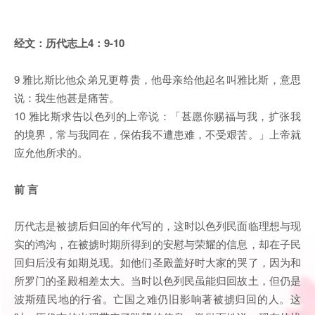
经文：历代志上4：9-10
9 雅比斯比他众弟兄更尊贵，他母亲给他起名叫雅比斯，意思
说：我生他甚是痛苦。
10 雅比斯求告以色列的上帝说：「甚愿你赐福与我，扩张我
的境界，常与我同在，保佑我不遭患难，不受艰苦。」上帝就
应允他所求的。
前 言
历代志是被掳后归回的年代写的，这时以色列民面临理想与现
实的鸿沟，在被掳时期所得到的安慰与荣耀的信息，却在子民
回归后没有如期兑现。如他们圣殿盖好时大家的哭了，因为和
所罗门的圣殿相差太大。当时以色列民虽能归回故土，但仍是
波斯殖民地的行省。亡国之难仍旧影响著被掳归回的人。这