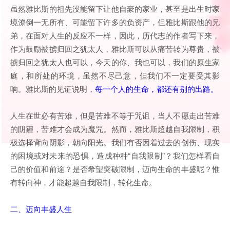
虽然雅比斯的祖先没能留下让他自豪的家业，甚至是出生时家
境潦倒一无所有、可能留下许多的负资产，但雅比斯跟他的兄
弟，在面对人生的反应不一样，因此，历代志的作者写下来，
作为鼓励被掳归回之犹太人，雅比斯可以从痛苦转为尊贵，被
掳归回之犹太人也可以，今天的你、我也可以，我们的原生家
庭，和所处的环境，虽然不尽己意，但我们不一定要受其影
响。雅比斯的见证说明，
每一个人的生命，都还有别的出路。
人生在世必有苦难，但是苦难不等于咒诅，当人不愿走出苦难
的阴霾，苦难才会成为魔咒。然而，雅比斯超越自我限制，积
极选择背向阴影，朝向阳光。我们有否因着过去的创伤、现实
的困境或对未来的恐惧，造成种种“自我限制”？我们怎样看自
己的价值和前途？是否希望突破限制，迈向生命的丰盛呢？惟
有转向神，才能超越自我限制，转化生命。
二、迈向丰盛人生