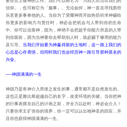
要在世上做神的工作。我们可以称它为「为别人而活出我们的
信仰」，也可称它为「服事」。无论如何，神一直在寻找那些
乐意更多事奉他的人。当你为了荣耀神而开始热切祈求神赐给
你更多的影响力与责任时，神必会把机会与人带到你的生命
中。你可以信靠神，因为，神绝不会把超乎你能力所及的人带
到你面前，因为当神要你去帮助别人时，就必赐下够用的能力
及引导。
当我们开始要为神赢得新的土地时，这一路上我们的
心总是心存畏惧，但同时我们也会经历神一路引导那种莫名的
兴奋。
──神蹟满满的一生
神蹟乃是有神介入而使之发生的事，通常都不是自然发生的。
这也正是雅比斯超越自己的名字，改变环境的关键。当你把神
的行事表摆在自己的计画之前，并全力以赴时，神必会介入！
只要你求主扩张你的境界，你一定可以认出祂神圣的回应，并
且你也获得神蹟满满的一生。