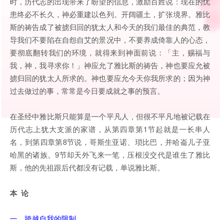
时，历代志的出现带来了盼望的信息，激励百姓说：现在的忧
患终必不长久，神必重建以色列。开阔疆土，扩张境界。雅比
斯的祷告成了被掳归回的犹太人和今天的我们最佳的典范，教
导我们不要陷在自怨自艾的景况中，不要养成倚靠人的心态，
要彻底翻转我们的环境，就得来到神面前说：「主，赐福与
我，神，我寻求你！」神应允了雅比斯的祷告，神也要应允被
掳归回的犹太人所求的。神也要应允今天你我所求的；因为神
过去做过的事，常常是今日要成就之事的预言。
在圣经中雅比斯只能算是一个平凡人，但很不平凡地被记载在
历代志上犹大支派的家谱，从第四章第1节起就是一长串人
名，到第四章第8节说，哥斯生亚诺、琐比巴，并哈崙儿子亚
哈黑的诸族。9节却天外飞来一笔，压根没交代是谁生了雅比
斯，他的先祖跟后代都没有记载，单说雅比斯。
本 论
一、跨越自我的限制