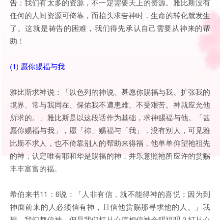
告；我们有太多的资源，不一定需要天上的资源。雅比斯没有
任何的人间资源可倚靠，而抬头求告神时，生命的转化就发生
了。这就是祷告的困难，我们得先承认自己需要从神来的帮
助！
(1) 愿你赐福与我
雅比斯求神说：「以色列的神说、甚愿你赐福与我、扩张我的
境界、常与我同在、保佑我不遭患难、不受艰苦。神就应允他
所求的。」雅比斯是以这段话作为基础，求神赐福与他。「甚
愿你赐福与我」，愿「祢」赐福与「我」，没有别人，可见雅
比斯不求人，也不倚靠别人的帮助来得福，他单单仰望祂祖先
的神，认定唯有耶和华是赐福的神，并乐意照祂所应许的赏赐
丰丰富富的福。
希伯来书11：6说：「人非有信，就不能得神的喜悦；因为到
神面前来的人必须信有神，且信他赏赐那寻求他的人。」我
想，我们都信神，但是我们打从心底相信神会赐福吗？打从心