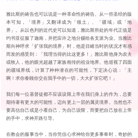
雅比斯的祷告也可以说是一种革命性的祷告。从一些圣经的版
本可知，「境界」又翻译成为「领土」、「疆域」或「地
界」。从以色列的近代史可以知道，雅比斯所处的年代正值是
约书亚征服了迦南，并把应许之地分赐给各支派为业。当雅比
斯向神呼求「扩张我的境界」时，他是目睹当时的状况才有感
而发的感受到：「我理当得的比这更多！」雅比斯他身为农夫
或牧人，他的眼光超越了家族相传的祖业地界。他巡视了四面
的疆域界线，计算了种种潜在的可能性，下定决心说：「主
啊！求你眷顾你交在我手中的一切，大大扩张它吧！」
我们每一位基督徒都不应该设限上帝在我们身上的作为，总要
期待著有更大的可能性，迈向更上一层的属灵境界。当然也不
要高估自己或是小看自己，为自己设限，而要把自己放在上帝
的手中，求神开路引导。
在教会的服事当中，当你凭信心求神给你更多事奉时，奇妙的