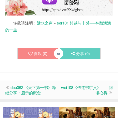
转载请注明：
活水之声
»
ser101 跨越与丰盛──神蹟满满
的一生
喜欢 (
0
)
分享 (
0
)
or
dou062 《天下第一书》释
wei108《传道书讲义》——阅
经分享：启示的概念
读心得