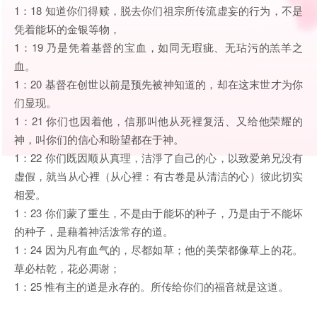
1：18 知道你们得赎，脱去你们祖宗所传流虚妄的行为，不是
凭着能坏的金银等物，
1：19 乃是凭着基督的宝血，如同无瑕疵、无玷污的羔羊之
血。
1：20 基督在创世以前是预先被神知道的，却在这末世才为你
们显现。
1：21 你们也因着他，信那叫他从死裡复活、又给他荣耀的
神，叫你们的信心和盼望都在于神。
1：22 你们既因顺从真理，洁淨了自己的心，以致爱弟兄没有
虚假，就当从心裡（从心裡：有古卷是从清洁的心）彼此切实
相爱。
1：23 你们蒙了重生，不是由于能坏的种子，乃是由于不能坏
的种子，是藉着神活泼常存的道。
1：24 因为凡有血气的，尽都如草；他的美荣都像草上的花。
草必枯乾，花必凋谢；
1：25 惟有主的道是永存的。所传给你们的福音就是这道。