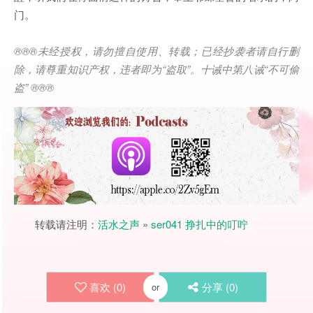
门。
®®®
未经授权，请勿擅自使用、转载；已经抄袭者请自行删
除，请尊重知识产权，违者即为
“
盗取
”
。十诫中第八诫
“
不可偷
盗
” ®®®
转载请注明：
活水之声
»
ser041 挣扎中的叮咛
喜欢 (
0
)
分享 (
0
)
or