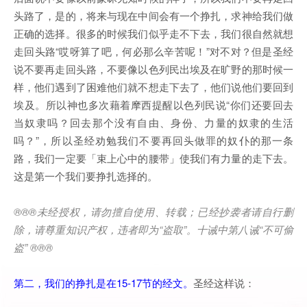
头路了，是的，将来与现在中间会有一个挣扎，求神给我们做
正确的选择。很多的时候我们似乎走不下去，我们很自然就想
走回头路“哎呀算了吧，何必那么辛苦呢！”对不对？但是圣经
说不要再走回头路，不要像以色列民出埃及在旷野的那时候一
样，他们遇到了困难他们就不想走下去了，他们说他们要回到
埃及。所以神也多次藉着摩西提醒以色列民说“你们还要回去
当奴隶吗？回去那个没有自由、身份、力量的奴隶的生活
吗？”，所以圣经劝勉我们不要再回头做罪的奴仆的那一条
路，我们一定要「束上心中的腰带」使我们有力量的走下去。
这是第一个我们要挣扎选择的。
®®®
未经授权，请勿擅自使用、转载；已经抄袭者请自行删
除，请尊重知识产权，违者即为
“
盗取
”
。十诫中第八诫
“
不可偷
盗
” ®®®
第二，我们的挣扎是在15-17节的经文。
圣经这样说：