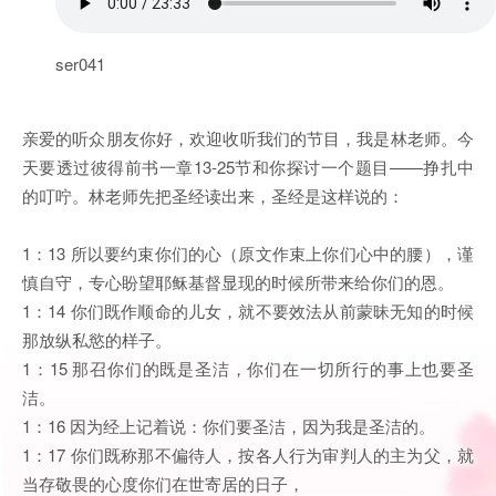
ser041
亲爱的听众朋友你好，欢迎收听我们的节目，我是林老师。今
天要透过彼得前书一章13-25节和你探讨一个题目——挣扎中
的叮咛。林老师先把圣经读出来，圣经是这样说的：
1：13 所以要约束你们的心（原文作束上你们心中的腰），谨
慎自守，专心盼望耶稣基督显现的时候所带来给你们的恩。
1：14 你们既作顺命的儿女，就不要效法从前蒙昧无知的时候
那放纵私慾的样子。
1：15 那召你们的既是圣洁，你们在一切所行的事上也要圣
洁。
1：16 因为经上记着说：你们要圣洁，因为我是圣洁的。
1：17 你们既称那不偏待人，按各人行为审判人的主为父，就
当存敬畏的心度你们在世寄居的日子，