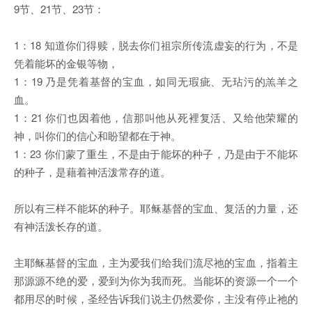
9节、21节、23节：
1：18 知道你们得赎，脱去你们祖宗所传流虚妄的行为，不是
凭着能坏的金银等物，
1：19 乃是凭着基督的宝血，如同无瑕疵、无玷污的羔羊之
血。
1：21 你们也因着他，信那叫他从死裡复活、又给他荣耀的
神，叫你们的信心和盼望都在于神。
1：23 你们蒙了重生，不是由于能坏的种子，乃是由于不能坏
的种子，是藉着神活泼常存的道。
所以有三样不能坏的种子。耶稣基督的宝血、复活的力量，还
有神活泼长存的道。
主耶稣基督的宝血，主为爱我们给我们流尽祂的宝血，指着主
那源源不绝的爱，爱到为你为我而死。当能坏的资源一个一个
都用尽的时候，圣经告诉我们说主仍然爱你，主没有停止祂的