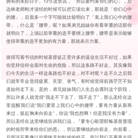
拥有的美好日子。13节这里说，「所以要约束你们的心」，后
边林老师刚才读经的时候可以把它读出来，那就是「你们心中
的腰」，后面多一个字可能就比较明白了「束上我们心中的腰
带」，什么是「腰带」呢？如果弟兄姐妹你有看举重的话那你
就明白了，上场以前举重的选手要绑上腰带，腰带是表示能够
使得举重的选手更加的有力量，那就表示力量。
彼得写着书信的时候基督徒正受许多的逼迫生活不好过，如果
你坚持信仰会面对生命的危险，所以这条路不好走。其实像我
们今天的生活一样这条路也不好走，对不对呢？走不久之后我
们就常常会觉得疲累、失望、丧气，有时候觉得前路茫茫不知
道如何走下去。是的，弟兄姐妹我们人生总会遇到这个阶段，
所以许多人就觉得“我走不下去了、我不走了”，那么圣经在这
里提醒我们说“我们要竖上我们心中的腰带，要有力量从新再
来过，挺起胸来向前走”，你说“我也想啊！但是我没有力量”，
所以圣经在这里继续告诉我们说，『要专心盼望耶稣基督显现
的时候所带来给你们的恩』，所以要继续的向前走、向前看，
后面说不要像以前蒙昧无知时候的样子，所以我们不要再走回