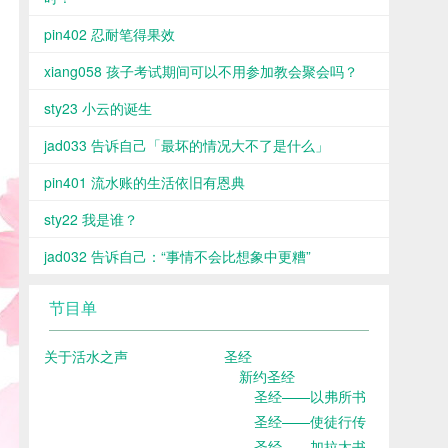
pin402 忍耐笔得果效
xiang058 孩子考试期间可以不用参加教会聚会吗？
sty23 小云的诞生
jad033 告诉自己「最坏的情况大不了是什么」
pin401 流水账的生活依旧有恩典
sty22 我是谁？
jad032 告诉自己：“事情不会比想象中更糟”
节目单
关于活水之声
圣经
新约圣经
圣经——以弗所书
圣经——使徒行传
圣经——加拉太书