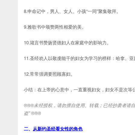
8.申命记中，男人、女人、小孩“一同”聚集敬拜。
9.雅歌书中颂赞两性相爱的美。
10.箴言书赞扬贤德妇人在家庭中的影响力。
11.圣经劝人以敬虔能干的妇女为学习的榜样：哈拿、
12.常常强调要照顾寡妇。
小结：在上帝的心意中，一直重视妇女，妇女不是次等
®®®未经授权，请勿擅自使用、转载；已经抄袭者请自
盗” ®®®
二、
从新约圣经看女性的角色