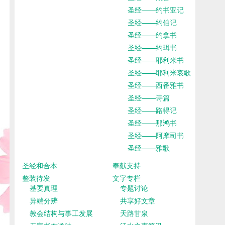
圣经——约书亚记
圣经——约伯记
圣经——约拿书
圣经——约珥书
圣经——耶利米书
圣经——耶利米哀歌
圣经——西番雅书
圣经——诗篇
圣经——路得记
圣经——那鸿书
圣经——阿摩司书
圣经——雅歌
圣经和合本
奉献支持
整装待发
文字专栏
基要真理
专题讨论
异端分辨
共享好文章
教会结构与事工发展
天路甘泉