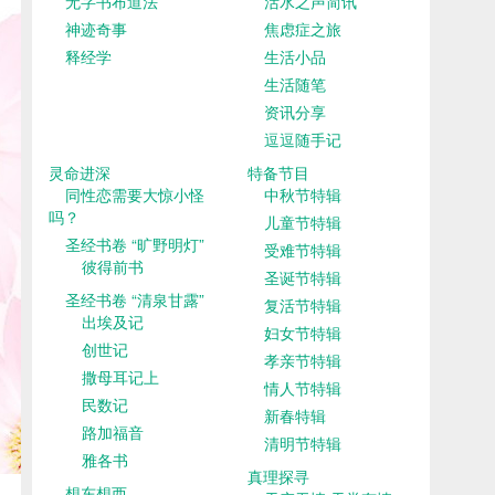
无字书布道法
活水之声简讯
神迹奇事
焦虑症之旅
释经学
生活小品
生活随笔
资讯分享
逗逗随手记
灵命进深
特备节目
同性恋需要大惊小怪
中秋节特辑
吗？
儿童节特辑
圣经书卷 “旷野明灯”
受难节特辑
彼得前书
圣诞节特辑
圣经书卷 “清泉甘露”
复活节特辑
出埃及记
妇女节特辑
创世记
孝亲节特辑
撒母耳记上
情人节特辑
民数记
新春特辑
路加福音
清明节特辑
雅各书
真理探寻
想东想西