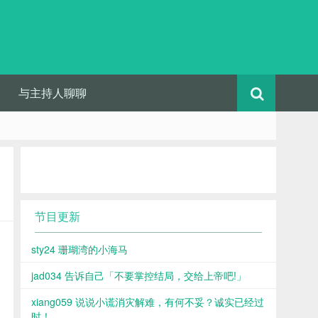
与主持人聊聊
节目更新
sty24 珊瑚湾的小海马
jad034 告诉自己「不要掌控结局，交给上帝吧!」
xiang059 说说小谎消灾解难，有何不妥？诚实已经过
时！