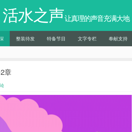
活水之声
让真理的声音充满大地
深
整装待发
特备节目
文字专栏
奉献支持
-2章
评论