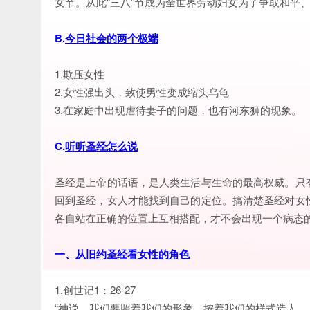
女节。从此“三八”节成为全世界劳动妇女为了争取和平
B.
今日社会的两个极端
1.欺压女性
2.女性强出头，致使男性变成缩头乌龟
3.在家庭中出现虐待妻子的问题，也有河东狮的现象。
C.
听听圣经怎么说
圣经是上帝的话语，是人类生活与生命的最高权威。只
回到圣经，女人才能找到自己的定位。搞清楚圣经对女
各自站在正确的位置上互相搭配，才不会出现一个病态
一、
从旧约圣经看女性的角色
1.创世记1：26-27
“神说，我们要照着我们的形象，按着我们的样式造人…