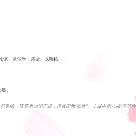
亚比该、拿俄米、路德、以斯帖……
公民。
行删除，请尊重知识产权，违者即为“盗取”。十诫中第八诫“不可偷