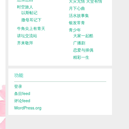
天灾无情 天堂有情
时空旅人
月下心曲
以斯帖记
活水故事集
撒母耳记下
银发常青
牛角尖上有青天
青少年
讲坛交流站
大家一起酷
齐来敬拜
广播剧
恋爱与择偶
精彩一生
功能
登录
条目feed
评论feed
WordPress.org