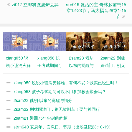
zi017 立即将微波炉丢弃
ser019 复活的主 哥林多前书15
章12-23节，马太福音28章1-15
节
xiang059 说
xiang058 孩
2sam23 俄别·
2sam22 别猛
说小谎消灾解
子考试期间可
以东的觉醒与
踩油门，别无
难，有何不
以不用参加教
福分
故刹车！要与
妥？诚实已经
会聚会吗？
神同行
xiang059 说说小谎消灾解难，有何不妥？诚实已经过时！
过时！
xiang058 孩子考试期间可以不用参加教会聚会吗？
2sam23 俄别·以东的觉醒与福分
2sam22 别猛踩油门，别无故刹车！要与神同行
2sam21 迎回75年尘封的约柜
strm640 安息年、安息日、节期（出埃及记23:10-19）