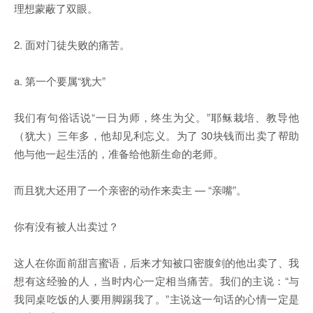
理想蒙蔽了双眼。
2. 面对门徒失败的痛苦。
a. 第一个要属“犹大”
我们有句俗话说“一日为师，终生为父。”耶稣栽培、教导他
（犹大）三年多，他却见利忘义。为了 30块钱而出卖了帮助
他与他一起生活的，准备给他新生命的老师。
而且犹大还用了一个亲密的动作来卖主 — “亲嘴”。
你有没有被人出卖过？
这人在你面前甜言蜜语，后来才知被口密腹剑的他出卖了、我
想有这经验的人，当时内心一定相当痛苦。我们的主说：“与
我同桌吃饭的人要用脚踢我了。”主说这一句话的心情一定是