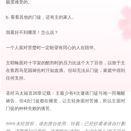
极度难受的。
b. 看看其他的门徒，还有主的家人。
我看好不到哪里！怎么说？
一个人面对苦楚时一定盼望有同心的人在陪伴。
主耶稣面对十字架的酷刑时的压力比这个大了百倍，以致于主
在客西马尼园祷告时汗如血滴。但却无法从门徒，家庭中得到
任何支持。
圣经马太福音26章记载：主最少有4次邀请门徒与祂一同儆醒
祷告。但4次门徒都在睡觉，让主轻身面对苦难，所以主面对
门徒的种种失败的痛苦。
®®®
未经授权，请勿擅自使用、转载；已经抄袭者请自行删
除，请尊重知识产权，违者即为
“
盗取
”
。十诫中第八诫
“
不可偷