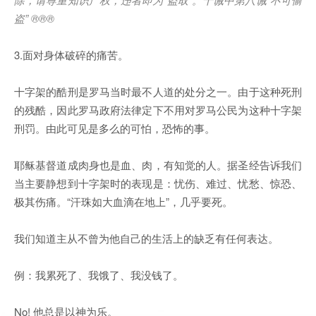
盗
” ®®®
3.面对身体破碎的痛苦。
十字架的酷刑是罗马当时最不人道的处分之一。由于这种死刑
的残酷，因此罗马政府法律定下不用对罗马公民为这种十字架
刑罚。由此可见是多么的可怕，恐怖的事。
耶稣基督道成肉身也是血、肉，有知觉的人。据圣经告诉我们
当主要静想到十字架时的表现是：忧伤、难过、忧愁、惊恐、
极其伤痛。“汗珠如大血滴在地上”，几乎要死。
我们知道主从不曾为他自己的生活上的缺乏有任何表达。
例：我累死了、我饿了、我没钱了。
No! 他总是以神为乐。