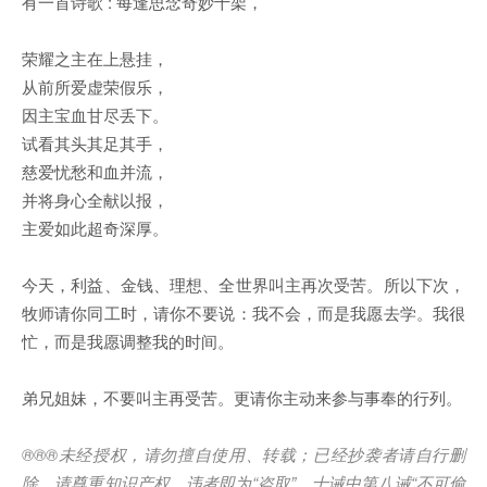
有一首诗歌 : 每逢思念奇妙十架，
荣耀之主在上悬挂，
从前所爱虚荣假乐，
因主宝血甘尽丢下。
试看其头其足其手，
慈爱忧愁和血并流，
并将身心全献以报，
主爱如此超奇深厚。
今天，利益、金钱、理想、全世界叫主再次受苦。所以下次，
牧师请你同工时，请你不要说：我不会，而是我愿去学。我很
忙，而是我愿调整我的时间。
弟兄姐妹，不要叫主再受苦。更请你主动来参与事奉的行列。
®®®
未经授权，请勿擅自使用、转载；已经抄袭者请自行删
除，请尊重知识产权，违者即为
“
盗取
”
。十诫中第八诫
“
不可偷