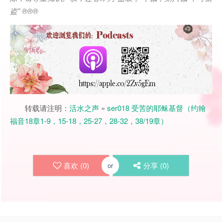
盗
” ®®®
转载请注明：
活水之声
»
ser018 受苦的耶稣基督（约翰
福音18章1-9，15-18，25-27，28-32，38/19章）
喜欢 (
0
)
分享 (
0
)
or