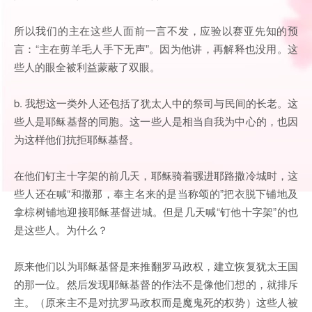
所以我们的主在这些人面前一言不发，应验以赛亚先知的预
言：“主在剪羊毛人手下无声”。因为他讲，再解释也没用。这
些人的眼全被利益蒙蔽了双眼。
b. 我想这一类外人还包括了犹太人中的祭司与民间的长老。这
些人是耶稣基督的同胞。这一些人是相当自我为中心的，也因
为这样他们抗拒耶稣基督。
在他们钉主十字架的前几天，耶稣骑着骡进耶路撒冷城时，这
些人还在喊“和撒那，奉主名来的是当称颂的”把衣脱下铺地及
拿棕树铺地迎接耶稣基督进城。但是几天喊“钉他十字架”的也
是这些人。为什么？
原来他们以为耶稣基督是来推翻罗马政权，建立恢复犹太王国
的那一位。然后发现耶稣基督的作法不是像他们想的，就排斥
主。（原来主不是对抗罗马政权而是魔鬼死的权势）这些人被