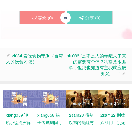
喜欢 (
0
)
分享 (
0
)
or
zi034 爱吃食物守则（台湾
niu036 “是不是人的年纪大了真
人的饮食习惯）
的需要有个伴？我常觉很孤
单，但我也知道有主我就应该
知足……”
xiang059 说
xiang058 孩
2sam23 俄别·
2sam22 别猛
说小谎消灾解
子考试期间可
以东的觉醒与
踩油门，别无
难，有何不
以不用参加教
福分
故刹车！要与