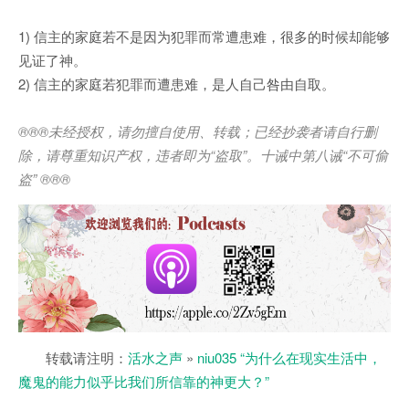
1) 信主的家庭若不是因为犯罪而常遭患难，很多的时候却能够
见证了神。
2) 信主的家庭若犯罪而遭患难，是人自己咎由自取。
®®®
未经授权，请勿擅自使用、转载；已经抄袭者请自行删
除，请尊重知识产权，违者即为
“
盗取
”
。十诫中第八诫
“
不可偷
盗
” ®®®
转载请注明：
活水之声
»
niu035 “为什么在现实生活中，
魔鬼的能力似乎比我们所信靠的神更大？”