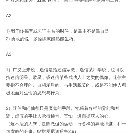
A2
1) 我们传福音或见证主名的时候，是靠主不是靠自己
2) 勇敢的说，多操练就能熟能生巧。
A3
1）广义上来说，迷信是指迷信宗教、迷信某种学说，也可以
指迷信明星、歌星，或迷信某些成功人士之类的偶像。迷信主
要指不合理的、自相矛盾的、与生活脱节的，或是不能使人积
极地面对生命的思想与行为。
2）迷信和问仙都只是魔鬼的手段。牠藉着各样的异能和神
迹，虚假的事让人觉得稀奇、害怕，进而掳获人的心。
（这不法的人来，是照撒但的运动，行各样的异能神迹，和一
切虚假的奇事。帖撒罗尼迦后书2:9）