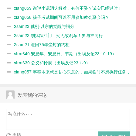
妥？诚实已经
会聚会吗？
神同行
xiang059 说说小谎消灾解难，有何不妥？诚实已经过时！
过时！
xiang058 孩子考试期间可以不用参加教会聚会吗？
2sam23 俄别·以东的觉醒与福分
2sam22 别猛踩油门，别无故刹车！要与神同行
2sam21 迎回75年尘封的约柜
strm640 安息年、安息日、节期（出埃及记23:10-19）
strm639 公义和怜悯（出埃及记23:1-9）
xiang057 事奉本来就是甘心乐意的，如果临时不想执行任务，
随时可以缺席，何必太认真？又不是上班！
发表我的评论
表情