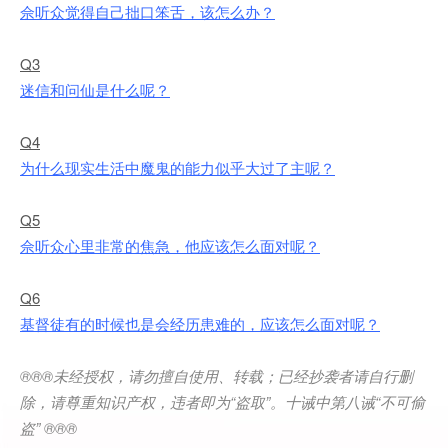
佘听众觉得自己拙口笨舌，该怎么办？
Q3
迷信和问仙是什么呢？
Q4
为什么现实生活中魔鬼的能力似乎大过了主呢？
Q5
佘听众心里非常的焦急，他应该怎么面对呢？
Q6
基督徒有的时候也是会经历患难的，应该怎么面对呢？
®®®
未经授权，请勿擅自使用、转载；已经抄袭者请自行删
除，请尊重知识产权，违者即为
“
盗取
”
。十诫中第八诫
“
不可偷
盗
” ®®®