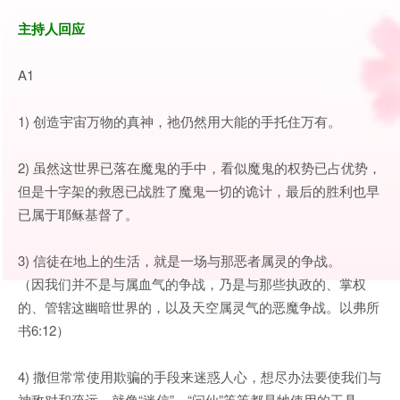
主持人回应
A1
1) 创造宇宙万物的真神，祂仍然用大能的手托住万有。
2) 虽然这世界已落在魔鬼的手中，看似魔鬼的权势已占优势，
但是十字架的救恩已战胜了魔鬼一切的诡计，最后的胜利也早
已属于耶稣基督了。
3) 信徒在地上的生活，就是一场与那恶者属灵的争战。
（因我们并不是与属血气的争战，乃是与那些执政的、掌权
的、管辖这幽暗世界的，以及天空属灵气的恶魔争战。以弗所
书6:12）
4) 撒但常常使用欺骗的手段来迷惑人心，想尽办法要使我们与
神敌对和疏远，就像“迷信”、“问仙”等等都是牠使用的工具。