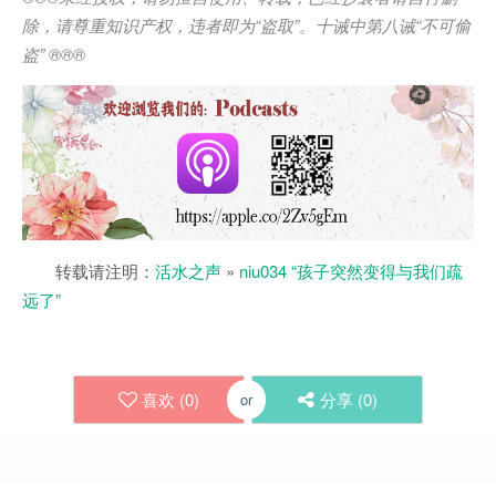
除，请尊重知识产权，违者即为
“
盗取
”
。十诫中第八诫
“
不可偷
盗
” ®®®
转载请注明：
活水之声
»
niu034 “孩子突然变得与我们疏
远了”
喜欢 (
0
)
分享 (
0
)
or