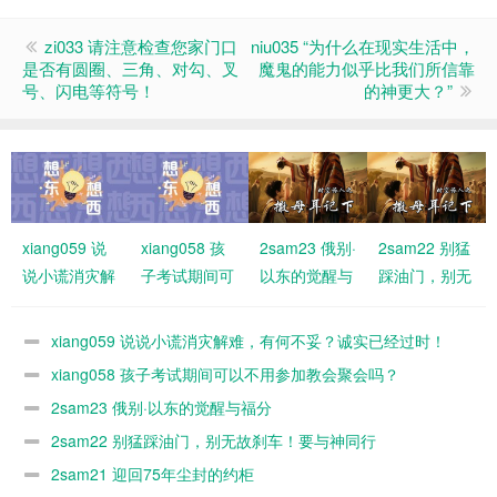
zi033 请注意检查您家门口
niu035 “为什么在现实生活中，
是否有圆圈、三角、对勾、叉
魔鬼的能力似乎比我们所信靠
号、闪电等符号！
的神更大？”
xiang059 说
xiang058 孩
2sam23 俄别·
2sam22 别猛
说小谎消灾解
子考试期间可
以东的觉醒与
踩油门，别无
难，有何不
以不用参加教
福分
故刹车！要与
妥？诚实已经
会聚会吗？
神同行
xiang059 说说小谎消灾解难，有何不妥？诚实已经过时！
过时！
xiang058 孩子考试期间可以不用参加教会聚会吗？
2sam23 俄别·以东的觉醒与福分
2sam22 别猛踩油门，别无故刹车！要与神同行
2sam21 迎回75年尘封的约柜