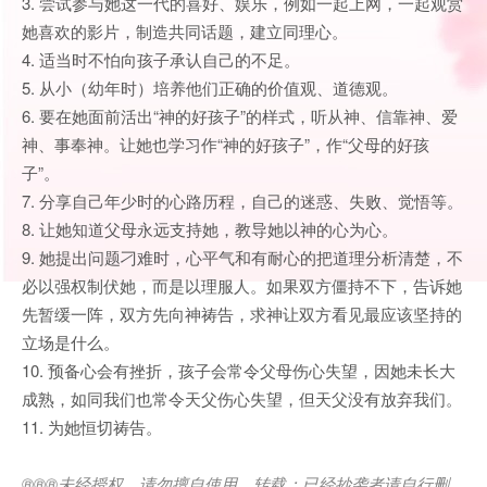
3. 尝试参与她这一代的喜好、娱乐，例如一起上网，一起观赏
她喜欢的影片，制造共同话题，建立同理心。
4. 适当时不怕向孩子承认自己的不足。
5. 从小（幼年时）培养他们正确的价值观、道德观。
6. 要在她面前活出“神的好孩子”的样式，听从神、信靠神、爱
神、事奉神。让她也学习作“神的好孩子”，作“父母的好孩
子”。
7. 分享自己年少时的心路历程，自己的迷惑、失败、觉悟等。
8. 让她知道父母永远支持她，教导她以神的心为心。
9. 她提出问题刁难时，心平气和有耐心的把道理分析清楚，不
必以强权制伏她，而是以理服人。如果双方僵持不下，告诉她
先暂缓一阵，双方先向神祷告，求神让双方看见最应该坚持的
立场是什么。
10. 预备心会有挫折，孩子会常令父母伤心失望，因她未长大
成熟，如同我们也常令天父伤心失望，但天父没有放弃我们。
11. 为她恒切祷告。
®®®
未经授权，请勿擅自使用、转载；已经抄袭者请自行删