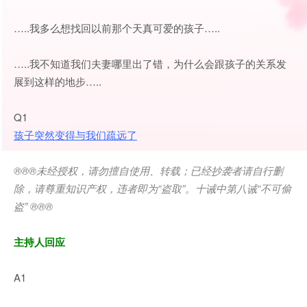
…..我多么想找回以前那个天真可爱的孩子…..
…..我不知道我们夫妻哪里出了错，为什么会跟孩子的关系发
展到这样的地步…..
Q1
孩子突然变得与我们疏远了
®®®
未经授权，请勿擅自使用、转载；已经抄袭者请自行删
除，请尊重知识产权，违者即为
“
盗取
”
。十诫中第八诫
“
不可偷
盗
” ®®®
主持人回应
A1