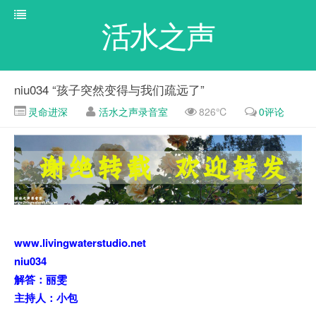
活水之声
niu034 “孩子突然变得与我们疏远了”
灵命进深
活水之声录音室
826℃
0评论
www.livingwaterstudio.net
niu034
解答：丽雯
主持人：小包