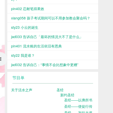
pin402 忍耐笔得果效
xiang058 孩子考试期间可以不用参加教会聚会吗？
sty23 小云的诞生
jad033 告诉自己「最坏的情况大不了是什么」
pin401 流水账的生活依旧有恩典
sty22 我是谁？
jad032 告诉自己：“事情不会比想象中更糟”
节目单
关于活水之声
圣经
新约圣经
圣经——以弗所书
圣经——使徒行传
圣经——加拉太书