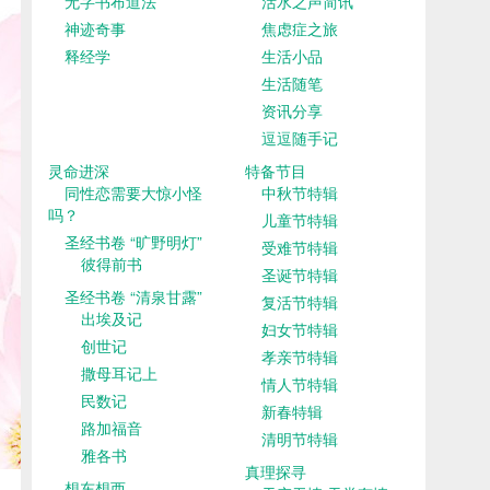
无字书布道法
活水之声简讯
神迹奇事
焦虑症之旅
释经学
生活小品
生活随笔
资讯分享
逗逗随手记
灵命进深
特备节目
同性恋需要大惊小怪
中秋节特辑
吗？
儿童节特辑
圣经书卷 “旷野明灯”
受难节特辑
彼得前书
圣诞节特辑
圣经书卷 “清泉甘露”
复活节特辑
出埃及记
妇女节特辑
创世记
孝亲节特辑
撒母耳记上
情人节特辑
民数记
新春特辑
路加福音
清明节特辑
雅各书
真理探寻
想东想西