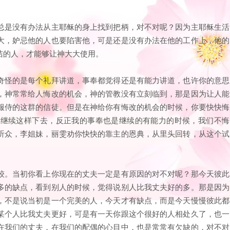
总是没有办法从主耶稣的身上找到把柄，对不对呢？因为主耶稣生活
大，妒忌他的人也要陷害他，可是还是没有办法在他的工作上，他的
洁的人，才能够让神大大使用。
奇怪的是每个礼拜讲道，事奉都觉得还是有能力讲道，也许你的意思
，神常常给人悔改的机会，神的管教没有立刻临到，那是因为让人能
服侍的这群的信徒。但是在神给你有悔改的机会的时候，你要快快悔
以继续这样下去，反正我的事奉也是继续的有能力的时候，我们不悔
听众，李姐妹，丽雯劝你快快的靠主的恩典，从里头回转，从这个试
较。当初你看上你现在的丈夫一定是有原因的对不对呢？那今天彼此
多的缺点，看到别人的时候，觉得说别人比我丈夫好的多。那是因为
，不是说当初是一个完美的人，今天才有缺点，而是今天慢慢彼此都
某个人比我丈夫更好，可是有一天你跟这个很好的人相处久了，也一
在我们的丈夫，在我们的配偶的心目中，也是常常有欠缺的，对不对