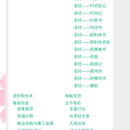
圣经——约书亚记
圣经——约伯记
圣经——约拿书
圣经——约珥书
圣经——耶利米书
圣经——耶利米哀歌
圣经——西番雅书
圣经——诗篇
圣经——路得记
圣经——那鸿书
圣经——阿摩司书
圣经——雅歌
圣经和合本
奉献支持
整装待发
文字专栏
基要真理
专题讨论
异端分辨
共享好文章
教会结构与事工发展
天路甘泉