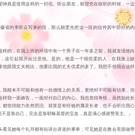
望神真是使用这样的一封信。听众朋友，盼望您在收听的时候，一边
安徽省的李听众写来的信，那么丽雯先把这一段的信件其中部分的内
这样的，在我上班的环境中有一个男子在一年多之前，我就发现他向
击，这引起我开始注意他。是的，他是一个很优柔的人，在我身上缺
拿他跟我丈夫相比，他要比我的丈夫优柔的多了。我想不但我会这样
，我根本不可能和他有一丝感情上的关系，更绝对不可能有结果，但
这样我一面祷告，一面对付自己的内心。我也觉得奇怪，虽然如此长
，都觉得能力依然照旧。就算是有经验的属灵长者，也不会听出我心
恩不是靠自己，完全是靠耶稣基督的宝血，真是满心感谢赞美主。』
头看见她每个礼拜都有站讲台讲道的事奉，可见她是在教会里面做带