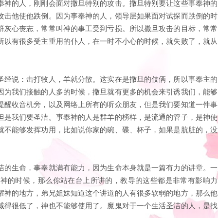
奉神的人，刚刚会面对撒旦特别的攻击。撒旦特别要让这些事奉神的
攻击他使他跌倒。因为事奉神的人，领导层如果面对试探而跌倒的时
群灰心丧志，常常叫神的事工受到亏损。所以撒旦攻击的目标，常常
所以有很多受主重用的仆人，在一时不小心的时候，就失败了，就从
圣经说：击打牧人，羊就分散。这实在是撒旦的伎俩，所以事奉主的
因为我们接触的人多的时候，撒旦就有更多的机会来引诱我们，能够
提醒收音机旁，以及网络上所有的听众朋友，但是我们要知道一件事
但是我们要圣洁。事奉神的人是群羊的榜样，是流通的管子，是神使
就不能够发挥功用，比如说你家的碗、碟、杯子，如果是肮脏的，没
洁的生命，事奉就满有能力，因为生命本身就是一篇有力的讲章。一
耀神的时候，那么你站在台上所讲的，教导的这些都是非常有影响力
耀神的地方，弟兄姐妹知道这个讲道的人有很多软弱的地方，那么他
减得很低了，神也不能够使用了。魔鬼对于一个生活圣洁的人，是找