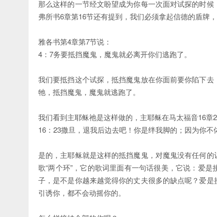
那么这样的一节经文盼望成为你每一次面对试探的时候
弗所书6章第16节还有提到，我们必须拿起信德的盾牌
雅各书第4章第7节说：
4：7务要抵挡魔鬼，魔鬼就必离开你们逃跑了。
我们要抵挡这个试探，抵挡魔鬼放在你面前要你陷下去
牠，抵挡魔鬼，魔鬼就逃跑了。
我们看到主耶稣祂是这样做的，主耶稣在马太福音16章2
16：23撒旦，退我后边去吧！你是绊我脚的；因为你
是的，主耶稣就是这样的抵挡魔鬼，对魔鬼没有任何的
歌“两个环”，它的歌词里面有一句话很美，它说：爱
子，是不是你越来越觉得你的丈夫很多的缺点呢？爱是
引诱你，都不会动摇你的。