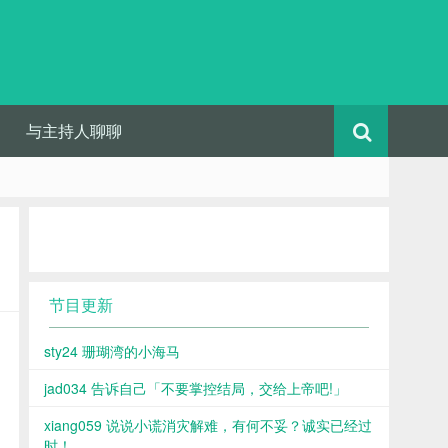
与主持人聊聊
节目更新
sty24 珊瑚湾的小海马
jad034 告诉自己「不要掌控结局，交给上帝吧!」
xiang059 说说小谎消灾解难，有何不妥？诚实已经过
时！