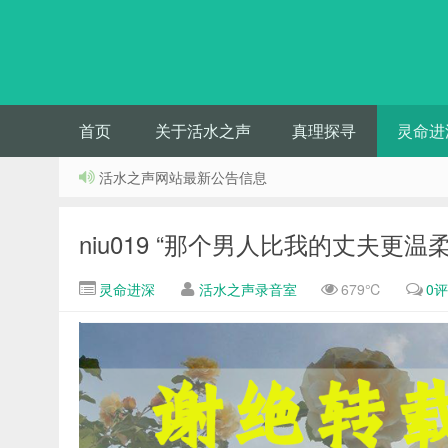
首页
关于活水之声
真理探寻
灵命进
活水之声网站最新公告信息
niu019 “那个男人比我的丈夫更
灵命进深
活水之声录音室
679℃
0