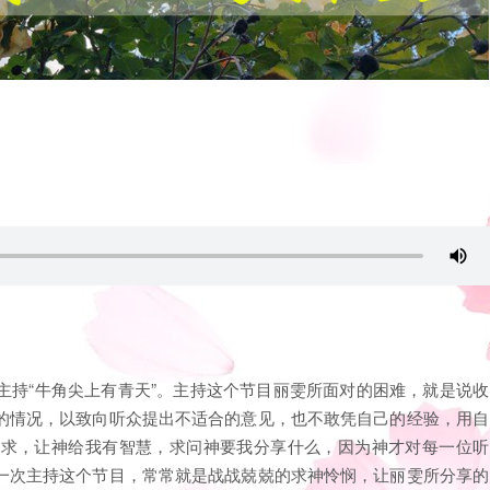
主持“牛角尖上有青天”。主持这个节目丽雯所面对的困难，就是说收
的情况，以致向听众提出不适合的意见，也不敢凭自己的经验，用自
神求，让神给我有智慧，求问神要我分享什么，因为神才对每一位听
一次主持这个节目，常常就是战战兢兢的求神怜悯，让丽雯所分享的