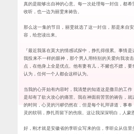
真的是能够出自神的心意。每一次处理每一封信，都希
收听，也一边为丽雯来祷告。
那么这一集的节目，丽雯就选了这一封信，那是来自
容，给您读出来。
『最近我落在莫大的情感试探中，挣扎得很累。事情是
我投来不一样的眼神，那个男人用特别的关爱向我攻
点，在他身上全是优点。他有妻有儿，不赌也不嫖，要
认为，任何一个人都会这样认为。
当我的心开始有内容时，我清楚的知道这是撒旦的工作
是却有了欲火攻心的痛苦。我在神面前苦苦的祷告，就
的时间，心灵的污秽仍然在，但是每个礼拜讲道，事奉
灵的软弱，挣扎而留下的伤痕。这让我深深明白，人蒙
好，刚才就是安徽省的李听众写来的信，李听众从信里