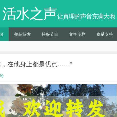
活水之声
让真理的声音充满大地
深
整装待发
特备节目
文字专栏
奉献支持
温柔，在他身上都是优点……”
评论