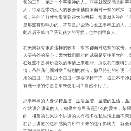
领的工作，她是一个事奉神的人。丽雯就深深感觉到事
人，特别是带领别人的教会领袖能够面对一些的试探，
候，神的羊群就常常受到很大的亏损，常常就叫神的羊
是那些有影响力的，常常是那些热心爱主事奉主的人。
此以后不单自己受到很大的亏损，也绊倒很多人。
在美国就有很多这样的牧者，常常都面对这些的攻击。
人要格外的留心，因为我们面对的试探是更多更大的，
在这些不是神所喜欢的事情上来犯罪。所以我们要特别
情，虽然我们面对撒旦特别的攻击，撒旦特别的引诱，
用的器皿，所以这个器皿一定要保持干净，器皿不干净
有洗干净的你愿意拿来使用吗？当然不行了。
那事奉神的人要保持圣洁，生活圣洁。圣洁的生活，圣
个站讲台讲道的人，如果生命里头是那么的爱主，荣
的。相反的如果这个讲道的人有很多在私生活上面不荣
在台上讲道的这种感染力所带出来的这个影响力，就会
不到把柄可以攻击的。