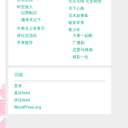
天灾无情 天堂有情
时空旅人
月下心曲
以斯帖记
活水故事集
撒母耳记下
银发常青
牛角尖上有青天
青少年
讲坛交流站
大家一起酷
齐来敬拜
广播剧
恋爱与择偶
精彩一生
功能
登录
条目feed
评论feed
WordPress.org