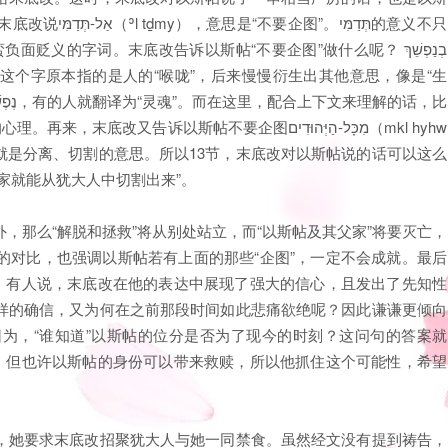
תְּדַמ的意义不只
的字词。末底改告诉以斯帖“不要企图”做什么呢？ בְנַפְשֵׁךְ
不要企图מִכָּל-הַיְּהוּדִים（mkl hyhw
家就能从犹大人中切割出来”。
，那么“解脱和拯救”将从别处站立，而“以斯帖及其父家”将要灭亡，
的对比，也强调以斯帖若有上面的那些“企图”，一定不会成就。最后
”。有人说，末底改在他的表达中展现了强大的信心，且发出了先知性
样的确信，又为何在之前那段时间如此悲痛欲绝呢？因此谦谦更倾向
为，“谁知道”以斯帖的位分是否为了现今的时刻？这问句的答案就
事，但也许以斯帖的身份可以带来救赎，所以他抓住这个可能性，希望
，她要求末底改招聚犹大人与她一同禁食。虽然经文没有提到祷告，