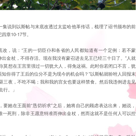
一集说到以斯帖与末底改透过太监哈他革传话，梳理了诏书颁布的前
章10-17节。
末底改，说：“王的一切臣仆和各省的人民都知道有一个定例：若不蒙
伸出金杖，不得存活。现在我没有蒙召进去见王已经三十日了。”人就
“你莫想在王宫里强过一切犹大人，得免这祸。此时你若闭口不言，犹
焉知你得了王后的位分不是为现今的机会吗？”以斯帖就吩咐人回报末
三昼三夜，不吃不喝；我和我的宫女也要这样禁食。然后我违例进去见
去行。」
，要她在王面前“恳切祈求”之后，她将自己的顾虑表达出来，她说，
唯一死刑，除非王愿意特准而伸出金杖，然而这就不是任何人可以控