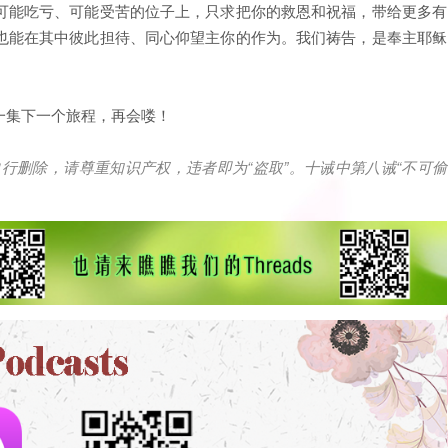
可能吃亏、可能受苦的位子上，只求把你的救恩和祝福，带给更多有
也能在其中彼此担待、同心仰望主你的作为。我们祷告，是奉主耶稣
一集下一个旅程，再会喽！
自行删除，请尊重知识产权，违者即为
“
盗取
”
。十诫中第八诫
“
不可偷