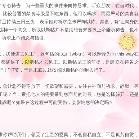
为了专心祷告、为一些重大的事件来向神恳求。听众朋友，在当时代，
。比较普通的禁食等级是不吃东西，但可以喝水，而最严苛的禁食就
并且持续三日三夜，表示她对祈求之事严阵以待。禁食，有“让肉身的
的这样一个意义，所以以斯帖并不是用绝食来要挟上帝垂听祷告，也不
，祈求上帝施恩与指引。
告都满足了，以斯帖才去见王。以斯帖见王的前提，是建立在祷告之
吧！”17节，于是末底改就按照以斯帖的吩咐去行了。
，曾让您不得不放下一切欲望和需要，专注在神面前祈求、静默、等
了呢？当上帝把他人的需要带到您面前的时候，您是选择躲开，还是
挑战呢？如果在这过程中可能受伤，会影响您的决定吗？
求你帮助我们，领受了宝贵的恩典，不会自私自立、不是孤芳自赏，