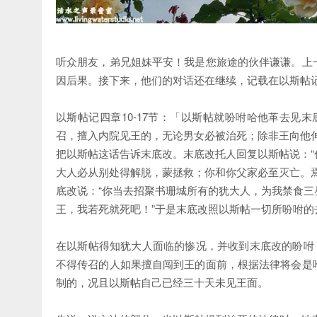
听众朋友，弟兄姐妹平安！我是您旅途的伙伴谦谦。上
因后果。接下来，他们的对话还在继续，记载在以斯帖记四
以斯帖记四章10-17节：「以斯帖就吩咐哈他革去见
召，擅入内院见王的，无论男女必被治死；除非王向他
把以斯帖这话告诉末底改。末底改托人回复以斯帖说：
大人必从别处得解脱，蒙拯救；你和你父家必至灭亡。
底改说：“你当去招聚书珊城所有的犹大人，为我禁食
王，我若死就死吧！”于是末底改照以斯帖一切所吩咐的
在以斯帖得知犹大人面临的惨况，并收到末底改的吩咐
不得传召的人如果擅自闯到王的面前，根据法律将会是
制的，况且以斯帖自己已经三十天未见王面。