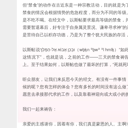
但“禁食”的动作在古近东是一种宗教活动，目的就是
禁食的情况会根据情势的危急程度，而分为不同的等级
是不吃不喝。在经文中，以斯帖要求最高等级的禁食，
需要暂退幕后，好专注于自身属灵景况、谦卑寻求神”
是苦待自己以积存功德，乃是为了整个犹大民族的存活
以斯帖说וּבְכֵן אָבוֹא אֶל-הַמֶּלֶךְ（wḇḵn ʾḇwʾ ʾl hmlḵ）“如此，我便进去见王”，这句话的וּבְכֵן（wḇḵn）可以翻译为“in this way在
这情况下”，也就是说，之前的工作——三天的禁食祷
上。至于结果如何，以斯帖也做了最坏的打算，“死就死
听众朋友，让我们来反思今天的经文。有没有一件事情
候的呢？您有怎样的体会？您有多长的时间没有这么做
愿意去承接那代求的工作，以及靠着神迎向或大或小的
我们一起来祷告：
亲爱的主感谢你，因着有你，我们真是蒙恩的人。主啊