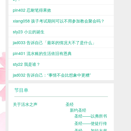
pin402 忍耐笔得果效
xiang058 孩子考试期间可以不用参加教会聚会吗？
sty23 小云的诞生
jad033 告诉自己「最坏的情况大不了是什么」
pin401 流水账的生活依旧有恩典
sty22 我是谁？
jad032 告诉自己：“事情不会比想象中更糟”
节目单
关于活水之声
圣经
新约圣经
圣经——以弗所书
圣经——使徒行传
圣经——加拉太书