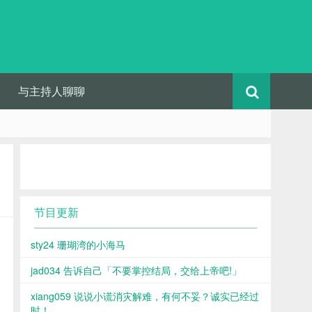
与主持人聊聊
节目更新
sty24 珊瑚湾的小海马
jad034 告诉自己「不要掌控结局，交给上帝吧!」
xiang059 说说小谎消灾解难，有何不妥？诚实已经过
时！