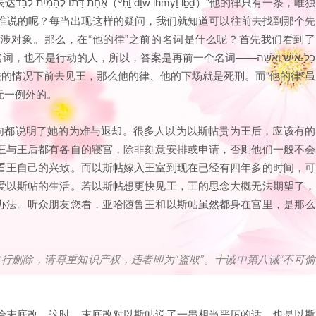
一条，唯独
指涉对象。那么，在“他的律”之前的名词是什么呢？首先我们看到了
人在违法的情况下前去见王，那么他的律、他的下场就是死刑。而“他的律”虽
无一例外的。
句句都说明了她的为难与退却。很多人以为以斯帖贵为王后，应该有的
王与王后都有各自的寝宫，除非刻意安排或申请，否则他们一般不会
看王自己的兴致。而以斯帖嫁入王室到现在已经有四年多的时间，可
爱以斯帖的生活。若以斯帖想更快见王，王的思念大概无法期望了，
办法。听众朋友您看，亚哈随鲁王和以斯帖虽然都身在宫里，是那么
自行删除，请尊重知识产权，违者即为
“
盗取
”
。十诫中第八诫
“
不可偷
给末底改。这时，末底改对以斯帖说了一串相当严厉的话，也是以斯