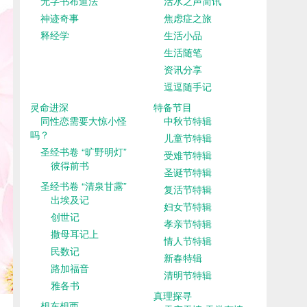
无字书布道法
活水之声简讯
神迹奇事
焦虑症之旅
释经学
生活小品
生活随笔
资讯分享
逗逗随手记
灵命进深
特备节目
同性恋需要大惊小怪
中秋节特辑
吗？
儿童节特辑
圣经书卷 “旷野明灯”
受难节特辑
彼得前书
圣诞节特辑
圣经书卷 “清泉甘露”
复活节特辑
出埃及记
妇女节特辑
创世记
孝亲节特辑
撒母耳记上
情人节特辑
民数记
新春特辑
路加福音
清明节特辑
雅各书
真理探寻
想东想西