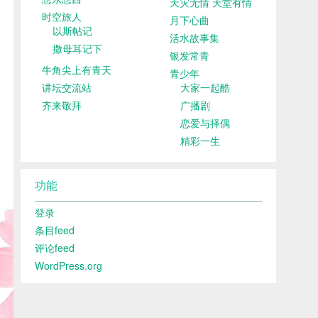
天灾无情 天堂有情
时空旅人
月下心曲
以斯帖记
活水故事集
撒母耳记下
银发常青
牛角尖上有青天
青少年
讲坛交流站
大家一起酷
齐来敬拜
广播剧
恋爱与择偶
精彩一生
功能
登录
条目feed
评论feed
WordPress.org