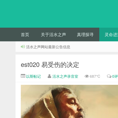
首页
关于活水之声
真理探寻
灵命进
活水之声网站最新公告信息
est020 易受伤的决定
以斯帖记
活水之声录音室
687℃
0