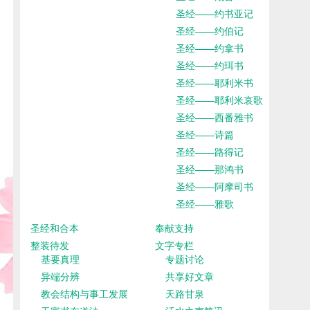
圣经——约书亚记
圣经——约伯记
圣经——约拿书
圣经——约珥书
圣经——耶利米书
圣经——耶利米哀歌
圣经——西番雅书
圣经——诗篇
圣经——路得记
圣经——那鸿书
圣经——阿摩司书
圣经——雅歌
圣经和合本
奉献支持
整装待发
文字专栏
基要真理
专题讨论
异端分辨
共享好文章
教会结构与事工发展
天路甘泉