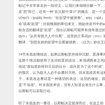
帖记中非常著名的一段经文，让我们来细细分解一下。末底改说אַל-תְּדַמִּי（ʾl tḏmy），意思是“不要企图”。ִּי
是“想”而已，还有一种“在沉默中算计”的概念，是一个蛮负面贬义
לְהִמָּלֵט（ḇnp̄šḵ lhmlṭ）“在欲望中被拯救”。נֶפֶשׁ（np̄š）这个字原本指的是人的“喉咙”，后来慢慢衍生出其他意思，像是“生
命”或者“欲望”；比较晚期的希伯来文，例如传道书中的נֶפֶשׁ，有的人就翻译为“灵魂”。而在这里，配合上下文来理解的话，比
较合适的翻译是“欲望”，指出以斯帖可能带有侥幸逃过的心理。再来，末底改又告诉以斯帖
ḏym）“从所有犹大人中分离”，这里的介系词מִן（mn）就是分离、切割的意思。所以13节，末底改对以斯帖说的话可以这么
翻译：“別想在妳的欲望中企图被拯救，（以为）妳在王
14节末底改继续说，如果以斯帖坚持保持沉默、置身事外
这两个情况都使用了名词前置的语法，来强调两者之间
他说“谁知道妳得到王后的位分，或许是为了这个时候
的预言，认为犹大人必不会遭到灭绝。但末底改若有这
于，末底改这番话是一种痛切的表达、迫切的催促。因
是“不知道”。对末底改来说，没有人知道会发生什么
以斯帖可以采取行动。
听了末底改的一番话，以斯帖决定挺身而出，在这之前