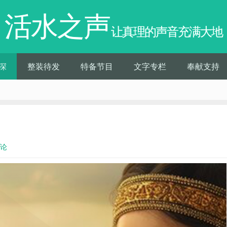
活水之声
让真理的声音充满大地
深
整装待发
特备节目
文字专栏
奉献支持
评论