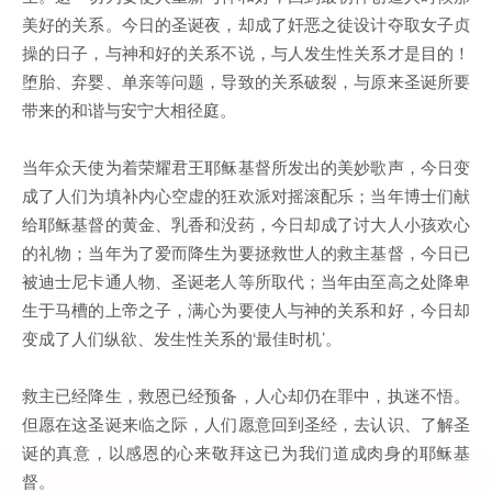
美好的关系。今日的圣诞夜，却成了奸恶之徒设计夺取女子贞
操的日子，与神和好的关系不说，与人发生性关系才是目的！
堕胎、弃婴、单亲等问题，导致的关系破裂，与原来圣诞所要
带来的和谐与安宁大相径庭。
当年众天使为着荣耀君王耶稣基督所发出的美妙歌声，今日变
成了人们为填补内心空虚的狂欢派对摇滚配乐；当年博士们献
给耶稣基督的黄金、乳香和没药，今日却成了讨大人小孩欢心
的礼物；当年为了爱而降生为要拯救世人的救主基督，今日已
被迪士尼卡通人物、圣诞老人等所取代；当年由至高之处降卑
生于马槽的上帝之子，满心为要使人与神的关系和好，今日却
变成了人们纵欲、发生性关系的‘最佳时机’。
救主已经降生，救恩已经预备，人心却仍在罪中，执迷不悟。
但愿在这圣诞来临之际，人们愿意回到圣经，去认识、了解圣
诞的真意，以感恩的心来敬拜这已为我们道成肉身的耶稣基
督。