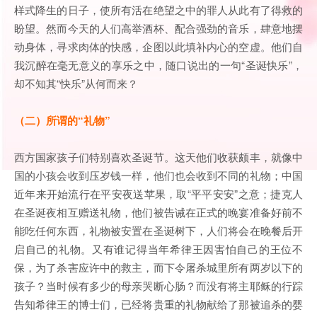
样式降生的日子，使所有活在绝望之中的罪人从此有了得救的
盼望。然而今天的人们高举酒杯、配合强劲的音乐，肆意地摆
动身体，寻求肉体的快感，企图以此填补内心的空虚。他们自
我沉醉在毫无意义的享乐之中，随口说出的一句“圣诞快乐”，
却不知其“快乐”从何而来？
（二）所谓的“礼物”
西方国家孩子们特别喜欢圣诞节。这天他们收获颇丰，就像中
国的小孩会收到压岁钱一样，他们也会收到不同的礼物；中国
近年来开始流行在平安夜送苹果，取“平平安安”之意；捷克人
在圣诞夜相互赠送礼物，他们被告诫在正式的晚宴准备好前不
能吃任何东西，礼物被安置在圣诞树下，人们将会在晚餐后开
启自己的礼物。又有谁记得当年希律王因害怕自己的王位不
保，为了杀害应许中的救主，而下令屠杀城里所有两岁以下的
孩子？当时候有多少的母亲哭断心肠？而没有将主耶稣的行踪
告知希律王的博士们，已经将贵重的礼物献给了那被追杀的婴