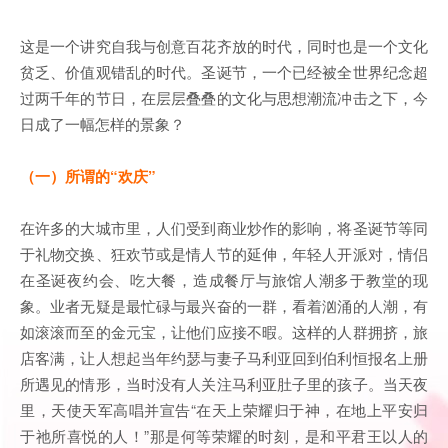
这是一个讲究自我与创意百花齐放的时代，同时也是一个文化
贫乏、价值观错乱的时代。圣诞节，一个已经被全世界纪念超
过两千年的节日，在层层叠叠的文化与思想潮流冲击之下，今
日成了一幅怎样的景象？
（一）所谓的“欢庆”
在许多的大城市里，人们受到商业炒作的影响，将圣诞节等同
于礼物交换、狂欢节或是情人节的延伸，年轻人开派对，情侣
在圣诞夜约会、吃大餐，造成餐厅与旅馆人潮多于教堂的现
象。业者无疑是最忙碌与最兴奋的一群，看着汹涌的人潮，有
如滚滚而至的金元宝，让他们应接不暇。这样的人群拥挤，旅
店客满，让人想起当年约瑟与妻子马利亚回到伯利恒报名上册
所遇见的情形，当时没有人关注马利亚肚子里的孩子。当天夜
里，天使天军高唱并宣告“在天上荣耀归于神，在地上平安归
于祂所喜悦的人！”那是何等荣耀的时刻，是和平君王以人的