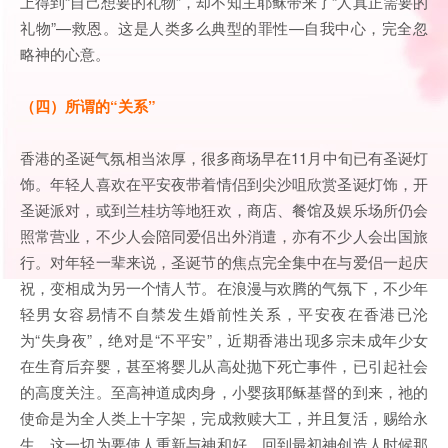
上得到“自己想要的礼物”，却不知主耶稣带来了“人真正需要的
礼物”—救恩。这是人类多么典型的罪性—自我中心，完全忽
略神的心意。
（四）所谓的“关系”
香港的圣诞气氛相当浓厚，很多商场早在11月中旬已有圣诞灯
饰。年轻人喜欢在平安夜带着情侣到尖沙咀欣赏圣诞灯饰，开
圣诞派对，或到兰桂坊等地狂欢，商店、餐馆及娱乐场所仍会
照常营业，不少人会陪同爱侣出外消遣，亦有不少人会出国旅
行。对年轻一辈来说，圣诞节的焦点完全集中在与爱侣一起庆
祝，变相成为另一个情人节。在浪漫与欢腾的气氛下，不少年
轻男女容易情不自禁发生婚前性关系，平安夜在香港已沦
为“失身夜”，绝对是“不平安”，近期香港出现多宗未成年少女
在生育后弃婴，甚至将婴儿从高处抛下死亡事件，已引起社会
的高度关注。至高神道成肉身，小婴孩耶稣基督的到来，祂的
使命是为全人类上十字架，完成救赎大工，并且复活，赐给永
生。这一切为要使人重新与神和好，回到最初神创造人时候那