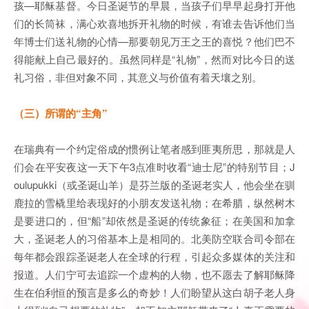
孩—耶稣基督。今日圣诞节的早晨，当孩子们早早起身打开他
们的长筒袜，满心欢喜地拆开礼物的时候，有谁去告诉他们当
年博士们送礼物的心情—那要朝见万王之王的喜悦？他们巴不
得能献上自己最好的。虽然同样是“礼物”，然而对比今日的送
礼习俗，非但对象不同，其意义与价值有着天壤之别。
（三）所谓的“主角”
在瑞典有一个约定俗成的惯例让笔者感到匪夷所思，那就是人
们会在平安夜这一天下午3点准时收看“迪士尼”的特别节目；J
oulupukki（或圣诞山羊）是芬兰版的圣诞老实人，他会坐在驯
鹿拉的雪橇里给表现好的小朋友发送礼物；在希腊，纵然树木
是要进口的，但“船”却依然是圣诞的传统象征；在美国和加拿
大，圣诞老人的习俗基本上是相同的。北美防空联合司令部在
每年都会跟踪圣诞老人在全球的行程，引起众多媒体的关注和
报道。人们宁可去追踪一个虚构的人物，也不愿去了解耶稣降
生在伯利恒的预言是多么的奇妙！人们盼望从这白胡子老人身