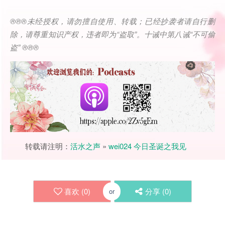
®®®
未经授权，请勿擅自使用、转载；已经抄袭者请自行删
除，请尊重知识产权，违者即为
“
盗取
”
。十诫中第八诫
“
不可偷
盗
” ®®®
转载请注明：
活水之声
»
wei024 今日圣诞之我见
喜欢 (
0
)
分享 (
0
)
or