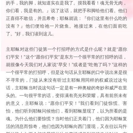
的手，我的脚，就知道实在是我了。摸我看看！魂无骨无肉，
你们看，我是有的。』说了这话，就把手和脚给他们看。他们
正喜得不敢信，并且希奇；耶稣就说：『你们这里有什么吃的
没有？』他们便给祂一片烧鱼。祂接过来，在他们面前吃
了。”好，我们读到这儿。
主耶稣对这些门徒第一个打招呼的方式是什么呢？就是“愿你
们平安！”这个“愿你们平安”是东方一个很平常的打招呼的话，
就很像今天我们对人家说“早安！”或者是“吃饱了吗？”这样的
一个很平常的打招呼，但是这句话从主耶稣的口中说出来是很
不寻常的，门徒从来没有听过主耶稣用同样的权威说过这句
话，主耶稣当时说这句话一定是有一种奥秘的奇妙和威严在里
头的。一句很平常的话，变得满有亮光和荣耀，具有前所未有
的意义，主耶稣说：“愿你们平安！”我们看到门徒惊慌、害
怕，他们听到耶稣问候他们，看到耶稣显现了，以为所看的是
魂。为什么他们要惊慌？当时他们正关着门，他们因为耶稣复
活的消息而惊奇，他们也因为耶稣向西门显现，又在往以马忤