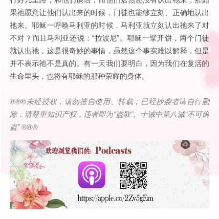
果祂愿意让他们认出来的时候，门徒也能够立刻、正确地认出
祂来。耶稣一呼唤马利亚的时候，马利亚就立刻认出祂来了对
不对？而且马利亚还说：“拉波尼”。耶稣一擘开饼，两个门徒
就认出祂，这是很奇妙的事情，虽然这个事实难以解释，但是
并不表示祂不是真的。有一天我们要明白，因为我们在复活的
生命里头，也将有耶稣的那种荣耀的身体。
®®®
未经授权，请勿擅自使用、转载；已经抄袭者请自行删
除，请尊重知识产权，违者即为
“
盗取
”
。十诫中第八诫
“
不可偷
盗
” ®®®