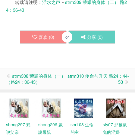
转载请注明：
活水之声
»
strm309 荣耀的身体（二） 路2
4：36-43
喜欢 (
0
)
分享 (
0
)
or
strm308 荣耀的身体（一）
strm310 使命与升天 路24：44-
（路24：36-43）
53
sheng297 戏
sheng296 戲
ser108 生命
sty07 那被赦
说父亲
說母親
的主
免的淫婦