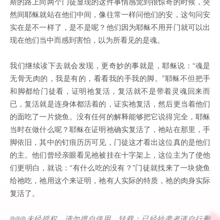
斯的路上向两个门徒显现的这件事情感觉到很惊奇的时候，突
然间耶稣就站在他们中间，像往常一样问他们的安，这句问安
实在是不一样了，是不是呢？他们因为耶稣不用开门就可以出
现在他们当中而感到害怕，以为所看见的是魂。
我们继续读下去就会发现，更奇妙的事就是，耶稣说：“魂是
无骨无肉的，我是有的，看看我的手我的脚。”耶稣不但把手
和脚都给门徒看，证明祂复活，复活就不是带着灵魂回来而
已，复活就是连身体都活着的，证实祂复活，然后更当着他们
的面吃了一片烧鱼。没有任何的解释能够把它说得完全，耶稣
当时在做什么呢？耶稣在证明祂确实复活了，祂站在那里，手
脚依旧，其中的钉痕历历可见，门徒这才看出这位真的是他们
的主。他们曾经亲眼看见祂被挂在十字架上，这位主为了使他
们更明白，就说：“有什么吃的没有？”门徒就找来了一块烧鱼
给祂吃，祂用这个来证明，祂有人实际的特质，祂的肉身实际
复活了。
®®®
未经授权，请勿擅自使用、转载；已经抄袭者请自行删