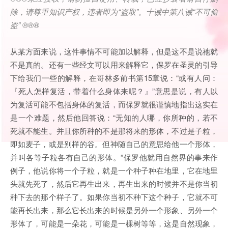
除，请尊重知识产权，违者即为
“
盗取
”
。十诫中第八诫
“
不可偷
盗
” ®®®
从某方面来说，这件事情不可能加以解释，但是这不是说祂就
不是真的。还有一些经文可以用来解释它，保罗在圣灵的引导
下给我们一些的解释，在哥林多前书第15章说：“或有人问：
『死人怎样复活，带着什么身体来呢？』”意思是说，有人以
为复活可能不包括身体的复活，而保罗就很谨慎地指出这实在
是一个难题，然后他回答说：“无知的人哪，你所种的，若不
死就不能生。并且你所种的不是那将来的形体，不过是子粒，
即如麦子，或是别样的谷。但神随自己的意思给他一个形体，
并叫各等子粒各有自己的形体。”保罗他就用自然界的事来作
例子，他说你将一个子粒，就是一个种子种在地里，它在地里
头就先死了，然后它再生出来，再生出来的时候并不是你当初
种下去的那个样子了。如果你当初不种下这个种子，它就不可
能再长出来，那么它长出来的时候是另外一个形象、另外一个
形体了，可能是一朵花，可能是一棵树等等，这是自然现象，