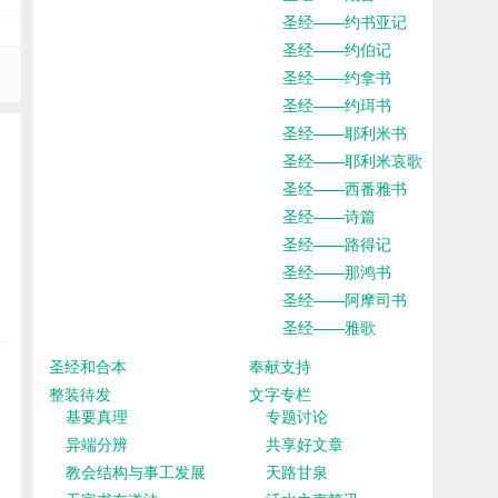
圣经——约书亚记
圣经——约伯记
圣经——约拿书
圣经——约珥书
圣经——耶利米书
圣经——耶利米哀歌
圣经——西番雅书
圣经——诗篇
圣经——路得记
圣经——那鸿书
圣经——阿摩司书
圣经——雅歌
圣经和合本
奉献支持
整装待发
文字专栏
基要真理
专题讨论
异端分辨
共享好文章
教会结构与事工发展
天路甘泉