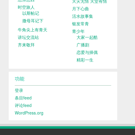
天灾无情 天堂有情
时空旅人
月下心曲
以斯帖记
活水故事集
撒母耳记下
银发常青
牛角尖上有青天
青少年
讲坛交流站
大家一起酷
齐来敬拜
广播剧
恋爱与择偶
精彩一生
功能
登录
条目feed
评论feed
WordPress.org