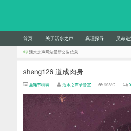
首页
关于活水之声
真理探寻
灵命进
活水之声网站最新公告信息
sheng126 道成肉身
圣诞节特辑
活水之声录音室
698℃