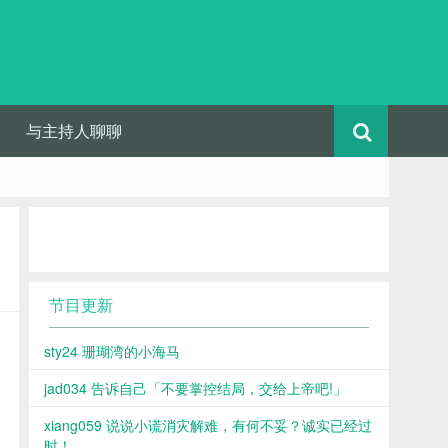
与主持人聊聊
节目更新
sty24 珊瑚湾的小海马
jad034 告诉自己「不要掌控结局，交给上帝吧!」
xiang059 说说小谎消灾解难，有何不妥？诚实已经过
时！