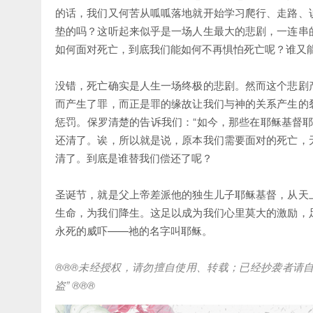
的话，我们又何苦从呱呱落地就开始学习爬行、走路、
垫的吗？这听起来似乎是一场人生最大的悲剧，一连串
如何面对死亡，到底我们能如何不再惧怕死亡呢？谁又
没错，死亡确实是人生一场终极的悲剧。然而这个悲剧
而产生了罪，而正是罪的缘故让我们与神的关系产生的
惩罚。保罗清楚的告诉我们：“如今，那些在耶稣基督耶
还清了。诶，所以就是说，原本我们需要面对的死亡，
清了。到底是谁替我们偿还了呢？
圣诞节，就是父上帝差派他的独生儿子耶稣基督，从天
生命，为我们降生。这足以成为我们心里莫大的激励，
永死的威吓——祂的名字叫耶稣。
®®®
未经授权，请勿擅自使用、转载；已经抄袭者请
盗
” ®®®