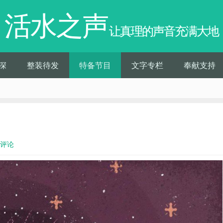
活水之声
让真理的声音充满大地
深
整装待发
特备节目
文字专栏
奉献支持
0评论