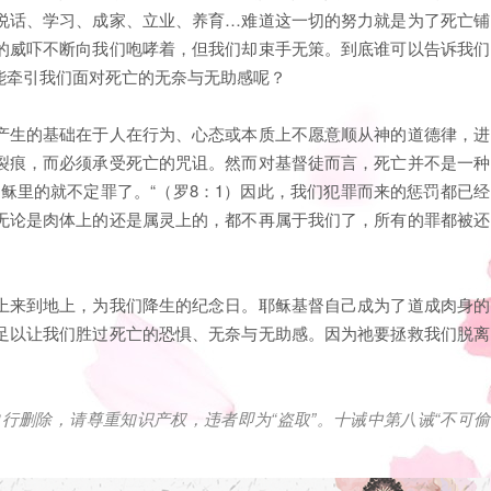
说话、学习、成家、立业、养育…难道这一切的努力就是为了死亡铺
的威吓不断向我们咆哮着，但我们却束手无策。到底谁可以告诉我们
能牵引我们面对死亡的无奈与无助感呢？
产生的基础在于人在行为、心态或本质上不愿意顺从神的道德律，进
裂痕，而必须承受死亡的咒诅。然而对基督徒而言，死亡并不是一种
稣里的就不定罪了。“（罗8：1）因此，我们犯罪而来的惩罚都已经
无论是肉体上的还是属灵上的，都不再属于我们了，所有的罪都被还
上来到地上，为我们降生的纪念日。耶稣基督自己成为了道成肉身的
足以让我们胜过死亡的恐惧、无奈与无助感。因为祂要拯救我们脱离
自行删除，请尊重知识产权，违者即为
“
盗取
”
。十诫中第八诫
“
不可偷