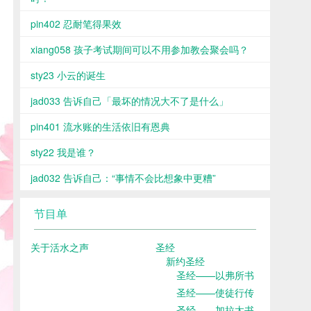
pin402 忍耐笔得果效
xiang058 孩子考试期间可以不用参加教会聚会吗？
sty23 小云的诞生
jad033 告诉自己「最坏的情况大不了是什么」
pin401 流水账的生活依旧有恩典
sty22 我是谁？
jad032 告诉自己：“事情不会比想象中更糟”
节目单
关于活水之声
圣经
新约圣经
圣经——以弗所书
圣经——使徒行传
圣经——加拉太书