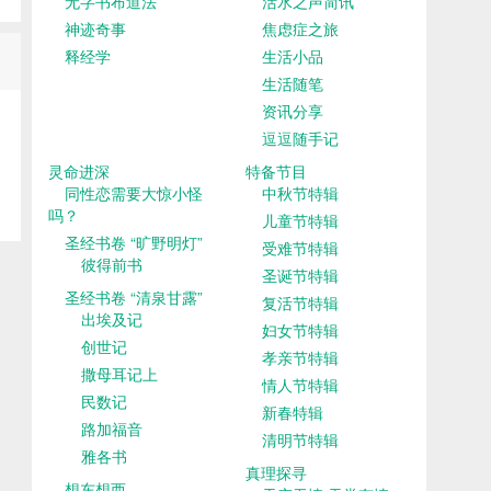
无字书布道法
活水之声简讯
神迹奇事
焦虑症之旅
释经学
生活小品
生活随笔
资讯分享
逗逗随手记
灵命进深
特备节目
同性恋需要大惊小怪
中秋节特辑
吗？
儿童节特辑
圣经书卷 “旷野明灯”
受难节特辑
彼得前书
圣诞节特辑
圣经书卷 “清泉甘露”
复活节特辑
出埃及记
妇女节特辑
创世记
孝亲节特辑
撒母耳记上
情人节特辑
民数记
新春特辑
路加福音
清明节特辑
雅各书
真理探寻
想东想西