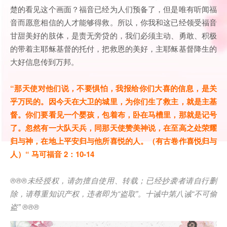
楚的看见这个画面？福音已经为人们预备了，但是唯有听闻福
音而愿意相信的人才能够得救。所以，你我和这已经领受福音
甘甜美好的肢体，是责无旁贷的，我们必须主动、勇敢、积极
的带着主耶稣基督的托付，把救恩的美好，主耶稣基督降生的
大好信息传到万邦。
“那天使对他们说，不要惧怕，我报给你们大喜的信息，是关
乎万民的。因今天在大卫的城里，为你们生了救主，就是主基
督。你们要看见一个婴孩，包着布，卧在马槽里，那就是记号
了。忽然有一大队天兵，同那天使赞美神说，在至高之处荣耀
归与神，在地上平安归与他所喜悦的人。（有古卷作喜悦归与
人）“ 马可福音 2：10-14
®®®
未经授权，请勿擅自使用、转载；已经抄袭者请自行删
除，请尊重知识产权，违者即为
“
盗取
”
。十诫中第八诫
“
不可偷
盗
” ®®®