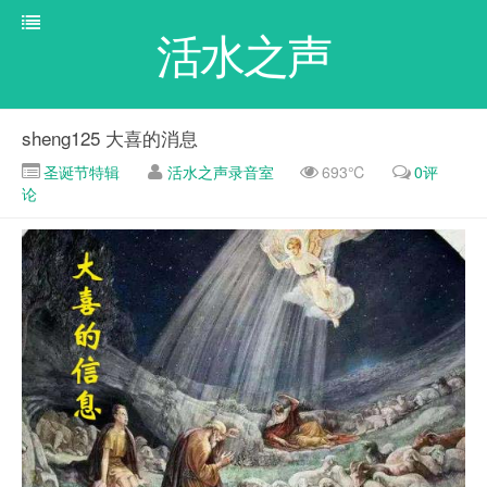
活水之声
sheng125 大喜的消息
圣诞节特辑
活水之声录音室
693℃
0评
论