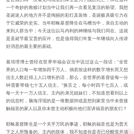
一个奇妙的救赎计划当中让我们再一次看见复活的盼望。我想
圣诞迷人的地方并不是绚丽的彩灯及装饰，圣诞极具吸引力在
于它威荣的史实。当年耶稣基督降生在马槽当中，亲自主动的
来到人群当中；今天这位以马内利的神继续与我们同在。这就
是圣诞节最宝贵的应许，也是值得我们年复一年继续向人传讲
好消息的最主要的基础。
葛培理博士曾经在世界华福会议当中说过这么一段话：“全世
界的人口每一年增加四千万人。倘若按这样的数字增长而又想
信主人数赶得上人口增长的话，那么，全世界的基督徒每一分
钟需要带领七十五人信主。”换言之，每小时四千七百人，或
每一天十一万人信主。主内的弟兄姐妹们，不知道您看到以上
的信息时，脑海浮现的是一堆数据抑或是想到家里当中未曾接
触福音的家人以及你未曾主动积极向他们宣讲福音的朋友们？
耶稣基督降生是一个关乎万民的事迹，耶稣的福音也是为普天
下之人所预备的。主内的肢体，我不知道你是否已经醒觉并清