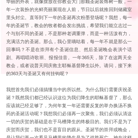
华丽的外表，就像摆放在你教会大门那颗圣诞装饰树一般，一
年一次装扮的光鲜亮丽展现在人前，节日以后就推回到储藏室
里头封尘。直等到下一年的圣诞再次粉墨登场呢？我想，每一
年的圣诞节，教会的牧者都会发出挑战，希望我们能立志过一
个与别不同的圣诞，不是那种老调重弹，而是一种活泼有力，
充满活力的圣诞。那么，我心里嘀咕着，每一年不就是那么一
回事吗？不是在崇拜有个圣诞信息、然后圣诞晚会表演个话
剧、再唱唱诗歌班、报报佳音。一年365天，除了在这两天全
教会，或者说普天同庆救主耶稣基督降生以外。请问，接下来
的363天与圣诞又有何挂钩呢？
我想首先我们必须搞懂当中的所以然。为什么我们需要庆祝圣
诞？既然我们都已经认识这位为我们降生的耶稣基督了，那么
应该就已经足够了，为何年复一年还需要反复的举办换汤不换
药的圣诞活动呢？我想我们必须再一次聚焦，我们必须认清这
一切的庆贺的基础是在于马槽降生的终极目的。我们不是为了
庆贺而庆贺，我们也不是盲目的跟从。圣诞节的崇拜或晚会，
是让我们再一次看见马槽里的降生是为了战胜死亡，神在这样