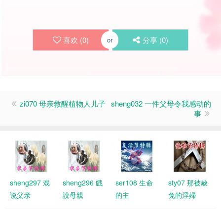
喜欢 (
0
)
分享 (
0
)
or
zi070 母亲救醒植物人儿子
sheng032 一件父母令我感动的
事
sheng297 戏
sheng296 戲
ser108 生命
sty07 那被赦
说父亲
說母親
的主
免的淫婦