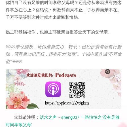
你怕自己没有足够的时间孝敬父母吗？还是你从来就没有把这
件事放在心上？俗话说：树欲静而风不止，子欲养而亲不在。
千万不要等到这种时候才来后悔和懊恼。
愿主耶稣赐福你，也愿主耶稣亲自报答全天下的父母亲。
®®®
未经授权，请勿擅自使用、转载；已经抄袭者请自行删
除，请尊重知识产权，违者即为
“
盗取
”
。十诫中第八诫
“
不可偷
盗
” ®®®
转载请注明：
活水之声
»
sheng037 一路怕怕之‘没有足够
时间孝敬父母’