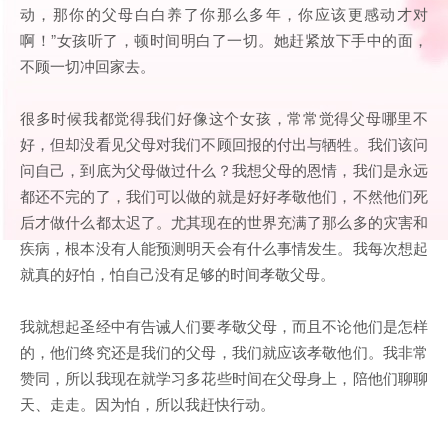
动，那你的父母白白养了你那么多年，你应该更感动才对
啊！”女孩听了，顿时间明白了一切。她赶紧放下手中的面，
不顾一切冲回家去。
很多时候我都觉得我们好像这个女孩，常常觉得父母哪里不
好，但却没看见父母对我们不顾回报的付出与牺牲。我们该问
问自己，到底为父母做过什么？我想父母的恩情，我们是永远
都还不完的了，我们可以做的就是好好孝敬他们，不然他们死
后才做什么都太迟了。尤其现在的世界充满了那么多的灾害和
疾病，根本没有人能预测明天会有什么事情发生。我每次想起
就真的好怕，怕自己没有足够的时间孝敬父母。
我就想起圣经中有告诫人们要孝敬父母，而且不论他们是怎样
的，他们终究还是我们的父母，我们就应该孝敬他们。我非常
赞同，所以我现在就学习多花些时间在父母身上，陪他们聊聊
天、走走。因为怕，所以我赶快行动。