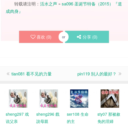
转载请注明：
活水之声
»
sa096 圣诞节特备（2015）『道
成肉身』
喜欢 (
0
)
分享 (
0
)
or
tian081 看不见的力量
pin119 别人的最好？
sheng297 戏
sheng296 戲
ser108 生命
sty07 那被赦
说父亲
說母親
的主
免的淫婦