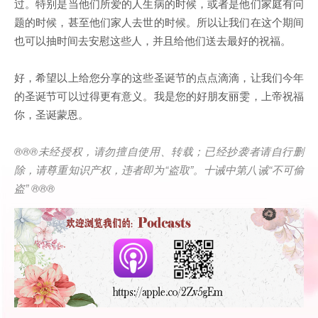
过。特别是当他们所爱的人生病的时候，或者是他们家庭有问
题的时候，甚至他们家人去世的时候。所以让我们在这个期间
也可以抽时间去安慰这些人，并且给他们送去最好的祝福。
好，希望以上给您分享的这些圣诞节的点点滴滴，让我们今年
的圣诞节可以过得更有意义。我是您的好朋友丽雯，上帝祝福
你，圣诞蒙恩。
®®®
未经授权，请勿擅自使用、转载；已经抄袭者请自行删
除，请尊重知识产权，违者即为
“
盗取
”
。十诫中第八诫
“
不可偷
盗
” ®®®