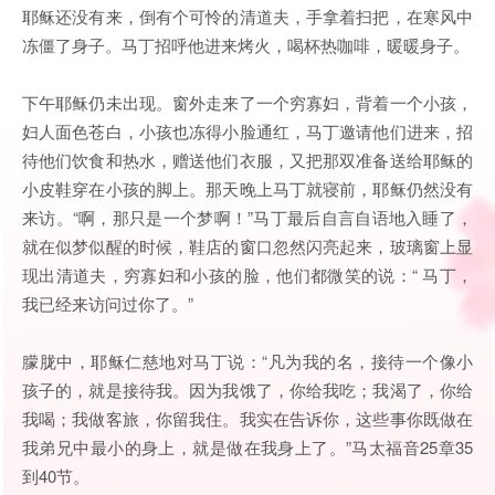
耶稣还没有来，倒有个可怜的清道夫，手拿着扫把，在寒风中
冻僵了身子。马丁招呼他进来烤火，喝杯热咖啡，暖暖身子。
下午耶稣仍未出现。窗外走来了一个穷寡妇，背着一个小孩，
妇人面色苍白，小孩也冻得小脸通红，马丁邀请他们进来，招
待他们饮食和热水，赠送他们衣服，又把那双准备送给耶稣的
小皮鞋穿在小孩的脚上。那天晚上马丁就寝前，耶稣仍然没有
来访。“啊，那只是一个梦啊！”马丁最后自言自语地入睡了，
就在似梦似醒的时候，鞋店的窗口忽然闪亮起来，玻璃窗上显
现出清道夫，穷寡妇和小孩的脸，他们都微笑的说：“ 马丁，
我已经来访问过你了。”
朦胧中，耶稣仁慈地对马丁说：“凡为我的名，接待一个像小
孩子的，就是接待我。因为我饿了，你给我吃；我渴了，你给
我喝；我做客旅，你留我住。我实在告诉你，这些事你既做在
我弟兄中最小的身上，就是做在我身上了。”马太福音25章35
到40节。