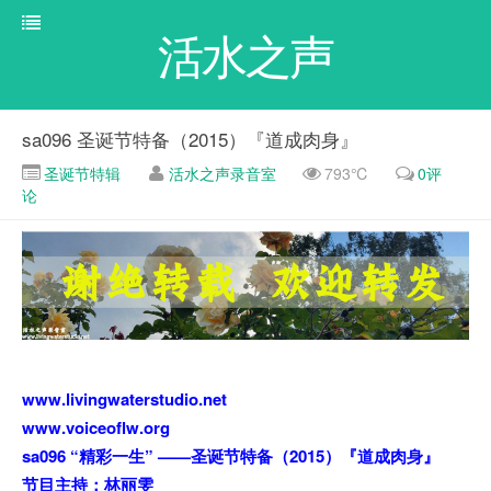
活水之声
sa096 圣诞节特备（2015）『道成肉身』
圣诞节特辑
活水之声录音室
793℃
0评
论
www.livingwaterstudio.net
www.voiceoflw.org
sa096 “精彩一生” ——圣诞节特备（2015）『道成肉身』
节目主持：林丽雯