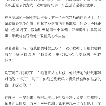
庆祝圣诞节的方式，这时候给您讲一个圣诞节温馨的故事。
在马赛城的一间小鞋店里头，有一个手艺精巧的鞋匠马丁，他
望着窗外皑皑白雪，想起了圣诞节的主角耶稣，他说：今晚正
是白色圣诞夜，假如明天是第一个圣诞，耶稣诞生在马赛城
里，那我将会送给他一双精美的小皮鞋。
说着说着，马丁就从他的鞋架上取了一双小皮鞋，仔细的擦拭
灰尘，喃喃自语说：“我真傻，主耶稣怎么会要我的小礼物
呢？”
马丁熄了灯就寝了，在睡意正浓的时候，他却清楚的听到耶稣
对他说：“马丁，马丁，你很想见我吗？明天我会到你鞋店的
窗口来探访你。”
鞋匠马丁一早起来，就把店里上下打扫干净，又烧了热咖啡，
预备迎见耶稣。万王之王光临耶，总要表现一点心意吧！上午