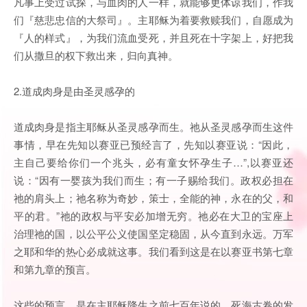
凡事上受过试探，与血肉的人一样，就能够更体谅我们，作我
们『慈悲忠信的大祭司』。主耶稣为着要救赎我们，自愿成为
『人的样式』，为我们流血受死，并且死在十字架上，好把我
们从撒旦的权下救出来，归向真神。
2.道成肉身是由圣灵感孕的
道成肉身是指主耶稣从圣灵感孕而生。祂从圣灵感孕而生这件
事情，早在先知以赛亚已预经言了，先知以赛亚说：“因此，
主自己要给你们一个兆头，必有童女怀孕生子…”,以赛亚还
说：“因有一婴孩为我们而生；有一子赐给我们。政权必担在
祂的肩头上；祂名称为奇妙，策士，全能的神，永在的父，和
平的君。”祂的政权与平安必加增无穷。祂必在大卫的宝座上
治理祂的国，以公平公义使国坚定稳固，从今直到永远。万军
之耶和华的热心必成就这事。我们看到这是在以赛亚书第七章
和第九章的预言。
这些的预言，是在主耶稣降生之前七百年说的，死海古卷的发