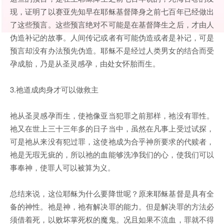
现，证明了以赛亚先知早在耶稣基督降身之前七百年已经做出
了这些预言。这些预言绝对不可能是在基督降生之后，才由人
伪造补记的故事。人间传记或者有可能伪造或者是补记，可是
预言却没有办法预先伪造。耶稣不是经过人类男女的结合而受
孕成胎，乃是从圣灵感孕，由处女怀胎而生。
3.祂道成肉身才可以做救主
祂从圣灵感孕而生，使祂像亚当犯罪之前那样，祂没有罪性。
祂又在世上三十三年多的日子当中，虽然在凡事上受过试探，
可是祂从来没有犯过罪，这使祂成为合乎神所要求的代赎者，
祂是无瑕无疵的，所以祂的血能够洗净我们的心，使我们可以
事奉神，使罪人可以被算为义。
总结来说，这位耶稣为什么要降世呢？原来耶稣基督是具有全
备的神性。祂是神，祂有解决罪的能力。但是解决罪的方法必
须借着死，以败坏掌死权的魔鬼。况且如果不流血，罪就不得