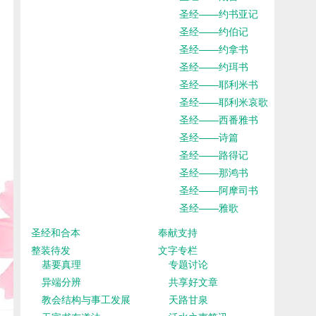
圣经——约书亚记
圣经——约伯记
圣经——约拿书
圣经——约珥书
圣经——耶利米书
圣经——耶利米哀歌
圣经——西番雅书
圣经——诗篇
圣经——路得记
圣经——那鸿书
圣经——阿摩司书
圣经——雅歌
圣经和合本
奉献支持
整装待发
文字专栏
基要真理
专题讨论
异端分辨
共享好文章
教会结构与事工发展
天路甘泉