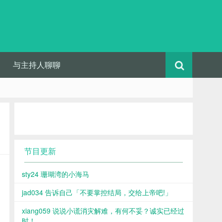
与主持人聊聊
节目更新
sty24 珊瑚湾的小海马
jad034 告诉自己「不要掌控结局，交给上帝吧!」
xiang059 说说小谎消灾解难，有何不妥？诚实已经过
时！