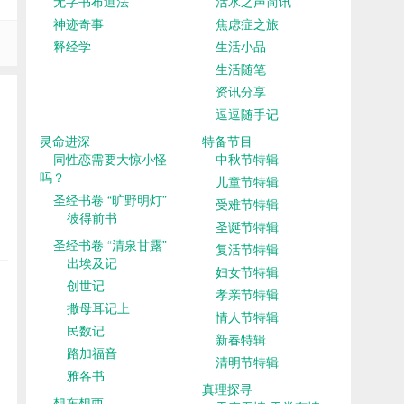
无字书布道法
活水之声简讯
神迹奇事
焦虑症之旅
释经学
生活小品
生活随笔
资讯分享
逗逗随手记
灵命进深
特备节目
同性恋需要大惊小怪
中秋节特辑
吗？
儿童节特辑
圣经书卷 “旷野明灯”
受难节特辑
彼得前书
圣诞节特辑
圣经书卷 “清泉甘露”
复活节特辑
出埃及记
妇女节特辑
创世记
孝亲节特辑
撒母耳记上
情人节特辑
民数记
新春特辑
路加福音
清明节特辑
雅各书
真理探寻
想东想西