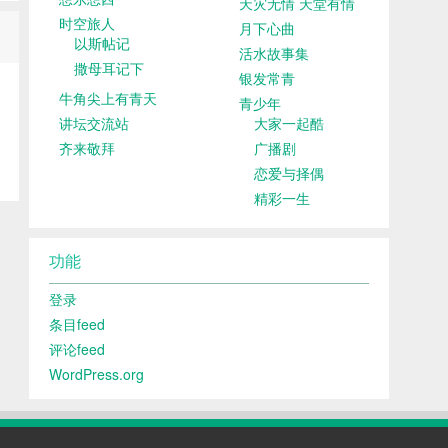
天灾无情 天堂有情
时空旅人
月下心曲
以斯帖记
活水故事集
撒母耳记下
银发常青
牛角尖上有青天
青少年
讲坛交流站
大家一起酷
齐来敬拜
广播剧
恋爱与择偶
精彩一生
功能
登录
条目feed
评论feed
WordPress.org