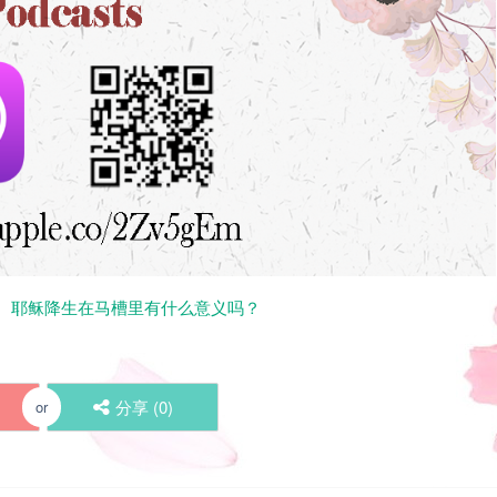
辑： 耶稣降生在马槽里有什么意义吗？
分享 (
0
)
or