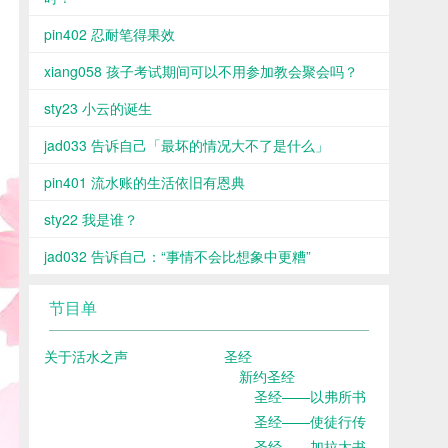
pin402 忍耐笔得果效
xiang058 孩子考试期间可以不用参加教会聚会吗？
sty23 小云的诞生
jad033 告诉自己「最坏的情况大不了是什么」
pin401 流水账的生活依旧有恩典
sty22 我是谁？
jad032 告诉自己：“事情不会比想象中更糟”
节目单
关于活水之声
圣经
新约圣经
圣经——以弗所书
圣经——使徒行传
圣经——加拉太书