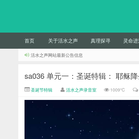
首页
关于活水之声
真理探寻
灵命进
活水之声网站最新公告信息
sa036 单元一：圣诞特辑： 耶
圣诞节特辑
活水之声录音室
1009℃