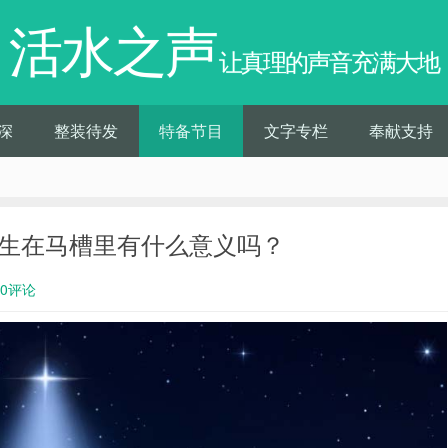
活水之声
让真理的声音充满大地
深
整装待发
特备节目
文字专栏
奉献支持
稣降生在马槽里有什么意义吗？
0评论