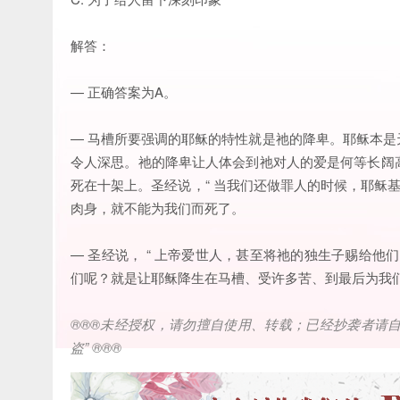
解答：
— 正确答案为A。
— 马槽所要强调的耶稣的特性就是祂的降卑。耶稣本
令人深思。祂的降卑让人体会到祂对人的爱是何等长阔
死在十架上。圣经说，“ 当我们还做罪人的时候，耶稣
肉身，就不能为我们而死了。
— 圣经说， “ 上帝爱世人，甚至将祂的独生子赐给
们呢？就是让耶稣降生在马槽、受许多苦、到最后为我
®®®
未经授权，请勿擅自使用、转载；已经抄袭者请
盗
” ®®®