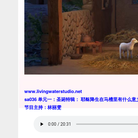
www.livingwaterstudio.net
sa036 单元一：圣诞特辑： 耶稣降生在马槽里有什么意
节目主持：林丽雯