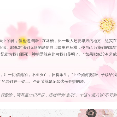
是天上的神，但祂选择降生在马槽，比一般人还要卑贱的地方，这实在
高深。耶稣对我们无限的爱使自己降卑在马槽，使自己为我们的罪钉
基督就为我们而死，神的爱就在此向我们显明了。” 如果耶稣没有道成
他们，叫一切信祂的，不至灭亡，反得永生。”上帝如何把独生子赐给我
们的罪钉在十架上。圣诞节就是纪念这份奇妙的爱。
自行删除，请尊重知识产权，违者即为
“
盗取
”
。十诫中第八诫
“
不可偷