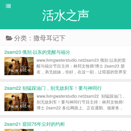
活水之声
分类：撒母耳记下
2sam23 俄别·以东的觉醒与福分
www.livingwaterstudio.net2sam23 俄别·以东的觉
醒与福分节目主持：林邦文牧师/博士 2sam23 朋
友，弟兄姐妹，你好，在这一刻，让喧嚣的世界安
静下来，让我们的生命稍稍消息。我是你的老朋友
林老师。欢迎来到今天的‘时空旅人...
2sam22 别猛踩油门，别无故刹车！要与神同行
www.livingwaterstudio.net2sam22 别猛踩油门，
别无故刹车！要与神同行节目主持：林邦文牧师/
博士 2sam22 各位网路上、正在通勤、做家务，
或者躺在沙发上戴着耳机听着节目的弟兄姊妹，以
及对信仰充满好奇的主内朋...
2sam21 迎回75年尘封的约柜