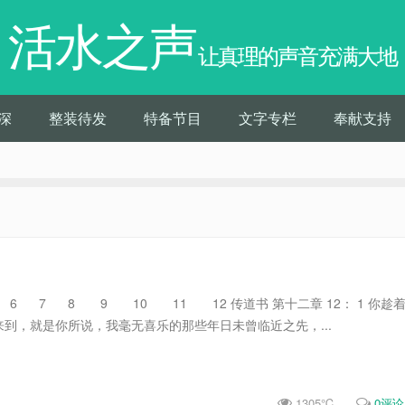
活水之声
让真理的声音充满大地
深
整装待发
特备节目
文字专栏
奉献支持
 7 8 9 10 11 12 传道书 第十二章 12： 1 你趁
到，就是你所说，我毫无喜乐的那些年日未曾临近之先，...
1305℃
0评论