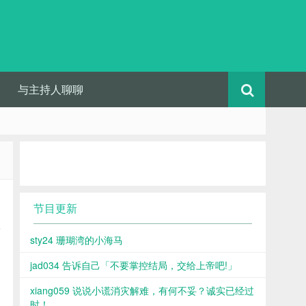
与主持人聊聊
节目更新
着
sty24 珊瑚湾的小海马
jad034 告诉自己「不要掌控结局，交给上帝吧!」
xiang059 说说小谎消灾解难，有何不妥？诚实已经过
时！