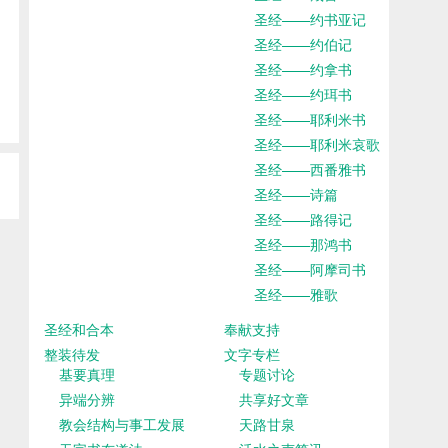
圣经——约书亚记
圣经——约伯记
圣经——约拿书
圣经——约珥书
圣经——耶利米书
圣经——耶利米哀歌
圣经——西番雅书
圣经——诗篇
圣经——路得记
圣经——那鸿书
圣经——阿摩司书
圣经——雅歌
圣经和合本
奉献支持
整装待发
文字专栏
基要真理
专题讨论
异端分辨
共享好文章
教会结构与事工发展
天路甘泉