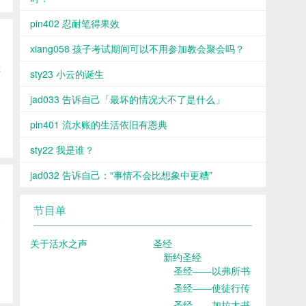
pin402 忍耐笔得果效
xiang058 孩子考试期间可以不用参加教会聚会吗？
你
sty23 小云的诞生
jad033 告诉自己「最坏的情况大不了是什么」
pin401 流水账的生活依旧有恩典
sty22 我是谁？
jad032 告诉自己：“事情不会比想象中更糟”
节目单
使
关于活水之声
圣经
新约圣经
圣经——以弗所书
圣经——使徒行传
圣经——加拉太书