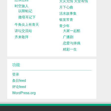
天灾无情 天堂有情
时空旅人
月下心曲
以斯帖记
活水故事集
撒母耳记下
银发常青
牛角尖上有青天
青少年
讲坛交流站
大家一起酷
齐来敬拜
广播剧
恋爱与择偶
精彩一生
功能
登录
条目feed
评论feed
WordPress.org