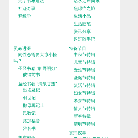
无字书布道法
活水之声简讯
神迹奇事
焦虑症之旅
释经学
生活小品
生活随笔
资讯分享
逗逗随手记
灵命进深
特备节目
同性恋需要大惊小怪
中秋节特辑
吗？
儿童节特辑
圣经书卷 “旷野明灯”
受难节特辑
彼得前书
圣诞节特辑
圣经书卷 “清泉甘露”
复活节特辑
出埃及记
妇女节特辑
创世记
孝亲节特辑
撒母耳记上
情人节特辑
民数记
新春特辑
路加福音
清明节特辑
雅各书
真理探寻
想东想西