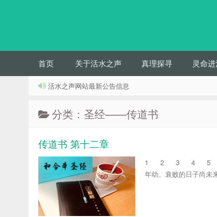
首页
关于活水之声
真理探寻
灵命进
活水之声网站最新公告信息
分类：圣经——传道书
传道书 第十二章
1 2 3 4 5 6
年幼、衰败的日子尚未来