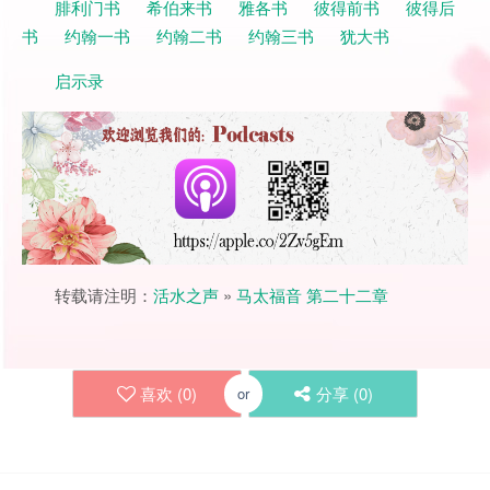
腓利门书
希伯来书
雅各书
彼得前书
彼得后
书
约翰一书
约翰二书
约翰三书
犹大书
启示录
转载请注明：
活水之声
»
马太福音 第二十二章
喜欢 (
0
)
分享 (
0
)
or