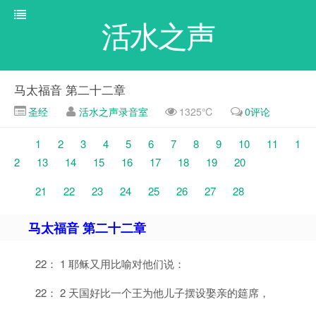
活水之声
马太福音 第二十二章
圣经
活水之声录音室
1325℃
0评论
1
2
3
4
5
6
7
8
9
10
11
1
2
13
14
15
16
17
18
19
20
21
22
23
24
25
26
27
28
马太福音 第二十二章
22： 1 耶稣又用比喻对他们说：
22： 2 天国好比一个王为他儿子摆设娶亲的筵席，