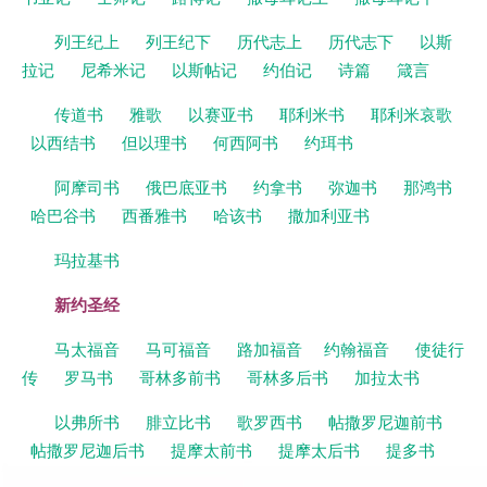
列王纪上
列王纪下
历代志上
历代志下
以斯
拉记
尼希米记
以斯帖记
约伯记
诗篇
箴言
传道书
雅歌
以赛亚书
耶利米书
耶利米哀歌
以西结书
但以理书
何西阿书
约珥书
阿摩司书
俄巴底亚书
约拿书
弥迦书
那鸿书
哈巴谷书
西番雅书
哈该书
撒加利亚书
玛拉基书
新约圣经
马太福音
马可福音
路加福音
约翰福音
使徒行
传
罗马书
哥林多前书
哥林多后书
加拉太书
以弗所书
腓立比书
歌罗西书
帖撒罗尼迦前书
帖撒罗尼迦后书
提摩太前书
提摩太后书
提多书