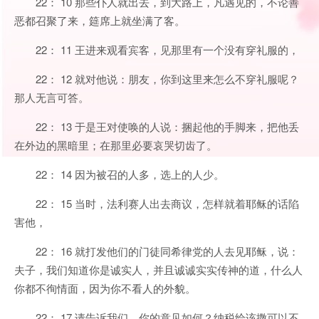
22： 10 那些仆人就出去，到大路上，凡遇见的，不论善
恶都召聚了来，筵席上就坐满了客。
22： 11 王进来观看宾客，见那里有一个没有穿礼服的，
22： 12 就对他说：朋友，你到这里来怎么不穿礼服呢？
那人无言可答。
22： 13 于是王对使唤的人说：捆起他的手脚来，把他丢
在外边的黑暗里；在那里必要哀哭切齿了。
22： 14 因为被召的人多，选上的人少。
22： 15 当时，法利赛人出去商议，怎样就着耶稣的话陷
害他，
22： 16 就打发他们的门徒同希律党的人去见耶稣，说：
夫子，我们知道你是诚实人，并且诚诚实实传神的道，什么人
你都不徇情面，因为你不看人的外貌。
22： 17 请告诉我们，你的意见如何？纳税给该撒可以不