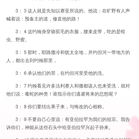
3： 3 这人就是先知以赛亚所说的。他说：在旷野有人声
喊着说：预备主的道，修直他的路！
3： 4 这约翰身穿骆驼毛的衣服，腰束皮带，吃的是蝗
虫、野蜜。
3： 5 那时，耶路撒冷和犹太全地，并约但河一带地方的
人，都出去到约翰那里，
3： 6 承认他们的罪，在约但河里受他的洗。
3： 7 约翰看见许多法利赛人和撒都该人也来受洗，就对
他们说：毒蛇的种类！谁指示你们逃避将来的忿怒呢？
3： 8 你们要结出果子来，与悔改的心相称。
3： 9 不要自己心里说：有亚伯拉罕为我们的祖宗。我告
诉你们，神能从这些石头中给亚伯拉罕兴起子孙来。