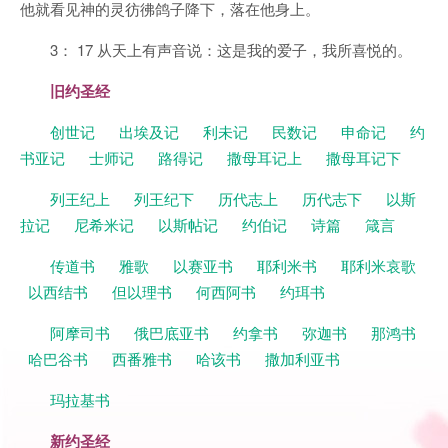
他就看见神的灵彷彿鸽子降下，落在他身上。
3： 17 从天上有声音说：这是我的爱子，我所喜悦的。
旧约圣经
创世记
出埃及记
利未记
民数记
申命记
约
书亚记
士师记
路得记
撒母耳记上
撒母耳记下
列王纪上
列王纪下
历代志上
历代志下
以斯
拉记
尼希米记
以斯帖记
约伯记
诗篇
箴言
传道书
雅歌
以赛亚书
耶利米书
耶利米哀歌
以西结书
但以理书
何西阿书
约珥书
阿摩司书
俄巴底亚书
约拿书
弥迦书
那鸿书
哈巴谷书
西番雅书
哈该书
撒加利亚书
玛拉基书
新约圣经