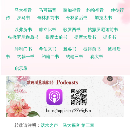
马太福音
马可福音
路加福音
约翰福音
使徒行
传
罗马书
哥林多前书
哥林多后书
加拉太书
以弗所书
腓立比书
歌罗西书
帖撒罗尼迦前书
帖撒罗尼迦后书
提摩太前书
提摩太后书
提多书
腓利门书
希伯来书
雅各书
彼得前书
彼得后
书
约翰一书
约翰二书
约翰三书
犹大书
启示录
转载请注明：
活水之声
»
马太福音 第三章