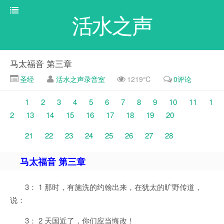
活水之声
马太福音 第三章
圣经
活水之声录音室
1219℃
0评论
1
2
3
4
5
6
7
8
9
10
11
1
2
13
14
15
16
17
18
19
20
21
22
23
24
25
26
27
28
马太福音 第三章
3： 1 那时，有施洗的约翰出来，在犹太的旷野传道，
说：
3： 2 天国近了，你们应当悔改！