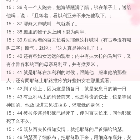
15： 36 有一个人跑去，把海绒蘸满了醋，绑在苇子上，送给
他喝，说：『且等着，看以利亚来不来把他取下。』
15： 37 耶稣大声喊叫，气就断了。
15： 38 殿里的幔子从上到下裂为两半。
15： 39 对面站着的百夫长看见耶稣这样喊叫（有古卷没有喊
叫二字）断气，就说：『这人真是神的儿子！』
15： 40 还有些妇女远远的观看；内中有抹大拉的马利亚，又
有小雅各和约西的母亲马利亚，并有撒罗米，
15： 41 就是耶稣在加利利的时候，跟随他、服事他的那些
人，还有同耶稣上耶路撒冷的好些妇女在那里观看。
15： 42 到了晚上，因为这是预备日，就是安息日的前一日，
15： 43 有亚利马太的约瑟前来，他是尊贵的议士，也是等候
神国的。他放胆进去见彼拉多，求耶稣的身体；
15： 44 彼拉多诧异耶稣已经死了，便叫百夫长来，问他耶稣
死了久不久。
15： 45 既从百夫长得知实情，就把耶稣的尸首赐给约瑟。
15： 46 约瑟买了细麻布，把耶稣取下来，用细麻布裹好，安