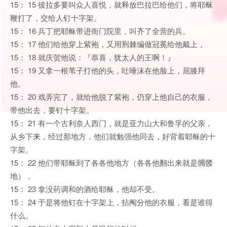
15： 15 彼拉多要叫众人喜悦，就释放巴拉巴给他们，将耶稣
鞭打了，交给人钉十字架。
15： 16 兵丁把耶稣带进衙门院里，叫齐了全营的兵。
15： 17 他们给他穿上紫袍，又用荆棘编做冠冕给他戴上，
15： 18 就庆贺他说：『恭喜，犹太人的王啊！』
15： 19 又拿一根苇子打他的头，吐唾沫在他脸上，屈膝拜
他。
15： 20 戏弄完了，就给他脱了紫袍，仍穿上他自己的衣服，
带他出去，要钉十字架。
15： 21 有一个古利奈人西门，就是亚力山大和鲁孚的父亲，
从乡下来，经过那地方，他们就勉强他同去，好背着耶稣的十
字架。
15： 22 他们带耶稣到了各各他地方（各各他翻出来就是髑髅
地），
15： 23 拿没药调和的酒给耶稣，他却不受。
15： 24 于是将他钉在十字架上，拈阄分他的衣服，看是谁得
什么。