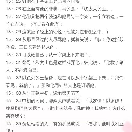
15： 25 钉他在十字架上是巳初的时候。
15： 26 在上面有他的罪状，写的是：『犹太人的王。』
15： 27 他们又把两个强盗和他同钉十字架，一个在右边，一
个在左边。（有古卷在此有：
15： 28 这就应了经上的话说：他被列在罪犯之中。）
15： 29 从那里经过的人辱骂他，摇着头说：『咳！你这拆毁
圣殿、三日又建造起来的，
15： 30 可以救自己，从十字架上下来吧！』
15： 31 祭司长和文士也是这样戏弄他，彼此说：『他救了别
人，不能救自己。
15： 32 以色列的王基督，现在可以从十字架上下来，叫我们
看见，就信了。』那和他同钉的人也是讥诮他。
15： 33 从午正到申初，遍地都黑暗了。
15： 34 申初的时候，耶稣大声喊着说：『以罗伊！以罗伊！
拉马撒巴各大尼？』（翻出来就是：我的神！我的神！为什么
离弃我？）
15： 35 旁边站着的人，有的听见就说：『看哪，他叫以利亚
呢！』