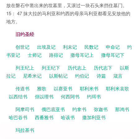
放在磐石中凿出来的坟墓里，又滚过一块石头来挡住墓门。
15： 47 抹大拉的马利亚和约西的母亲马利亚都看见安放他的
地方。
旧约圣经
创世记
出埃及记
利未记
民数记
申命记
约
书亚记
士师记
路得记
撒母耳记上
撒母耳记下
列王纪上
列王纪下
历代志上
历代志下
以斯
拉记
尼希米记
以斯帖记
约伯记
诗篇
箴言
传道书
雅歌
以赛亚书
耶利米书
耶利米哀歌
以西结书
但以理书
何西阿书
约珥书
阿摩司书
俄巴底亚书
约拿书
弥迦书
那鸿书
哈巴谷书
西番雅书
哈该书
撒加利亚书
玛拉基书