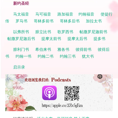
新约圣经
马太福音
马可福音
路加福音
约翰福音
使徒行
传
罗马书
哥林多前书
哥林多后书
加拉太书
以弗所书
腓立比书
歌罗西书
帖撒罗尼迦前书
帖撒罗尼迦后书
提摩太前书
提摩太后书
提多书
腓利门书
希伯来书
雅各书
彼得前书
彼得后
书
约翰一书
约翰二书
约翰三书
犹大书
启示录