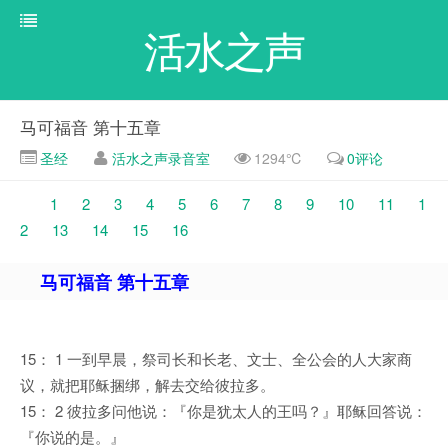
活水之声
马可福音 第十五章
圣经
活水之声录音室
1294℃
0评论
1
2
3
4
5
6
7
8
9
10
11
1
2
13
14
15
16
马可福音 第十五章
15： 1 一到早晨，祭司长和长老、文士、全公会的人大家商
议，就把耶稣捆绑，解去交给彼拉多。
15： 2 彼拉多问他说：『你是犹太人的王吗？』耶稣回答说：
『你说的是。』