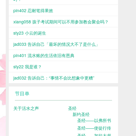
pin402 忍耐笔得果效
xiang058 孩子考试期间可以不用参加教会聚会吗？
sty23 小云的诞生
jad033 告诉自己「最坏的情况大不了是什么」
pin401 流水账的生活依旧有恩典
sty22 我是谁？
jad032 告诉自己：“事情不会比想象中更糟”
节目单
关于活水之声
圣经
新约圣经
圣经——以弗所书
圣经——使徒行传
圣经——加拉太书