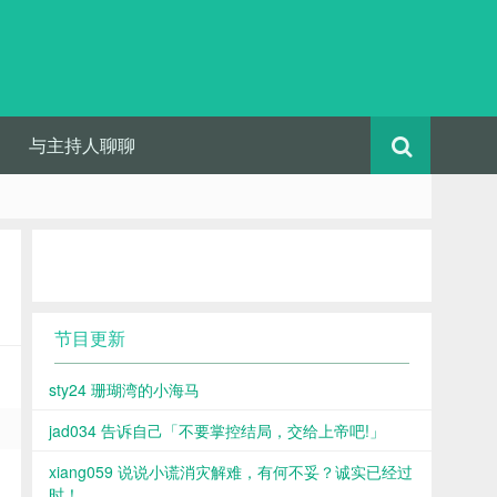
与主持人聊聊
节目更新
sty24 珊瑚湾的小海马
jad034 告诉自己「不要掌控结局，交给上帝吧!」
xiang059 说说小谎消灾解难，有何不妥？诚实已经过
时！