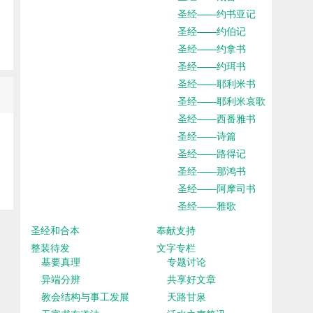
圣经——约书亚记
圣经——约伯记
圣经——约拿书
圣经——约珥书
圣经——耶利米书
圣经——耶利米哀歌
圣经——西番雅书
圣经——诗篇
圣经——路得记
圣经——那鸿书
圣经——阿摩司书
圣经——雅歌
圣经和合本
奉献支持
整装待发
文字专栏
基要真理
专题讨论
异端分辨
共享好文章
教会结构与事工发展
天路甘泉