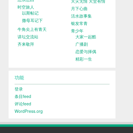
天灾无情 天堂有情
时空旅人
月下心曲
以斯帖记
活水故事集
撒母耳记下
银发常青
牛角尖上有青天
青少年
讲坛交流站
大家一起酷
齐来敬拜
广播剧
恋爱与择偶
精彩一生
功能
登录
条目feed
评论feed
WordPress.org