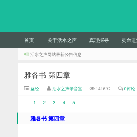
首页
关于活水之声
真理探寻
灵命进
活水之声网站最新公告信息
雅各书 第四章
圣经
活水之声录音室
1416℃
0评论
1
2
3
4
5
雅各书 第四章