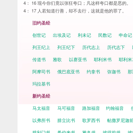
4： 16 现今你们竟以张狂夸口；凡这样夸口都是恶的。
4： 17 人若知道行善，却不去行，这就是他的罪了。
旧约圣经
创世记
出埃及记
利未记
民数记
申命
列王纪上
列王纪下
历代志上
历代志下
传道书
雅歌
以赛亚书
耶利米书
耶利米
阿摩司书
俄巴底亚书
约拿书
弥迦书
那
玛拉基书
新约圣经
马太福音
马可福音
路加福音
约翰福音
以弗所书
腓立比书
歌罗西书
帖撒罗尼迦
腓利门书
希伯来书
雅各书
彼得前书
彼