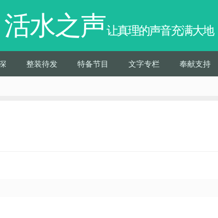
活水之声
让真理的声音充满大地
深
整装待发
特备节目
文字专栏
奉献支持