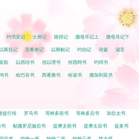
记
约书亚记
士师记
路得记
撒母耳记上
撒母耳记下
以斯拉记
尼希米记
以斯帖记
约伯记
诗篇
箴言
哀歌
以西结书
但以理书
何西阿书
约珥书
鸿书
哈巴谷书
西番雅书
哈该书
撒加利亚书
使徒行传
罗马书
哥林多前书
哥林多后书
加拉太书
前书
帖撒罗尼迦后书
提摩太前书
提摩太后书
提多书
得后书
约翰一书
约翰二书
约翰三书
犹大书