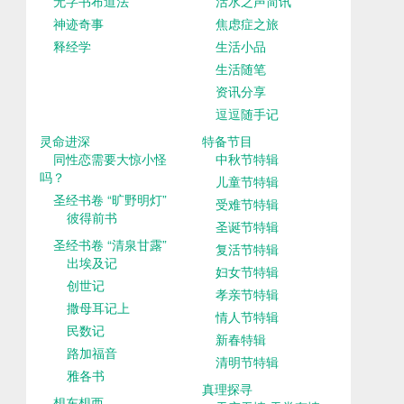
无字书布道法
活水之声简讯
神迹奇事
焦虑症之旅
释经学
生活小品
生活随笔
资讯分享
逗逗随手记
灵命进深
特备节目
同性恋需要大惊小怪
中秋节特辑
吗？
儿童节特辑
圣经书卷 “旷野明灯”
受难节特辑
彼得前书
圣诞节特辑
圣经书卷 “清泉甘露”
复活节特辑
出埃及记
妇女节特辑
创世记
孝亲节特辑
撒母耳记上
情人节特辑
民数记
新春特辑
路加福音
清明节特辑
雅各书
真理探寻
想东想西