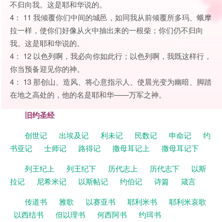
不归向我。这是耶和华说的。
4： 11 我倾覆你们中间的城邑，如同我从前倾覆所多玛、蛾摩
拉一样，使你们好像从火中抽出来的一根柴；你们仍不归向
我。这是耶和华说的。
4： 12 以色列啊，我必向你如此行；以色列啊，我既这样行，
你当预备迎见你的神。
4： 13 那创山、造风、将心意指示人、使晨光变为幽暗、脚踏
在地之高处的，他的名是耶和华——万军之神。
旧约圣经
创世记
出埃及记
利未记
民数记
申命记
约
书亚记
士师记
路得记
撒母耳记上
撒母耳记下
列王纪上
列王纪下
历代志上
历代志下
以斯
拉记
尼希米记
以斯帖记
约伯记
诗篇
箴言
传道书
雅歌
以赛亚书
耶利米书
耶利米哀歌
以西结书
但以理书
何西阿书
约珥书