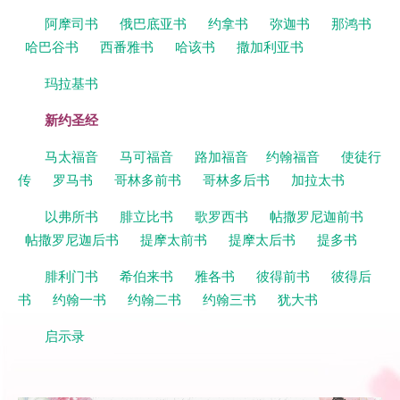
阿摩司书
俄巴底亚书
约拿书
弥迦书
那鸿书
哈巴谷书
西番雅书
哈该书
撒加利亚书
玛拉基书
新约圣经
马太福音
马可福音
路加福音
约翰福音
使徒行
传
罗马书
哥林多前书
哥林多后书
加拉太书
以弗所书
腓立比书
歌罗西书
帖撒罗尼迦前书
帖撒罗尼迦后书
提摩太前书
提摩太后书
提多书
腓利门书
希伯来书
雅各书
彼得前书
彼得后
书
约翰一书
约翰二书
约翰三书
犹大书
启示录