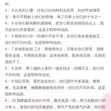
的。
4： 4 以色列人哪，任你们往伯特利去犯罪，到吉甲加增罪
过；每日早晨献上你们的祭物，每三日奉上你们的十分之一。
4： 5 任你们献有酵的感谢祭，把甘心祭宣传报告给众人，因
为是你们所喜爱的。这是主耶和华说的。
4： 6 我使你们在一切城中牙齿干净，在你们各处粮食缺乏，
你们仍不归向我。这是耶和华说的。
4： 7 在收割的前三月，我使雨停止，不降在你们那里；我降
雨在这城，不降雨在那城；这块地有雨，那块地无雨；无雨的
就枯干了。
4： 8 这样，两三城的人凑到一城去找水，却喝不足；你们仍
不归向我。这是耶和华说的。
4： 9 我以旱风、霉烂攻击你们，你们园中许多菜蔬、葡萄
树、无花果树、橄榄树都被剪虫所吃；你们仍不归向我。这是
耶和华说的。
4： 10 我降瘟疫在你们中间，像在埃及一样；用刀杀戮你们的
少年人，使你们的马匹被掳掠，营中尸首的臭气扑鼻；你们仍