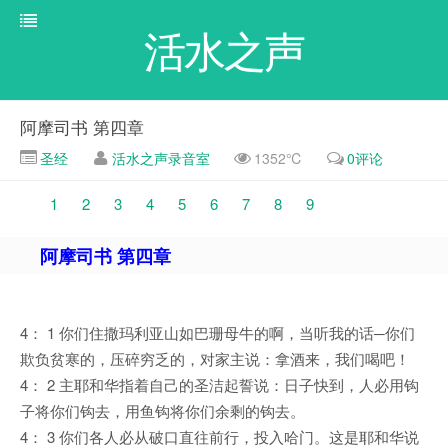
活水之声
阿摩司书 第四章
圣经
活水之声录音室
1352℃
0评论
1
2
3
4
5
6
7
8
9
阿摩司书 第四章
4： 1 你们住撒玛利亚山如巴珊母牛的啊，当听我的话─你们
欺负贫寒的，压碎穷乏的，对家主说：拿酒来，我们喝吧！
4： 2 主耶和华指着自己的圣洁起誓说：日子快到，人必用钩
子将你们钩去，用鱼钩将你们余剩的钩去。
4： 3 你们各人必从破口直往前行，投入哈门。这是耶和华说