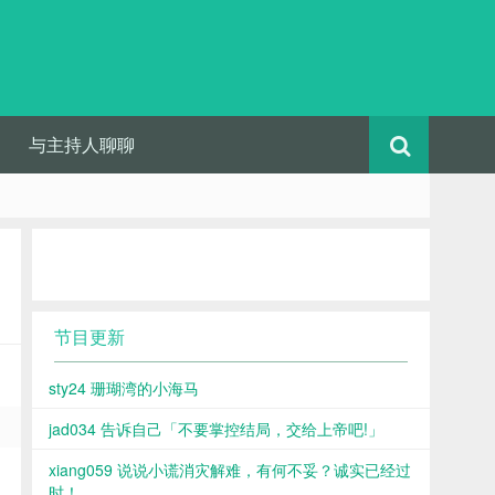
与主持人聊聊
节目更新
sty24 珊瑚湾的小海马
jad034 告诉自己「不要掌控结局，交给上帝吧!」
xiang059 说说小谎消灾解难，有何不妥？诚实已经过
时！