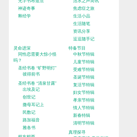
无字书布道法
活水之声简讯
神迹奇事
焦虑症之旅
释经学
生活小品
生活随笔
资讯分享
逗逗随手记
灵命进深
特备节目
同性恋需要大惊小怪
中秋节特辑
吗？
儿童节特辑
圣经书卷 “旷野明灯”
受难节特辑
彼得前书
圣诞节特辑
圣经书卷 “清泉甘露”
复活节特辑
出埃及记
妇女节特辑
创世记
孝亲节特辑
撒母耳记上
情人节特辑
民数记
新春特辑
路加福音
清明节特辑
雅各书
真理探寻
想东想西