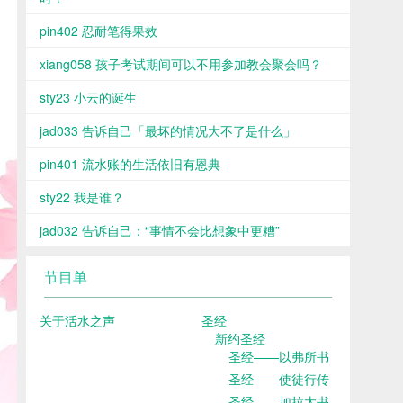
pin402 忍耐笔得果效
xiang058 孩子考试期间可以不用参加教会聚会吗？
sty23 小云的诞生
jad033 告诉自己「最坏的情况大不了是什么」
pin401 流水账的生活依旧有恩典
sty22 我是谁？
jad032 告诉自己：“事情不会比想象中更糟”
节目单
关于活水之声
圣经
新约圣经
圣经——以弗所书
圣经——使徒行传
圣经——加拉太书