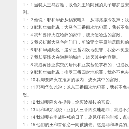
1： 1 当犹大王乌西雅，以色列王约阿施的儿子耶罗
列。
1： 2 他说：耶和华必从锡安吼叫，从耶路撒冷发声；
1： 3 耶和华如此说：大马色三番四次地犯罪，我必
1： 4 我却要降火在哈薛的家中，烧灭便哈达的宫殿。
1： 5 我必折断大马色的门闩，剪除亚文平原的居民和
1： 6 耶和华如此说：迦萨三番四次地犯罪，我必不免
1： 7 我却要降火在迦萨的城内，烧灭其中的宫殿。
1： 8 我必剪除亚实突的居民和亚实基伦掌权的，也
1： 9 耶和华如此说：推罗三番四次地犯罪，我必不
1： 10 我却要降火在推罗的城内，烧灭其中的宫殿。
1： 11 耶和华如此说：以东三番四次地犯罪，我必
怒。
1： 12 我却要降火在提幔，烧灭波斯拉的宫殿。
1： 13 耶和华如此说：亚扪人三番四次地犯罪，我
1： 14 我却要在争战吶喊的日子，旋风狂暴的时候，
1： 15 他们的王和首领必一同被掳去。这是耶和华说的