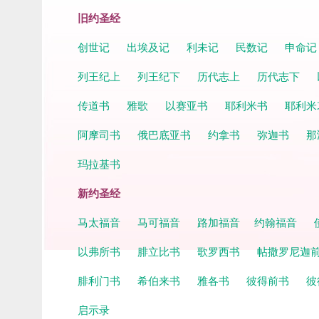
旧约圣经
创世记
出埃及记
利未记
民数记
申命
列王纪上
列王纪下
历代志上
历代志下
传道书
雅歌
以赛亚书
耶利米书
耶利米
阿摩司书
俄巴底亚书
约拿书
弥迦书
那
玛拉基书
新约圣经
马太福音
马可福音
路加福音
约翰福音
以弗所书
腓立比书
歌罗西书
帖撒罗尼迦
腓利门书
希伯来书
雅各书
彼得前书
彼
启示录