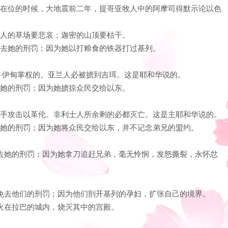
波安在位的时候，大地震前二年，提哥亚牧人中的阿摩司得默示论以色
牧人的草场要悲哀；迦密的山顶要枯干。
不免去她的刑罚；因为她以打粮食的铁器打过基列。
伯·伊甸掌权的。亚兰人必被掳到吉珥。这是耶和华说的。
去她的刑罚；因为她掳掠众民交给以东。
必反手攻击以革伦。非利士人所余剩的必都灭亡。这是主耶和华说的。
免去她的刑罚；因为她将众民交给以东，并不记念弟兄的盟约。
不免去她的刑罚；因为她拿刀追赶兄弟，毫无怜悯，发怒撕裂，永怀忿
必不免去他们的刑罚；因为他们剖开基列的孕妇，扩张自己的境界。
点火在拉巴的城内，烧灭其中的宫殿。
。