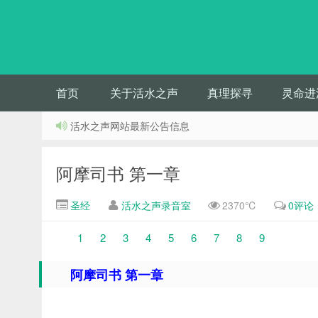
首页
关于活水之声
真理探寻
灵命进
活水之声网站最新公告信息
阿摩司书 第一章
圣经
活水之声录音室
2370℃
0评论
1
2
3
4
5
6
7
8
9
阿摩司书 第一章