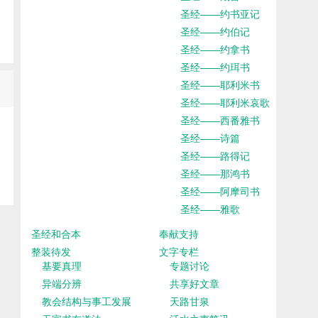
圣经——约书亚记
圣经——约伯记
圣经——约拿书
圣经——约珥书
圣经——耶利米书
圣经——耶利米哀歌
圣经——西番雅书
圣经——诗篇
圣经——路得记
圣经——那鸿书
圣经——阿摩司书
圣经——雅歌
圣经和合本
奉献支持
整装待发
文字专栏
基要真理
专题讨论
异端分辨
共享好文章
教会结构与事工发展
天路甘泉