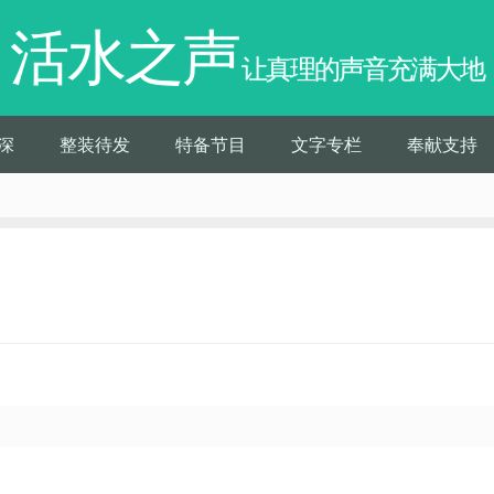
活水之声
让真理的声音充满大地
深
整装待发
特备节目
文字专栏
奉献支持