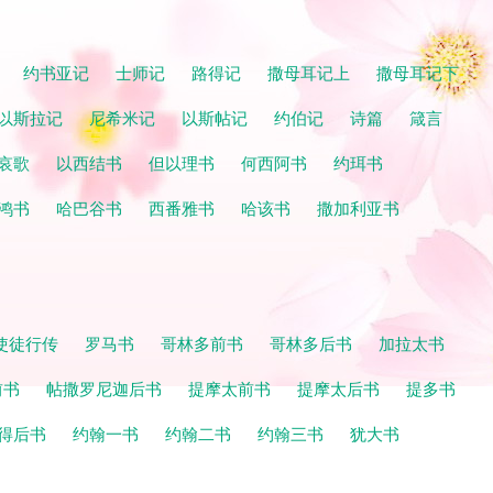
记
约书亚记
士师记
路得记
撒母耳记上
撒母耳记下
以斯拉记
尼希米记
以斯帖记
约伯记
诗篇
箴言
哀歌
以西结书
但以理书
何西阿书
约珥书
鸿书
哈巴谷书
西番雅书
哈该书
撒加利亚书
使徒行传
罗马书
哥林多前书
哥林多后书
加拉太书
前书
帖撒罗尼迦后书
提摩太前书
提摩太后书
提多书
得后书
约翰一书
约翰二书
约翰三书
犹大书