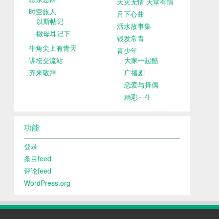
天灾无情 天堂有情
时空旅人
月下心曲
以斯帖记
活水故事集
撒母耳记下
银发常青
牛角尖上有青天
青少年
讲坛交流站
大家一起酷
齐来敬拜
广播剧
恋爱与择偶
精彩一生
功能
登录
条目feed
评论feed
WordPress.org