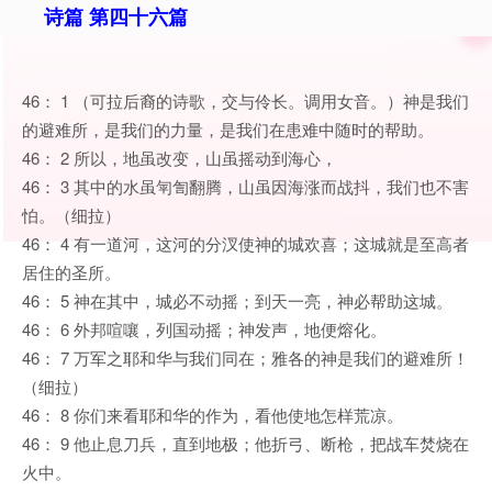
诗篇 第四十六篇
46： 1 （可拉后裔的诗歌，交与伶长。调用女音。）神是我们
的避难所，是我们的力量，是我们在患难中随时的帮助。
46： 2 所以，地虽改变，山虽摇动到海心，
46： 3 其中的水虽匉訇翻腾，山虽因海涨而战抖，我们也不害
怕。（细拉）
46： 4 有一道河，这河的分汊使神的城欢喜；这城就是至高者
居住的圣所。
46： 5 神在其中，城必不动摇；到天一亮，神必帮助这城。
46： 6 外邦喧嚷，列国动摇；神发声，地便熔化。
46： 7 万军之耶和华与我们同在；雅各的神是我们的避难所！
（细拉）
46： 8 你们来看耶和华的作为，看他使地怎样荒凉。
46： 9 他止息刀兵，直到地极；他折弓、断枪，把战车焚烧在
火中。