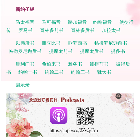
新约圣经
马太福音
马可福音
路加福音
约翰福音
使徒行
传
罗马书
哥林多前书
哥林多后书
加拉太书
以弗所书
腓立比书
歌罗西书
帖撒罗尼迦前书
帖撒罗尼迦后书
提摩太前书
提摩太后书
提多书
腓利门书
希伯来书
雅各书
彼得前书
彼得后
书
约翰一书
约翰二书
约翰三书
犹大书
启示录