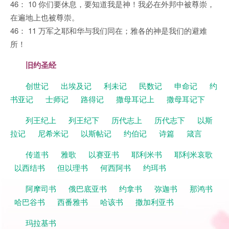
46： 10 你们要休息，要知道我是神！我必在外邦中被尊崇，
在遍地上也被尊崇。
46： 11 万军之耶和华与我们同在；雅各的神是我们的避难
所！
旧约圣经
创世记
出埃及记
利未记
民数记
申命记
约
书亚记
士师记
路得记
撒母耳记上
撒母耳记下
列王纪上
列王纪下
历代志上
历代志下
以斯
拉记
尼希米记
以斯帖记
约伯记
诗篇
箴言
传道书
雅歌
以赛亚书
耶利米书
耶利米哀歌
以西结书
但以理书
何西阿书
约珥书
阿摩司书
俄巴底亚书
约拿书
弥迦书
那鸿书
哈巴谷书
西番雅书
哈该书
撒加利亚书
玛拉基书