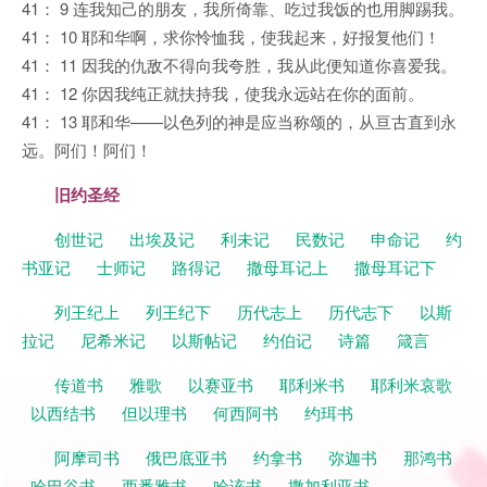
41： 9 连我知己的朋友，我所倚靠、吃过我饭的也用脚踢我。
41： 10 耶和华啊，求你怜恤我，使我起来，好报复他们！
41： 11 因我的仇敌不得向我夸胜，我从此便知道你喜爱我。
41： 12 你因我纯正就扶持我，使我永远站在你的面前。
41： 13 耶和华——以色列的神是应当称颂的，从亘古直到永
远。阿们！阿们！
旧约圣经
创世记
出埃及记
利未记
民数记
申命记
约
书亚记
士师记
路得记
撒母耳记上
撒母耳记下
列王纪上
列王纪下
历代志上
历代志下
以斯
拉记
尼希米记
以斯帖记
约伯记
诗篇
箴言
传道书
雅歌
以赛亚书
耶利米书
耶利米哀歌
以西结书
但以理书
何西阿书
约珥书
阿摩司书
俄巴底亚书
约拿书
弥迦书
那鸿书
哈巴谷书
西番雅书
哈该书
撒加利亚书