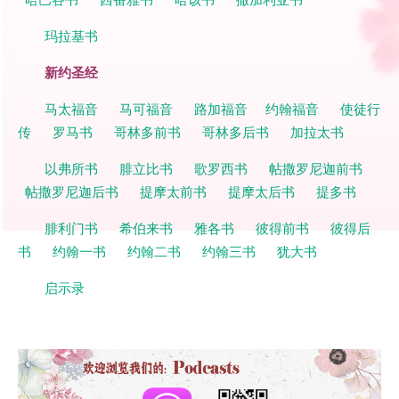
玛拉基书
新约圣经
马太福音
马可福音
路加福音
约翰福音
使徒行
传
罗马书
哥林多前书
哥林多后书
加拉太书
以弗所书
腓立比书
歌罗西书
帖撒罗尼迦前书
帖撒罗尼迦后书
提摩太前书
提摩太后书
提多书
腓利门书
希伯来书
雅各书
彼得前书
彼得后
书
约翰一书
约翰二书
约翰三书
犹大书
启示录