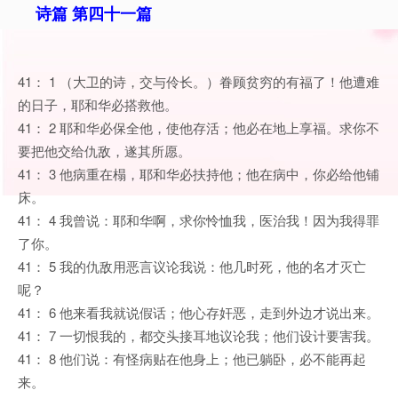
诗篇 第四十一篇
41： 1 （大卫的诗，交与伶长。）眷顾贫穷的有福了！他遭难
的日子，耶和华必搭救他。
41： 2 耶和华必保全他，使他存活；他必在地上享福。求你不
要把他交给仇敌，遂其所愿。
41： 3 他病重在榻，耶和华必扶持他；他在病中，你必给他铺
床。
41： 4 我曾说：耶和华啊，求你怜恤我，医治我！因为我得罪
了你。
41： 5 我的仇敌用恶言议论我说：他几时死，他的名才灭亡
呢？
41： 6 他来看我就说假话；他心存奸恶，走到外边才说出来。
41： 7 一切恨我的，都交头接耳地议论我；他们设计要害我。
41： 8 他们说：有怪病贴在他身上；他已躺卧，必不能再起
来。