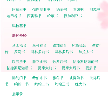
阿摩司书
俄巴底亚书
约拿书
弥迦书
那鸿书
哈巴谷书
西番雅书
哈该书
撒加利亚书
玛拉基书
新约圣经
马太福音
马可福音
路加福音
约翰福音
使徒行
传
罗马书
哥林多前书
哥林多后书
加拉太书
以弗所书
腓立比书
歌罗西书
帖撒罗尼迦前书
帖撒罗尼迦后书
提摩太前书
提摩太后书
提多书
腓利门书
希伯来书
雅各书
彼得前书
彼得后
书
约翰一书
约翰二书
约翰三书
犹大书
启示录