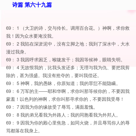
诗篇 第六十九篇
69： 1 （大卫的诗，交与伶长。调用百合花。）神啊，求你救
我！因为众水要淹没我。
69： 2 我陷在深淤泥中，没有立脚之地；我到了深水中，大水
漫过我身。
69： 3 我因呼求困乏，喉咙发干；我因等候神，眼睛失明。
69： 4 无故恨我的，比我头发还多；无理与我为仇、要把我剪
除的，甚为强盛。我没有抢夺的，要叫我偿还。
69： 5 神啊，我的愚昧，你原知道；我的罪愆不能隐瞒。
69： 6 万军的主——耶和华啊，求你叫那等候你的，不要因我
蒙羞！以色列的神啊，求你叫那寻求你的，不要因我受辱！
69： 7 因我为你的缘故受了辱骂，满面羞愧。
69： 8 我的弟兄看我为外路人；我的同胞看我为外邦人。
69： 9 因我为你的殿心里焦急，如同火烧，并且辱骂你人的辱
骂都落在我身上。