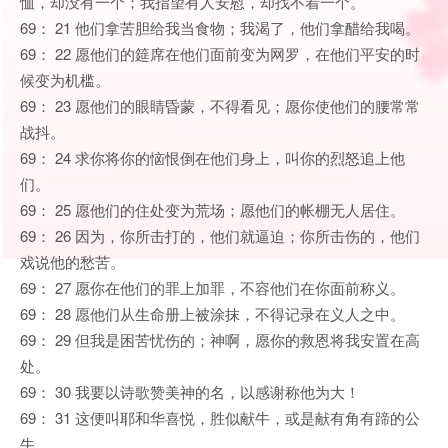
恤，却没有一个；我指望有人安慰，却找不着一个。
69： 21 他们拿苦胆给我当食物；我渴了，他们拿醋给我喝。
69： 22 愿他们的筵席在他们面前变为网罗，在他们平安的时
候变为机槛。
69： 23 愿他们的眼睛昏蒙，不得看见；愿你使他们的腰常常
战抖。
69： 24 求你将你的恼恨倒在他们身上，叫你的烈怒追上他
们。
69： 25 愿他们的住处变为荒场；愿他们的帐棚无人居住。
69： 26 因为，你所击打的，他们就逼迫；你所击伤的，他们
戏说他的愁苦。
69： 27 愿你在他们的罪上加罪，不容他们在你面前称义。
69： 28 愿他们从生命册上被涂抹，不得记录在义人之中。
69： 29 但我是困苦忧伤的；神啊，愿你的救恩将我安置在高
处。
69： 30 我要以诗歌赞美神的名，以感谢称他为大！
69： 31 这便叫耶和华喜悦，胜似献牛，或是献有角有蹄的公
牛。