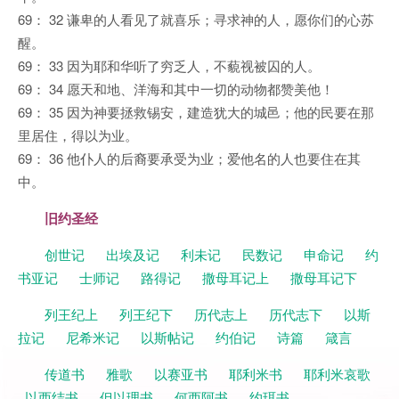
69： 32 谦卑的人看见了就喜乐；寻求神的人，愿你们的心苏
醒。
69： 33 因为耶和华听了穷乏人，不藐视被囚的人。
69： 34 愿天和地、洋海和其中一切的动物都赞美他！
69： 35 因为神要拯救锡安，建造犹大的城邑；他的民要在那
里居住，得以为业。
69： 36 他仆人的后裔要承受为业；爱他名的人也要住在其
中。
旧约圣经
创世记
出埃及记
利未记
民数记
申命记
约
书亚记
士师记
路得记
撒母耳记上
撒母耳记下
列王纪上
列王纪下
历代志上
历代志下
以斯
拉记
尼希米记
以斯帖记
约伯记
诗篇
箴言
传道书
雅歌
以赛亚书
耶利米书
耶利米哀歌
以西结书
但以理书
何西阿书
约珥书