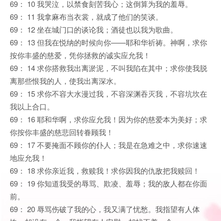
69： 10 我哭泣，以禁食刻苦我心；这倒算为我的羞辱。
69： 11 我拿麻布当衣裳，就成了他们的笑谈。
69： 12 坐在城门口的谈论我；酒徒也以我为歌曲。
69： 13 但我在悦纳的时候向你——耶和华祈祷。神啊，求你
按你丰盛的慈爱，凭你拯救的诚实应允我！
69： 14 求你搭救我出离淤泥，不叫我陷在其中；求你使我脱
离那些恨我的人，使我出离深水。
69： 15 求你不容大水漫过我，不容深渊吞灭我，不容坑坎在
我以上合口。
69： 16 耶和华啊，求你应允我！因为你的慈爱本为美好；求
你按你丰盛的慈悲回转眷顾我！
69： 17 不要掩面不顾你的仆人；我是在急难之中，求你速速
地应允我！
69： 18 求你亲近我，救赎我！求你因我的仇敌把我赎回！
69： 19 你知道我受的辱骂、欺凌、羞辱；我的敌人都在你面
前。
69： 20 辱骂伤破了我的心，我又满了忧愁。我指望有人体