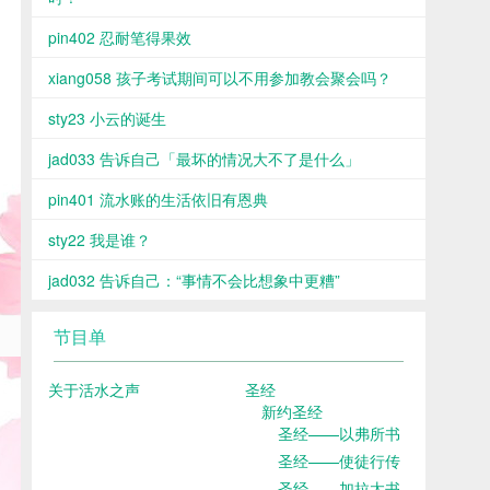
pin402 忍耐笔得果效
xiang058 孩子考试期间可以不用参加教会聚会吗？
sty23 小云的诞生
jad033 告诉自己「最坏的情况大不了是什么」
pin401 流水账的生活依旧有恩典
sty22 我是谁？
jad032 告诉自己：“事情不会比想象中更糟”
节目单
关于活水之声
圣经
新约圣经
圣经——以弗所书
圣经——使徒行传
圣经——加拉太书