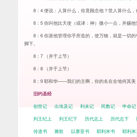
8：4 便说：人算什么，你竟顾念他？世人算什么
8：5 你叫他比天使（或译：神）微小一点，并赐
8：6 你派他管理你手所造的，使万物，就是一切
脚下。
8：7 （并于上节）
8：8 （并于上节）
8：9 耶和华——我们的主啊，你的名在全地何其美
旧约圣经
创世记
出埃及记
利未记
民数记
申命
列王纪上
列王纪下
历代志上
历代志下
传道书
雅歌
以赛亚书
耶利米书
耶利米