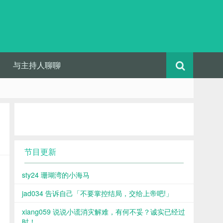
与主持人聊聊
节目更新
sty24 珊瑚湾的小海马
jad034 告诉自己「不要掌控结局，交给上帝吧!」
xiang059 说说小谎消灾解难，有何不妥？诚实已经过
时！