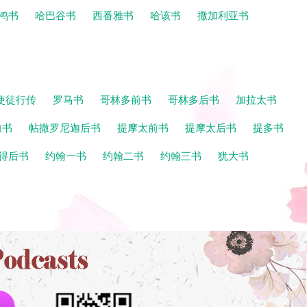
鸿书
哈巴谷书
西番雅书
哈该书
撒加利亚书
使徒行传
罗马书
哥林多前书
哥林多后书
加拉太书
前书
帖撒罗尼迦后书
提摩太前书
提摩太后书
提多书
得后书
约翰一书
约翰二书
约翰三书
犹大书