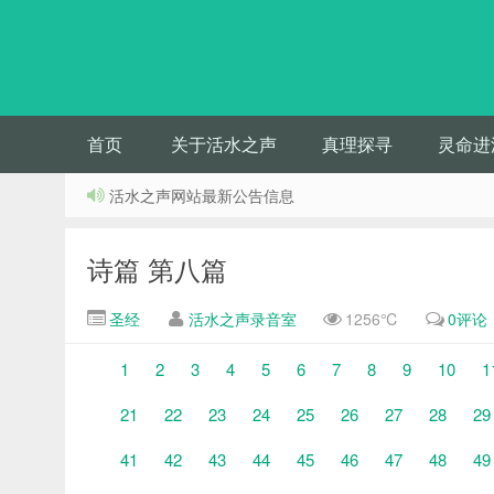
首页
关于活水之声
真理探寻
灵命进
活水之声网站最新公告信息
诗篇 第八篇
圣经
活水之声录音室
1256℃
0评论
1
2
3
4
5
6
7
8
9
10
1
21
22
23
24
25
26
27
28
29
41
42
43
44
45
46
47
48
49