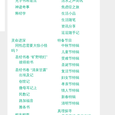
无字书布道法
活水之声简讯
神迹奇事
焦虑症之旅
释经学
生活小品
生活随笔
资讯分享
逗逗随手记
灵命进深
特备节目
同性恋需要大惊小怪
中秋节特辑
吗？
儿童节特辑
圣经书卷 “旷野明灯”
受难节特辑
彼得前书
圣诞节特辑
圣经书卷 “清泉甘露”
复活节特辑
出埃及记
妇女节特辑
创世记
孝亲节特辑
撒母耳记上
情人节特辑
民数记
新春特辑
路加福音
清明节特辑
雅各书
真理探寻
想东想西