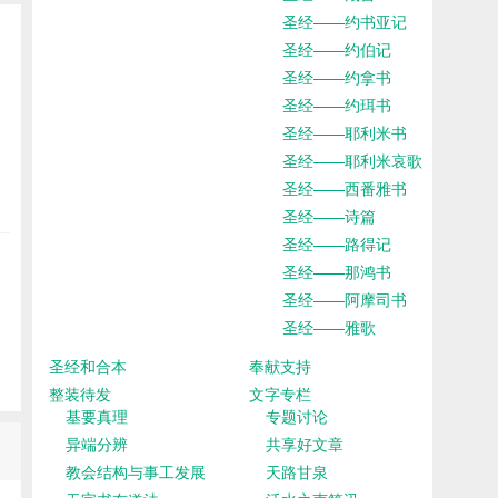
圣经——约书亚记
圣经——约伯记
圣经——约拿书
圣经——约珥书
圣经——耶利米书
圣经——耶利米哀歌
圣经——西番雅书
圣经——诗篇
圣经——路得记
圣经——那鸿书
圣经——阿摩司书
圣经——雅歌
圣经和合本
奉献支持
整装待发
文字专栏
基要真理
专题讨论
异端分辨
共享好文章
教会结构与事工发展
天路甘泉