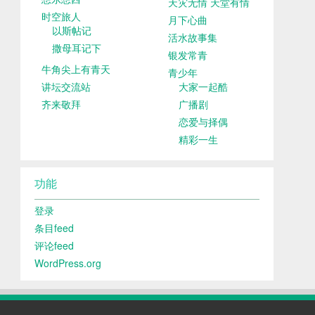
天灾无情 天堂有情
时空旅人
月下心曲
以斯帖记
活水故事集
撒母耳记下
银发常青
牛角尖上有青天
青少年
讲坛交流站
大家一起酷
齐来敬拜
广播剧
恋爱与择偶
精彩一生
功能
登录
条目feed
评论feed
WordPress.org