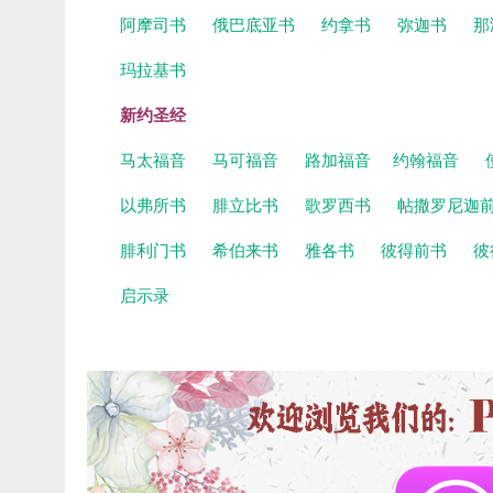
阿摩司书
俄巴底亚书
约拿书
弥迦书
那
玛拉基书
新约圣经
马太福音
马可福音
路加福音
约翰福音
以弗所书
腓立比书
歌罗西书
帖撒罗尼迦
腓利门书
希伯来书
雅各书
彼得前书
彼
启示录