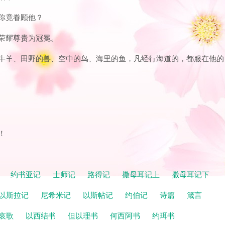
，你竟眷顾他？
他荣耀尊贵为冠冕。
的牛羊、田野的兽、空中的鸟、海里的鱼，凡经行海道的，都服在他的
！
记
约书亚记
士师记
路得记
撒母耳记上
撒母耳记下
以斯拉记
尼希米记
以斯帖记
约伯记
诗篇
箴言
哀歌
以西结书
但以理书
何西阿书
约珥书