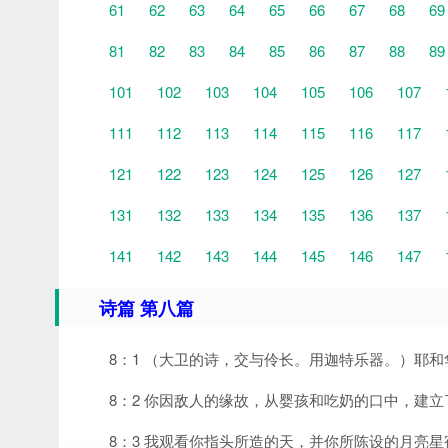
61
62
63
64
65
66
67
68
69
81
82
83
84
85
86
87
88
89
101
102
103
104
105
106
107
111
112
113
114
115
116
117
121
122
123
124
125
126
127
131
132
133
134
135
136
137
141
142
143
144
145
146
147
诗篇 第八篇
8：1 （大卫的诗，交与伶长。用迦特乐器。）耶
8：2 你因敌人的缘故，从婴孩和吃奶的口中，建
8：3 我观看你指头所造的天，并你所陈设的月亮星