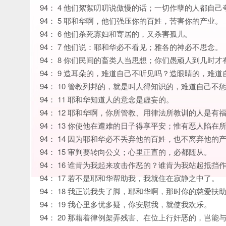
94： 4 他们絮絮叨叨说傲慢的话；一切作孽的人都自己
94： 5 耶和华啊，他们强压你的百姓，苦害你的产业。
94： 6 他们杀死寡妇和寄居的，又杀害孤儿。
94： 7 他们说：耶和华必不看见；雅各的神必不思念。
94： 8 你们民间的畜类人当思想；你们愚顽人到几时才
94： 9 造耳朵的，难道自己不听见吗？造眼睛的，难
94： 10 管教列邦的，就是叫人得知识的，难道自己不
94： 11 耶和华知道人的意念是虚妄的。
94： 12 耶和华啊，你所管教、用律法所教训的人是有
94： 13 你使他在遭难的日子得享平安；惟有恶人陷在
94： 14 因为耶和华必不丢弃他的百姓，也不离弃他的
94： 15 审判要转向公义；心里正直的，必都随从。
94： 16 谁肯为我起来攻击作恶的？谁肯为我站起抵挡
94： 17 若不是耶和华帮助我，我就住在寂静之中了。
94： 18 我正说我失了脚，耶和华啊，那时你的慈爱扶
94： 19 我心里多忧多疑，你安慰我，就使我欢乐。
94： 20 那藉着律例架弄残害、在位上行奸恶的，岂能