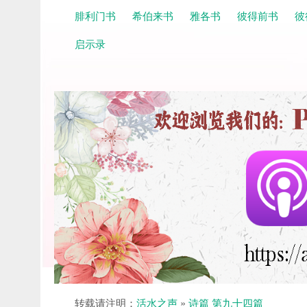
腓利门书
希伯来书
雅各书
彼得前书
彼
启示录
转载请注明：
活水之声
»
诗篇 第九十四篇