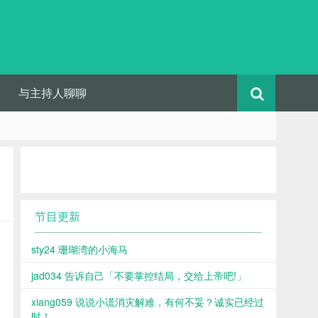
与主持人聊聊
节目更新
sty24 珊瑚湾的小海马
jad034 告诉自己「不要掌控结局，交给上帝吧!」
xiang059 说说小谎消灾解难，有何不妥？诚实已经过
时！