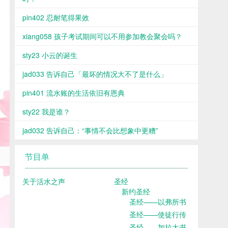
pin402 忍耐笔得果效
xiang058 孩子考试期间可以不用参加教会聚会吗？
sty23 小云的诞生
jad033 告诉自己「最坏的情况大不了是什么」
pin401 流水账的生活依旧有恩典
sty22 我是谁？
jad032 告诉自己：“事情不会比想象中更糟”
节目单
关于活水之声
圣经
新约圣经
圣经——以弗所书
圣经——使徒行传
圣经——加拉太书