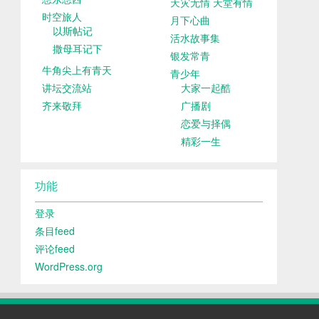
天灾无情 天堂有情
时空旅人
月下心曲
以斯帖记
活水故事集
撒母耳记下
银发常青
牛角尖上有青天
青少年
讲坛交流站
大家一起酷
齐来敬拜
广播剧
恋爱与择偶
精彩一生
功能
登录
条目feed
评论feed
WordPress.org