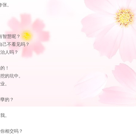
夸张。
有智慧呢？
道自己不看见吗？
惩治人吗？
福的！
所挖的坑中。
产业。
作孽的？
助我。
与你相交吗？