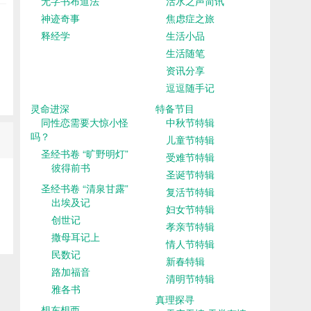
无字书布道法
活水之声简讯
神迹奇事
焦虑症之旅
释经学
生活小品
生活随笔
资讯分享
逗逗随手记
灵命进深
特备节目
同性恋需要大惊小怪
中秋节特辑
吗？
儿童节特辑
圣经书卷 “旷野明灯”
受难节特辑
彼得前书
圣诞节特辑
圣经书卷 “清泉甘露”
复活节特辑
出埃及记
妇女节特辑
创世记
孝亲节特辑
撒母耳记上
情人节特辑
民数记
新春特辑
路加福音
清明节特辑
雅各书
真理探寻
想东想西