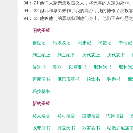
94： 21 他们大家聚集攻击义人，将无辜的人定为死罪
94： 22 但耶和华向来作了我的高台；我的神作了我投
94： 23 他叫他们的罪孽归到他们身上。他们正在行
旧约圣经
创世记
出埃及记
利未记
民数记
申命
列王纪上
列王纪下
历代志上
历代志下
传道书
雅歌
以赛亚书
耶利米书
耶利米
阿摩司书
俄巴底亚书
约拿书
弥迦书
那
玛拉基书
新约圣经
马太福音
马可福音
路加福音
约翰福音
以弗所书
腓立比书
歌罗西书
帖撒罗尼迦