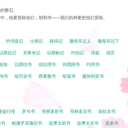
。
靠的磐石。
恶之中，他要剪除他们；耶和华——我们的神要把他们剪除。
记
约书亚记
士师记
路得记
撒母耳记上
撒母耳记下
以斯拉记
尼希米记
以斯帖记
约伯记
诗篇
箴言
哀歌
以西结书
但以理书
何西阿书
约珥书
鸿书
哈巴谷书
西番雅书
哈该书
撒加利亚书
使徒行传
罗马书
哥林多前书
哥林多后书
加拉太书
前书
帖撒罗尼迦后书
提摩太前书
提摩太后书
提多书