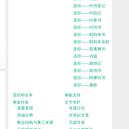
圣经——约书亚记
圣经——约伯记
圣经——约拿书
圣经——约珥书
圣经——耶利米书
圣经——耶利米哀歌
圣经——西番雅书
圣经——诗篇
圣经——路得记
圣经——那鸿书
圣经——阿摩司书
圣经——雅歌
圣经和合本
奉献支持
整装待发
文字专栏
基要真理
专题讨论
异端分辨
共享好文章
教会结构与事工发展
天路甘泉