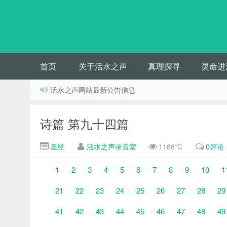
首页
关于活水之声
真理探寻
灵命进
活水之声网站最新公告信息
诗篇 第九十四篇
圣经
活水之声录音室
1188℃
0评论
1
2
3
4
5
6
7
8
9
10
1
21
22
23
24
25
26
27
28
29
41
42
43
44
45
46
47
48
49