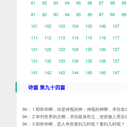
61
62
63
64
65
66
67
68
69
81
82
83
84
85
86
87
88
89
101
102
103
104
105
106
107
111
112
113
114
115
116
117
121
122
123
124
125
126
127
131
132
133
134
135
136
137
141
142
143
144
145
146
147
诗篇 第九十四篇
94： 1 耶和华啊，你是伸冤的神；伸冤的神啊，求你发
94： 2 审判世界的主啊，求你挺身而立，使骄傲人受应
94： 3 耶和华啊，恶人夸胜要到几时呢？要到几时呢？