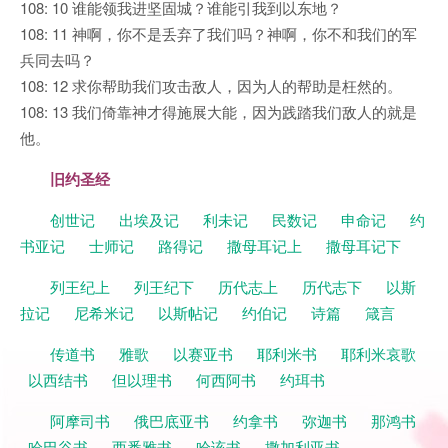
108: 10 谁能领我进坚固城？谁能引我到以东地？
108: 11 神啊，你不是丢弃了我们吗？神啊，你不和我们的军
兵同去吗？
108: 12 求你帮助我们攻击敌人，因为人的帮助是枉然的。
108: 13 我们倚靠神才得施展大能，因为践踏我们敌人的就是
他。
旧约圣经
创世记
出埃及记
利未记
民数记
申命记
约
书亚记
士师记
路得记
撒母耳记上
撒母耳记下
列王纪上
列王纪下
历代志上
历代志下
以斯
拉记
尼希米记
以斯帖记
约伯记
诗篇
箴言
传道书
雅歌
以赛亚书
耶利米书
耶利米哀歌
以西结书
但以理书
何西阿书
约珥书
阿摩司书
俄巴底亚书
约拿书
弥迦书
那鸿书
哈巴谷书
西番雅书
哈该书
撒加利亚书