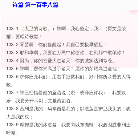
诗篇 第一百零八篇
108: 1 （大卫的诗歌。）神啊，我心坚定；我口（原文是荣
耀）要唱诗歌颂！
108: 2 琴瑟啊，你们当醒起！我自己要极早醒起！
108: 3 耶和华啊，我要在万民中称谢你，在列邦中歌颂你！
108: 4 因为，你的慈爱大过诸天；你的诚实达到穹苍。
108: 5 神啊，愿你崇高过于诸天！愿你的荣耀高过全地！
108: 6 求你应允我们，用右手拯救我们，好叫你所亲爱的人得
救。
108: 7 神已经指着他的圣洁说（说：或译应许我）：我要欢
乐；我要分开示剑，丈量疏割谷。
108: 8 基列是我的；玛拿西是我的；以法莲是护卫我头的；犹
大是我的杖；
108: 9 摩押是我的沐浴盆；我要向以东抛鞋；我必因胜非利士
呼喊。