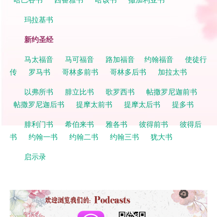
玛拉基书
新约圣经
马太福音
马可福音
路加福音
约翰福音
使徒行
传
罗马书
哥林多前书
哥林多后书
加拉太书
以弗所书
腓立比书
歌罗西书
帖撒罗尼迦前书
帖撒罗尼迦后书
提摩太前书
提摩太后书
提多书
腓利门书
希伯来书
雅各书
彼得前书
彼得后
书
约翰一书
约翰二书
约翰三书
犹大书
启示录