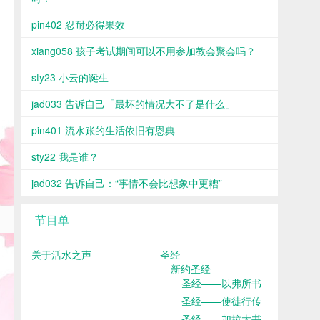
pin402 忍耐必得果效
xiang058 孩子考试期间可以不用参加教会聚会吗？
sty23 小云的诞生
jad033 告诉自己「最坏的情况大不了是什么」
pin401 流水账的生活依旧有恩典
sty22 我是谁？
jad032 告诉自己：“事情不会比想象中更糟”
节目单
关于活水之声
圣经
新约圣经
圣经——以弗所书
圣经——使徒行传
圣经——加拉太书