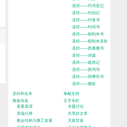
圣经——约书亚记
圣经——约伯记
圣经——约拿书
圣经——约珥书
圣经——耶利米书
圣经——耶利米哀歌
圣经——西番雅书
圣经——诗篇
圣经——路得记
圣经——那鸿书
圣经——阿摩司书
圣经——雅歌
圣经和合本
奉献支持
整装待发
文字专栏
基要真理
专题讨论
异端分辨
共享好文章
教会结构与事工发展
天路甘泉