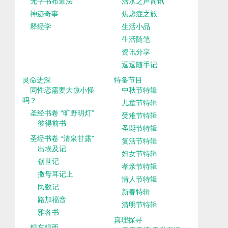
无字书布道法
活水之声简讯
神迹奇事
焦虑症之旅
释经学
生活小品
生活随笔
资讯分享
逗逗随手记
灵命进深
特备节目
同性恋需要大惊小怪
中秋节特辑
吗？
儿童节特辑
圣经书卷 “旷野明灯”
受难节特辑
彼得前书
圣诞节特辑
圣经书卷 “清泉甘露”
复活节特辑
出埃及记
妇女节特辑
创世记
孝亲节特辑
撒母耳记上
情人节特辑
民数记
新春特辑
路加福音
清明节特辑
雅各书
真理探寻
想东想西