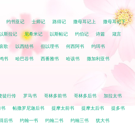
记
约书亚记
士师记
路得记
撒母耳记上
撒母耳记下
以斯拉记
尼希米记
以斯帖记
约伯记
诗篇
箴言
哀歌
以西结书
但以理书
何西阿书
约珥书
鸿书
哈巴谷书
西番雅书
哈该书
撒加利亚书
使徒行传
罗马书
哥林多前书
哥林多后书
加拉太书
前书
帖撒罗尼迦后书
提摩太前书
提摩太后书
提多书
得后书
约翰一书
约翰二书
约翰三书
犹大书