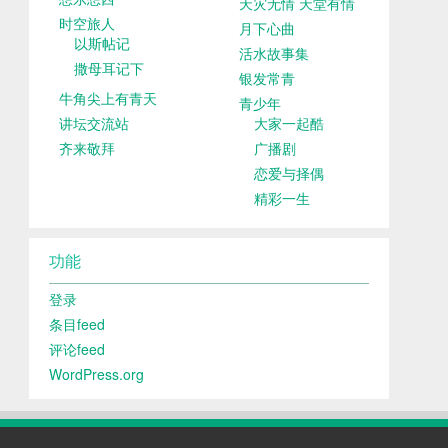
天灾无情 天堂有情
时空旅人
月下心曲
以斯帖记
活水故事集
撒母耳记下
银发常青
牛角尖上有青天
青少年
讲坛交流站
大家一起酷
齐来敬拜
广播剧
恋爱与择偶
精彩一生
功能
登录
条目feed
评论feed
WordPress.org