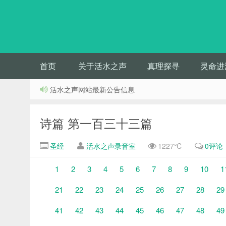
首页
关于活水之声
真理探寻
灵命进
活水之声网站最新公告信息
诗篇 第一百三十三篇
圣经
活水之声录音室
1227℃
0评论
1
2
3
4
5
6
7
8
9
10
1
21
22
23
24
25
26
27
28
29
41
42
43
44
45
46
47
48
49