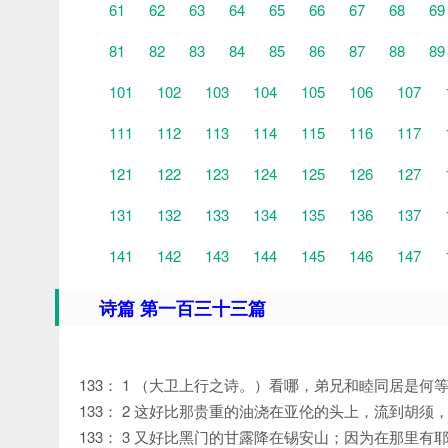
61
62
63
64
65
66
67
68
69
81
82
83
84
85
86
87
88
89
101
102
103
104
105
106
107
111
112
113
114
115
116
117
121
122
123
124
125
126
127
131
132
133
134
135
136
137
141
142
143
144
145
146
147
诗篇 第一百三十三篇
133： 1 （大卫上行之诗。）看哪，弟兄和睦同居是何
133： 2 这好比那贵重的油浇在亚伦的头上，流到胡须
133： 3 又好比黑门的甘露降在锡安山；因为在那里