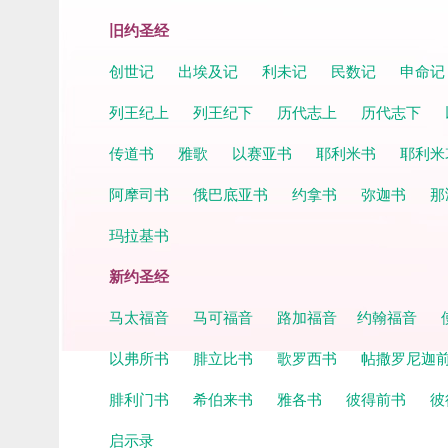
旧约圣经
创世记
出埃及记
利未记
民数记
申命
列王纪上
列王纪下
历代志上
历代志下
传道书
雅歌
以赛亚书
耶利米书
耶利米
阿摩司书
俄巴底亚书
约拿书
弥迦书
那
玛拉基书
新约圣经
马太福音
马可福音
路加福音
约翰福音
以弗所书
腓立比书
歌罗西书
帖撒罗尼迦
腓利门书
希伯来书
雅各书
彼得前书
彼
启示录