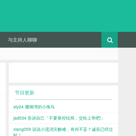
与主持人聊聊
节目更新
sty24 珊瑚湾的小海马
jad034 告诉自己「不要掌控结局，交给上帝吧!」
xiang059 说说小谎消灾解难，有何不妥？诚实已经过
时！