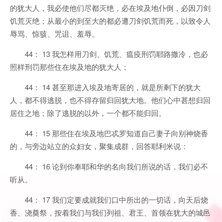
的犹大人，我必使他们尽都灭绝，必在埃及地仆倒，必因刀剑
饥荒灭绝；从最小的到至大的都必遭刀剑饥荒而死，以致令人
辱骂、惊骇、咒诅、羞辱。
44： 13 我怎样用刀剑、饥荒、瘟疫刑罚耶路撒冷，也必
照样刑罚那些住在埃及地的犹大人；
44： 14 甚至那进入埃及地寄居的，就是所剩下的犹大
人，都不得逃脱，也不得存留归回犹大地。他们心中甚想归回
居住之地；除了逃脱的以外，一个都不能归回。
44： 15 那些住在埃及地巴忒罗知道自己妻子向别神烧香
的，与旁边站立的众妇女，聚集成群，回答耶利米说：
44： 16 论到你奉耶和华的名向我们所说的话，我们必不
听从。
44： 17 我们定要成就我们口中所出的一切话，向天后烧
香、浇奠祭，按着我们与我们列祖、君王、首领在犹大的城邑