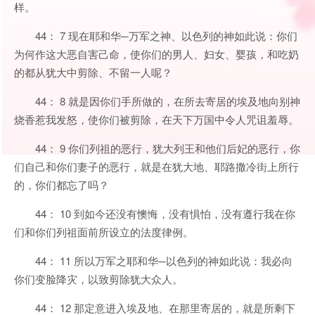
样。
44： 7 现在耶和华─万军之神、以色列的神如此说：你们
为何作这大恶自害己命，使你们的男人、妇女、婴孩，和吃奶
的都从犹大中剪除、不留一人呢？
44： 8 就是因你们手所做的，在所去寄居的埃及地向别神
烧香惹我发怒，使你们被剪除，在天下万国中令人咒诅羞辱。
44： 9 你们列祖的恶行，犹大列王和他们后妃的恶行，你
们自己和你们妻子的恶行，就是在犹大地、耶路撒冷街上所行
的，你们都忘了吗？
44： 10 到如今还没有懊悔，没有惧怕，没有遵行我在你
们和你们列祖面前所设立的法度律例。
44： 11 所以万军之耶和华─以色列的神如此说：我必向
你们变脸降灾，以致剪除犹大众人。
44： 12 那定意进入埃及地、在那里寄居的，就是所剩下