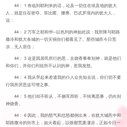
44： 1 有临到耶利米的话，论及一切住在埃及地的犹大
人，就是住在密夺、答比匿、挪弗、巴忒罗境内的犹大人，
说：
44： 2 万军之耶和华─以色列的神如此说：我所降与耶路
撒冷和犹大各城的一切灾祸你们都看见了。那些城邑今日荒
凉，无人居住；
44： 3 这是因居民所行的恶，去烧香事奉别神，就是他们
和你们，并你们列祖所不认识的神，惹我发怒。
44： 4 我从早起来差遣我的仆人众先知去说，你们切不要
行我所厌恶这可憎之事。
44： 5 他们却不听从，不侧耳而听，不转离恶事，仍向别
神烧香。
44： 6 因此，我的怒气和忿怒都倒出来，在犹大城邑中和
耶路撒冷的街市上，如火着起，以致都荒废凄凉，正如今日一