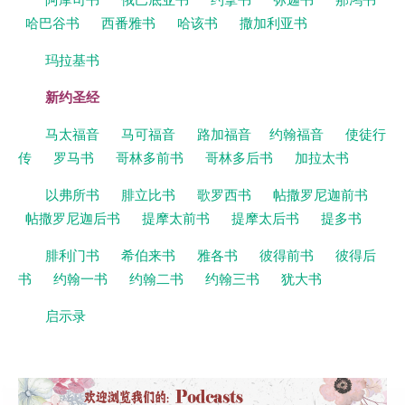
哈巴谷书
西番雅书
哈该书
撒加利亚书
玛拉基书
新约圣经
马太福音
马可福音
路加福音
约翰福音
使徒行
传
罗马书
哥林多前书
哥林多后书
加拉太书
以弗所书
腓立比书
歌罗西书
帖撒罗尼迦前书
帖撒罗尼迦后书
提摩太前书
提摩太后书
提多书
腓利门书
希伯来书
雅各书
彼得前书
彼得后
书
约翰一书
约翰二书
约翰三书
犹大书
启示录