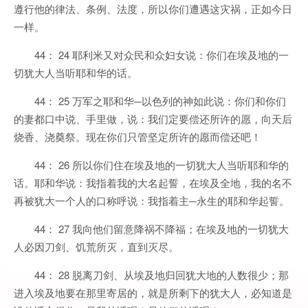
遵行他的律法、条例、法度，所以你们遭遇这灾祸，正如今日
一样。
44： 24 耶利米又对众民和众妇女说：你们在埃及地的一
切犹大人当听耶和华的话。
44： 25 万军之耶和华─以色列的神如此说：你们和你们
的妻都口中说、手里做，说：我们定要偿还所许的愿，向天后
烧香、浇奠祭。现在你们只管坚定所许的愿而偿还吧！
44： 26 所以你们住在埃及地的一切犹大人当听耶和华的
话。耶和华说：我指着我的大名起誓，在埃及全地，我的名不
再被犹大一个人的口称呼说：我指着主─永生的耶和华起誓。
44： 27 我向他们留意降祸不降福；在埃及地的一切犹大
人必因刀剑、饥荒所灭，直到灭尽。
44： 28 脱离刀剑、从埃及地归回犹大地的人数很少；那
进入埃及地要在那里寄居的，就是所剩下的犹大人，必知道是