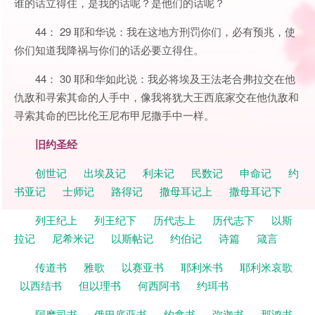
谁的话立得住，是我的话呢？是他们的话呢？
44： 29 耶和华说：我在这地方刑罚你们，必有预兆，使
你们知道我降祸与你们的话必要立得住。
44： 30 耶和华如此说：我必将埃及王法老合弗拉交在他
仇敌和寻索其命的人手中，像我将犹大王西底家交在他仇敌和
寻索其命的巴比伦王尼布甲尼撒手中一样。
旧约圣经
创世记
出埃及记
利未记
民数记
申命记
约
书亚记
士师记
路得记
撒母耳记上
撒母耳记下
列王纪上
列王纪下
历代志上
历代志下
以斯
拉记
尼希米记
以斯帖记
约伯记
诗篇
箴言
传道书
雅歌
以赛亚书
耶利米书
耶利米哀歌
以西结书
但以理书
何西阿书
约珥书
阿摩司书
俄巴底亚书
约拿书
弥迦书
那鸿书