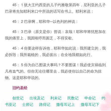
45： 1 犹大王约西亚的儿子约雅敬第四年，尼利亚的儿子
巴录将先知耶利米口中所说的话写在书上。耶利米说：
45： 2 巴录啊，耶和华─以色列的神说：
45： 3 巴录（原文是你）曾说：哀哉！耶和华将忧愁加在
我的痛苦上，我因唉哼而困乏，不得安歇。
45： 4 你要这样告诉他，耶和华如此说：我所建立的，我
必拆毁；我所栽植的，我必拔出；在全地我都如此行。
45： 5 你为自己图谋大事吗？不要图谋！我必使灾祸临到
凡有血气的。但你无论往哪里去，我必使你以自己的命为掠
物。这是耶和华说的。
旧约圣经
创世记
出埃及记
利未记
民数记
申命记
约
书亚记
士师记
路得记
撒母耳记上
撒母耳记下