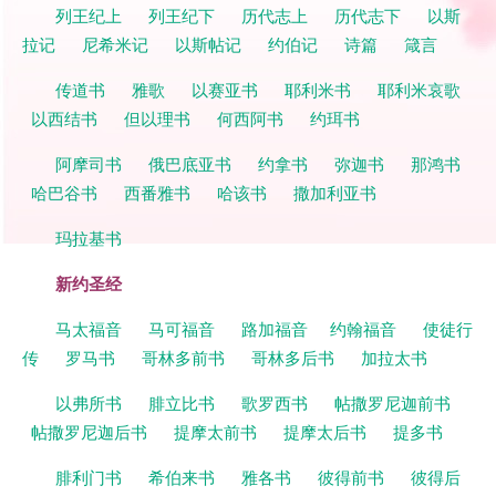
列王纪上
列王纪下
历代志上
历代志下
以斯
拉记
尼希米记
以斯帖记
约伯记
诗篇
箴言
传道书
雅歌
以赛亚书
耶利米书
耶利米哀歌
以西结书
但以理书
何西阿书
约珥书
阿摩司书
俄巴底亚书
约拿书
弥迦书
那鸿书
哈巴谷书
西番雅书
哈该书
撒加利亚书
玛拉基书
新约圣经
马太福音
马可福音
路加福音
约翰福音
使徒行
传
罗马书
哥林多前书
哥林多后书
加拉太书
以弗所书
腓立比书
歌罗西书
帖撒罗尼迦前书
帖撒罗尼迦后书
提摩太前书
提摩太后书
提多书
腓利门书
希伯来书
雅各书
彼得前书
彼得后