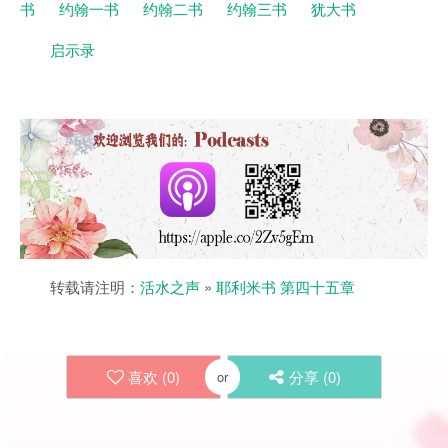
书
约翰一书
约翰二书
约翰三书
犹大书
启示录
转载请注明：
活水之声
»
耶利米书 第四十五章
喜欢 (
0
)
分享 (
0
)
or